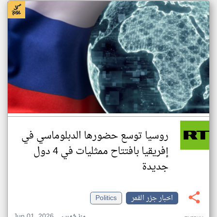
روسيا توسع حضورها الدبلوماسي في
إفريقيا بافتتاح ممثليات في 4 دول
جديدة
اخبار جزر القمر
Politics
Jun 01, 2026