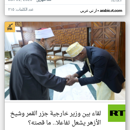
منذ شهرين
TN75KY
عدد الكلمات: ٢١٥
•
arabic.rt.com
ار تي عربي
لقاء بين وزير خارجية جزر القمر وشيخ
الأزهر يشعل تفاعلا.. ما قصته؟