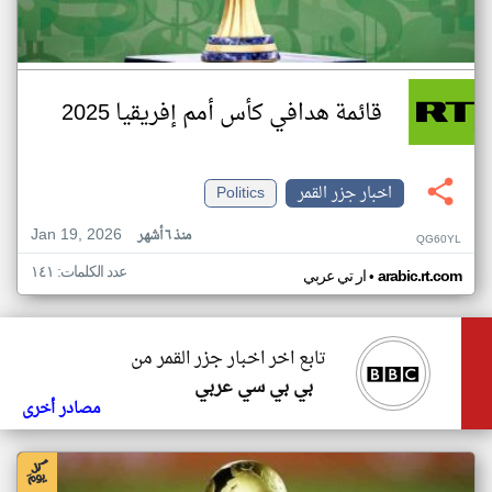
قائمة هدافي كأس أمم إفريقيا 2025
اخبار جزر القمر
Politics
Jan 19, 2026
منذ ٦ أشهر
QG60YL
عدد الكلمات: ١٤١
•
arabic.rt.com
ار تي عربي
تابع اخر اخبار جزر القمر من
بي بي سي عربي
مصادر أخرى