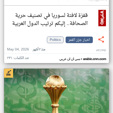
قفزة لافتة لسوريا في تصنيف حرية
الصحافة.. إليكم ترتيب الدول العربية
اخبار جزر القمر
Politics
May 04, 2026
منذ ٣ أشهر
VF17PD
عدد الكلمات: ٢٣١
•
arabic.cnn.com
سي ان ان عربي