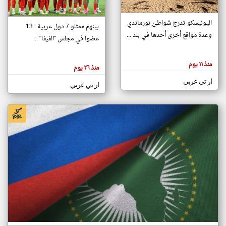
اليونيسكو تدرج شواطئ نورماندي
بينهم ممثلو 7 دول عربية.. 13
klyoum.com
وعدة مواقع أخرى أحدها في بلد ...
تغيير الدولة
عضوا في مجلس "الفيفا" ...
تعبر
مصادر الأخبار من جزر القمر
المقالات
الموجوده
اخبار جزر القمر على مدار الساعة
منذ ١١ يوم
هنا عن
منذ ٢٦ يوم
وجهة
نظر
أهم اخبار جزر القمر العاجلة والمباشرة
ار تي عربي
كاتبيها.
ار تي عربي