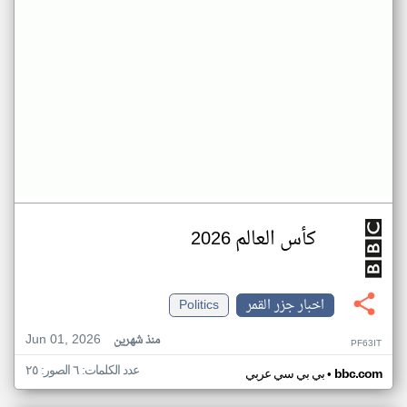
كأس العالم 2026
اخبار جزر القمر
Politics
Jun 01, 2026
منذ شهرين
PF63IT
عدد الكلمات: ٦ الصور: ٢٥
•
bbc.com
بي بي سي عربي