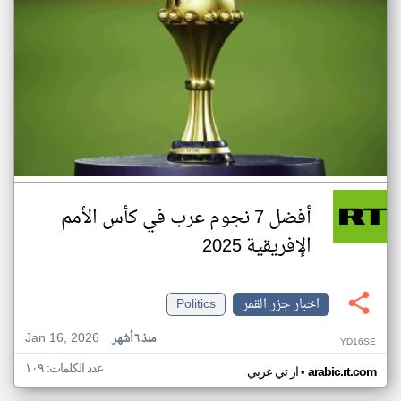
أفضل 7 نجوم عرب في كأس الأمم
الإفريقية 2025
اخبار جزر القمر
Politics
Jan 16, 2026
منذ ٦ أشهر
YD16SE
عدد الكلمات: ١٠٩
•
arabic.rt.com
ار تي عربي