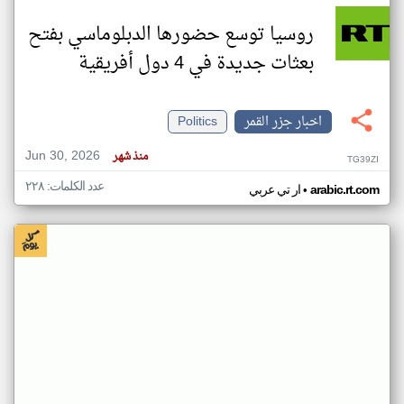
روسيا توسع حضورها الدبلوماسي بفتح
بعثات جديدة في 4 دول أفريقية
اخبار جزر القمر
Politics
Jun 30, 2026
منذ شهر
TG39ZI
عدد الكلمات: ٢٢٨
•
arabic.rt.com
ار تي عربي