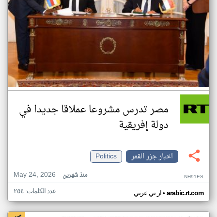
مصر تدرس مشروعا عملاقا جديدا في
دولة إفريقية
اخبار جزر القمر
Politics
May 24, 2026
منذ شهرين
NH91ES
عدد الكلمات: ٢٥٤
•
arabic.rt.com
ار تي عربي