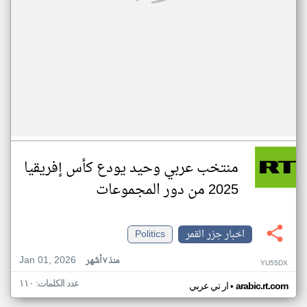
منتخب عربي وحيد يودع كأس إفريقيا
2025 من دور المجموعات
اخبار جزر القمر
Politics
Jan 01, 2026
منذ ٧ أشهر
YU55DX
عدد الكلمات: ١١٠
•
arabic.rt.com
ار تي عربي