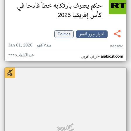
حكم يعترف بارتكابه خطأ فادحا في
كأس إفريقيا 2025
اخبار جزر القمر
Politics
Jan 01, 2026
منذ ٧ أشهر
PG03WV
عدد الكلمات: ٢٢٣
•
arabic.rt.com
ار تي عربي