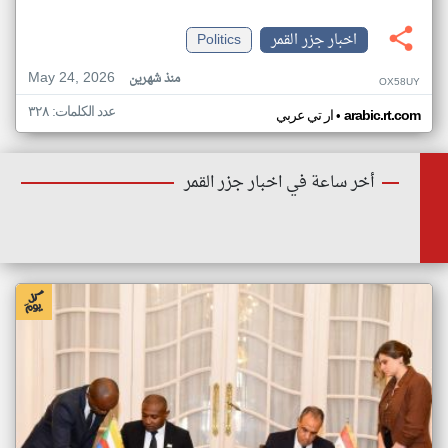
اخبار جزر القمر
Politics
May 24, 2026
منذ شهرين
OX58UY
عدد الكلمات: ٣٢٨
•
arabic.rt.com
ار تي عربي
أخر ساعة في اخبار جزر القمر