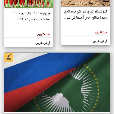
اليونيسكو تدرج شواطئ نورماندي
بينهم ممثلو 7 دول عربية.. 13
klyoum.com
وعدة مواقع أخرى أحدها في بلد ...
تغيير الدولة
عضوا في مجلس "الفيفا" ...
تعبر
مصادر الأخبار من جزر القمر
المقالات
الموجوده
اخبار جزر القمر على مدار الساعة
منذ ١٢ يوم
هنا عن
منذ ٢٧ يوم
وجهة
نظر
أهم اخبار جزر القمر العاجلة والمباشرة
ار تي عربي
كاتبيها.
ار تي عربي