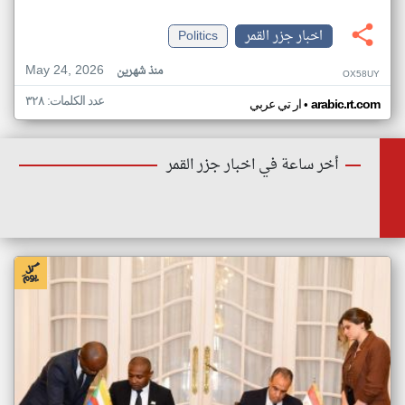
اخبار جزر القمر
Politics
May 24, 2026
منذ شهرين
OX58UY
عدد الكلمات: ٣٢٨
•
arabic.rt.com
ار تي عربي
أخر ساعة في اخبار جزر القمر