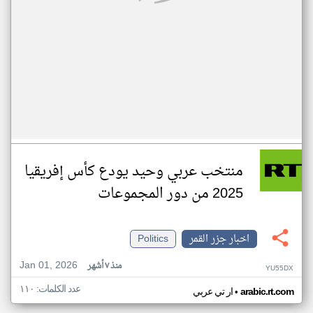
منتخب عربي وحيد يودع كأس إفريقيا
2025 من دور المجموعات
اخبار جزر القمر
Politics
Jan 01, 2026
منذ ٧ أشهر
YU55DX
عدد الكلمات: ١١٠
•
arabic.rt.com
ار تي عربي