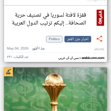
قفزة لافتة لسوريا في تصنيف حرية
الصحافة.. إليكم ترتيب الدول العربية
اخبار جزر القمر
Politics
May 04, 2026
منذ ٣ أشهر
VF17PD
عدد الكلمات: ٢٣١
•
arabic.cnn.com
سي ان ان عربي