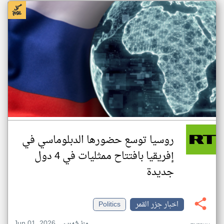
روسيا توسع حضورها الدبلوماسي في
إفريقيا بافتتاح ممثليات في 4 دول
جديدة
اخبار جزر القمر
Politics
Jun 01, 2026