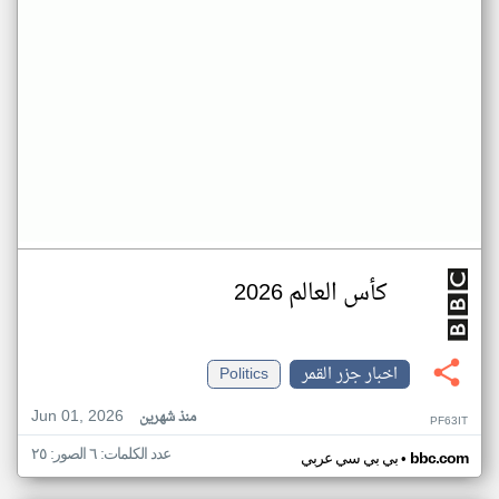
كأس العالم 2026
اخبار جزر القمر
Politics
Jun 01, 2026
منذ شهرين
PF63IT
عدد الكلمات: ٦ الصور: ٢٥
•
bbc.com
بي بي سي عربي