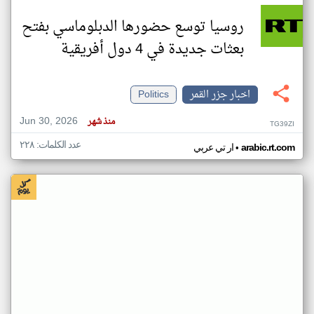
روسيا توسع حضورها الدبلوماسي بفتح
بعثات جديدة في 4 دول أفريقية
اخبار جزر القمر
Politics
Jun 30, 2026
منذ شهر
TG39ZI
عدد الكلمات: ٢٢٨
•
arabic.rt.com
ار تي عربي