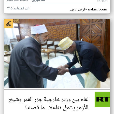
منذ شهرين
TN75KY
عدد الكلمات: ٢١٥
•
arabic.rt.com
ار تي عربي
لقاء بين وزير خارجية جزر القمر وشيخ
الأزهر يشعل تفاعلا.. ما قصته؟