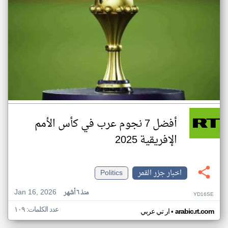
أفضل 7 نجوم عرب في كأس الأمم
الإفريقية 2025
اخبار جزر القمر
Politics
Jan 16, 2026
منذ ٦ أشهر
YD16SE
عدد الكلمات: ١٠٩
•
arabic.rt.com
ار تي عربي