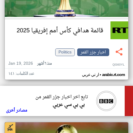
قائمة هدافي كأس أمم إفريقيا 2025
اخبار جزر القمر
Politics
Jan 19, 2026
منذ ٦ أشهر
QG60YL
عدد الكلمات: ١٤١
•
arabic.rt.com
ار تي عربي
تابع اخر اخبار جزر القمر من
بي بي سي عربي
مصادر أخرى