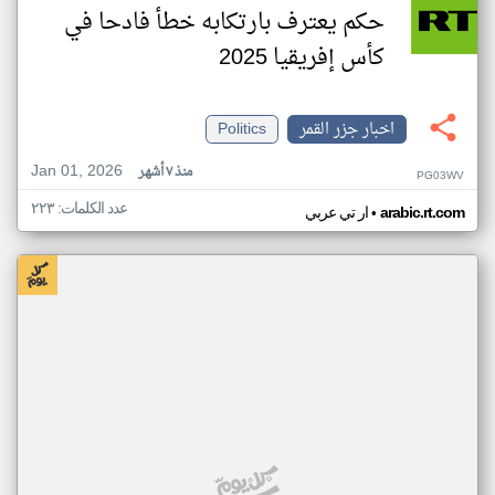
حكم يعترف بارتكابه خطأ فادحا في
كأس إفريقيا 2025
اخبار جزر القمر
Politics
Jan 01, 2026
منذ ٧ أشهر
PG03WV
عدد الكلمات: ٢٢٣
•
arabic.rt.com
ار تي عربي