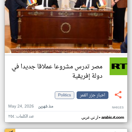
مصر تدرس مشروعا عملاقا جديدا في
دولة إفريقية
اخبار جزر القمر
Politics
May 24, 2026
منذ شهرين
NH91ES
عدد الكلمات: ٢٥٤
•
arabic.rt.com
ار تي عربي