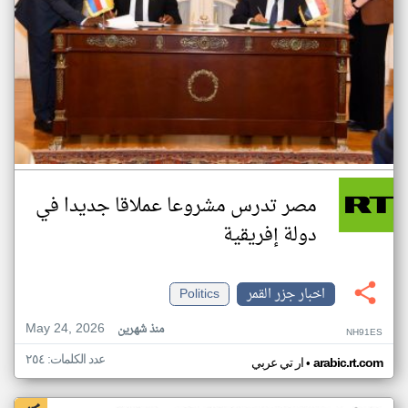
مصر تدرس مشروعا عملاقا جديدا في
دولة إفريقية
اخبار جزر القمر
Politics
May 24, 2026
منذ شهرين
NH91ES
عدد الكلمات: ٢٥٤
•
arabic.rt.com
ار تي عربي