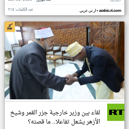
منذ شهرين
TN75KY
عدد الكلمات: ٢١٥
•
arabic.rt.com
ار تي عربي
لقاء بين وزير خارجية جزر القمر وشيخ
الأزهر يشعل تفاعلا.. ما قصته؟