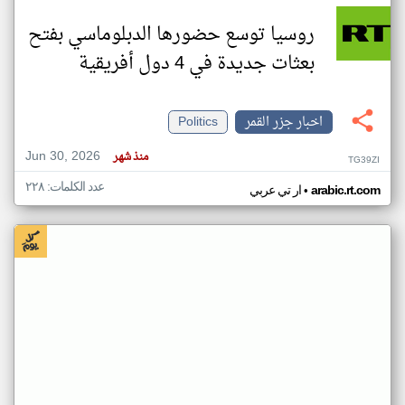
روسيا توسع حضورها الدبلوماسي بفتح
بعثات جديدة في 4 دول أفريقية
اخبار جزر القمر
Politics
Jun 30, 2026
منذ شهر
TG39ZI
عدد الكلمات: ٢٢٨
•
arabic.rt.com
ار تي عربي