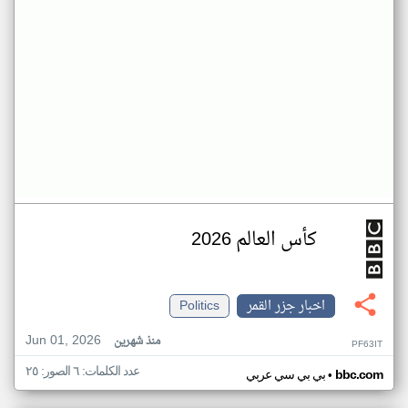
كأس العالم 2026
اخبار جزر القمر
Politics
Jun 01, 2026
منذ شهرين
PF63IT
عدد الكلمات: ٦ الصور: ٢٥
•
bbc.com
بي بي سي عربي