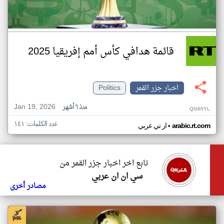
قائمة هدافي كأس أمم إفريقيا 2025
اخبار جزر القمر
Politics
Jan 19, 2026
منذ ٦ أشهر
QG60YL
عدد الكلمات: ١٤١
•
arabic.rt.com
ار تي عربي
تابع اخر اخبار جزر القمر من
سي ان ان عربي
مصادر أخرى