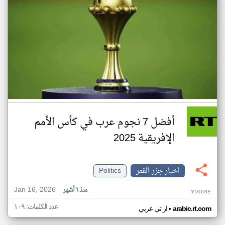
أفضل 7 نجوم عرب في كأس الأمم
الإفريقية 2025
اخبار جزر القمر
Politics
Jan 16, 2026
منذ ٦ أشهر
YD16SE
عدد الكلمات: ١٠٩
•
arabic.rt.com
ار تي عربي