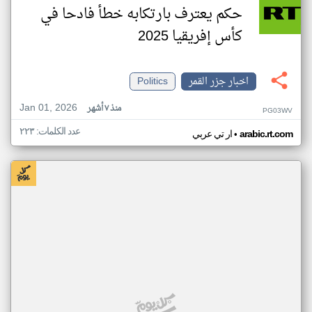
حكم يعترف بارتكابه خطأ فادحا في
كأس إفريقيا 2025
اخبار جزر القمر
Politics
Jan 01, 2026
منذ ٧ أشهر
PG03WV
عدد الكلمات: ٢٢٣
•
arabic.rt.com
ار تي عربي