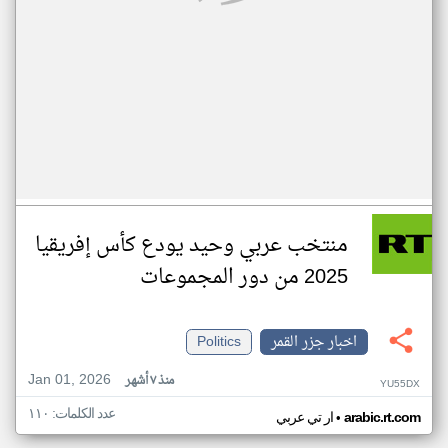
منتخب عربي وحيد يودع كأس إفريقيا
2025 من دور المجموعات
اخبار جزر القمر
Politics
Jan 01, 2026
منذ ٧ أشهر
YU55DX
عدد الكلمات: ١١٠
•
arabic.rt.com
ار تي عربي