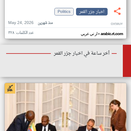
اخبار جزر القمر
Politics
May 24, 2026
منذ شهرين
OX58UY
عدد الكلمات: ٣٢٨
•
arabic.rt.com
ار تي عربي
أخر ساعة في اخبار جزر القمر