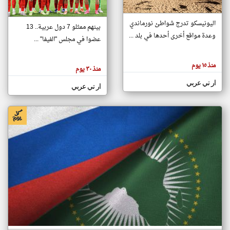
اليونيسكو تدرج شواطئ نورماندي
بينهم ممثلو 7 دول عربية.. 13
klyoum.com
وعدة مواقع أخرى أحدها في بلد ...
تغيير الدولة
عضوا في مجلس "الفيفا" ...
تعبر
مصادر الأخبار من جزر القمر
المقالات
الموجوده
اخبار جزر القمر على مدار الساعة
منذ ١٥ يوم
هنا عن
منذ ٣٠ يوم
وجهة
نظر
أهم اخبار جزر القمر العاجلة والمباشرة
ار تي عربي
كاتبيها.
ار تي عربي