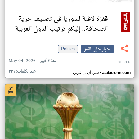
قفزة لافتة لسوريا في تصنيف حرية
الصحافة.. إليكم ترتيب الدول العربية
اخبار جزر القمر
Politics
May 04, 2026
منذ ٣ أشهر
VF17PD
عدد الكلمات: ٢٣١
•
arabic.cnn.com
سي ان ان عربي