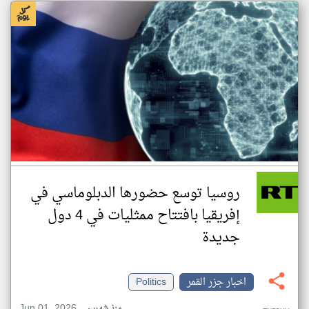
روسيا توسع حضورها الدبلوماسي في
إفريقيا بافتتاح ممثليات في 4 دول
جديدة
اخبار جزر القمر
Politics
Jun 01, 2026