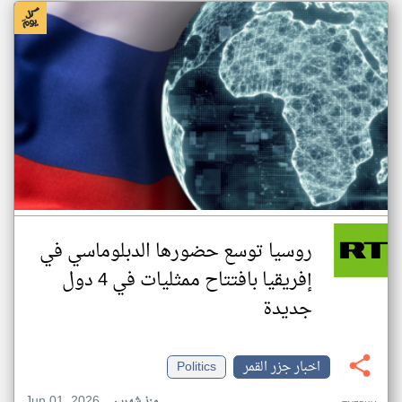
روسيا توسع حضورها الدبلوماسي في
إفريقيا بافتتاح ممثليات في 4 دول
جديدة
اخبار جزر القمر
Politics
Jun 01, 2026