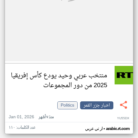
منتخب عربي وحيد يودع كأس إفريقيا
2025 من دور المجموعات
اخبار جزر القمر
Politics
Jan 01, 2026
منذ ٧ أشهر
YU55DX
عدد الكلمات: ١١٠
•
arabic.rt.com
ار تي عربي