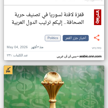
قفزة لافتة لسوريا في تصنيف حرية
الصحافة.. إليكم ترتيب الدول العربية
اخبار جزر القمر
Politics
May 04, 2026
منذ ٣ أشهر
VF17PD
عدد الكلمات: ٢٣١
•
arabic.cnn.com
سي ان ان عربي