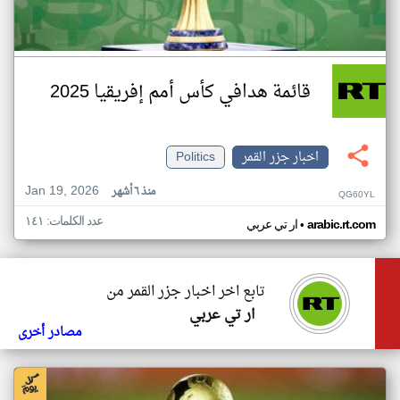
قائمة هدافي كأس أمم إفريقيا 2025
اخبار جزر القمر
Politics
Jan 19, 2026
منذ ٦ أشهر
QG60YL
عدد الكلمات: ١٤١
•
arabic.rt.com
ار تي عربي
تابع اخر اخبار جزر القمر من
ار تي عربي
مصادر أخرى