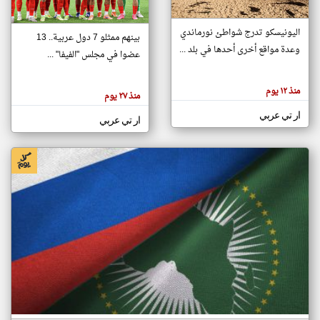
اليونيسكو تدرج شواطئ نورماندي
بينهم ممثلو 7 دول عربية.. 13
klyoum.com
وعدة مواقع أخرى أحدها في بلد ...
تغيير الدولة
عضوا في مجلس "الفيفا" ...
تعبر
مصادر الأخبار من جزر القمر
المقالات
الموجوده
اخبار جزر القمر على مدار الساعة
منذ ١٢ يوم
هنا عن
منذ ٢٧ يوم
وجهة
نظر
أهم اخبار جزر القمر العاجلة والمباشرة
ار تي عربي
كاتبيها.
ار تي عربي