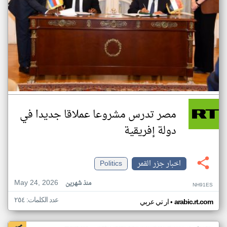
مصر تدرس مشروعا عملاقا جديدا في
دولة إفريقية
اخبار جزر القمر
Politics
May 24, 2026
منذ شهرين
NH91ES
عدد الكلمات: ٢٥٤
•
arabic.rt.com
ار تي عربي