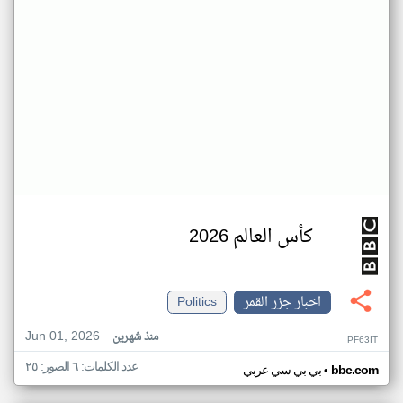
كأس العالم 2026
اخبار جزر القمر
Politics
Jun 01, 2026
منذ شهرين
PF63IT
عدد الكلمات: ٦ الصور: ٢٥
•
bbc.com
بي بي سي عربي