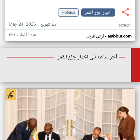
اخبار جزر القمر
Politics
May 24, 2026
منذ شهرين
OX58UY
عدد الكلمات: ٣٢٨
•
arabic.rt.com
ار تي عربي
أخر ساعة في اخبار جزر القمر