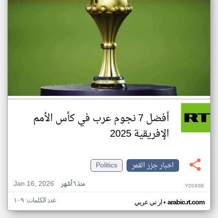
أفضل 7 نجوم عرب في كأس الأمم
الإفريقية 2025
اخبار جزر القمر
Politics
Jan 16, 2026
منذ ٦ أشهر
YD16SE
عدد الكلمات: ١٠٩
•
arabic.rt.com
ار تي عربي