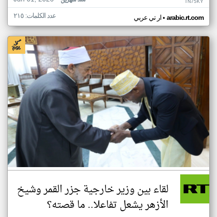
منذ شهرين
TN75KY
عدد الكلمات: ٢١٥
•
arabic.rt.com
ار تي عربي
لقاء بين وزير خارجية جزر القمر وشيخ
الأزهر يشعل تفاعلا.. ما قصته؟