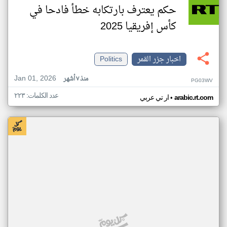
حكم يعترف بارتكابه خطأ فادحا في
كأس إفريقيا 2025
اخبار جزر القمر
Politics
Jan 01, 2026
منذ ٧ أشهر
PG03WV
عدد الكلمات: ٢٢٣
•
arabic.rt.com
ار تي عربي