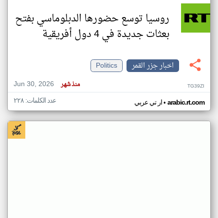
روسيا توسع حضورها الدبلوماسي بفتح
بعثات جديدة في 4 دول أفريقية
اخبار جزر القمر
Politics
Jun 30, 2026
منذ شهر
TG39ZI
عدد الكلمات: ٢٢٨
•
arabic.rt.com
ار تي عربي