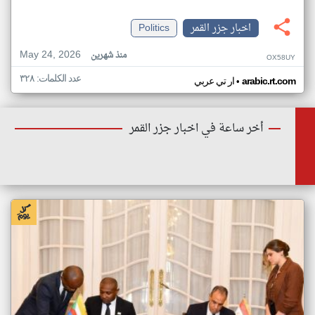
اخبار جزر القمر
Politics
May 24, 2026
منذ شهرين
OX58UY
عدد الكلمات: ٣٢٨
•
arabic.rt.com
ار تي عربي
أخر ساعة في اخبار جزر القمر