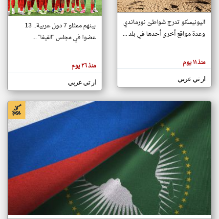
اليونيسكو تدرج شواطئ نورماندي
بينهم ممثلو 7 دول عربية.. 13
klyoum.com
وعدة مواقع أخرى أحدها في بلد ...
تغيير الدولة
عضوا في مجلس "الفيفا" ...
تعبر
مصادر الأخبار من جزر القمر
المقالات
الموجوده
اخبار جزر القمر على مدار الساعة
منذ ١١ يوم
هنا عن
منذ ٢٦ يوم
وجهة
نظر
أهم اخبار جزر القمر العاجلة والمباشرة
ار تي عربي
كاتبيها.
ار تي عربي