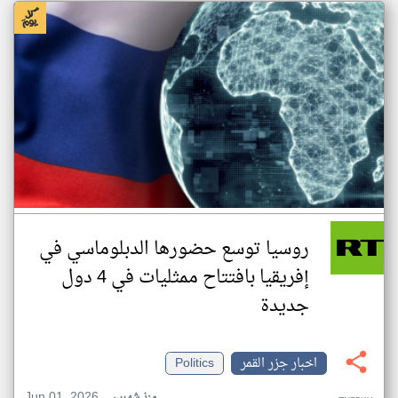
روسيا توسع حضورها الدبلوماسي في
إفريقيا بافتتاح ممثليات في 4 دول
جديدة
اخبار جزر القمر
Politics
Jun 01, 2026