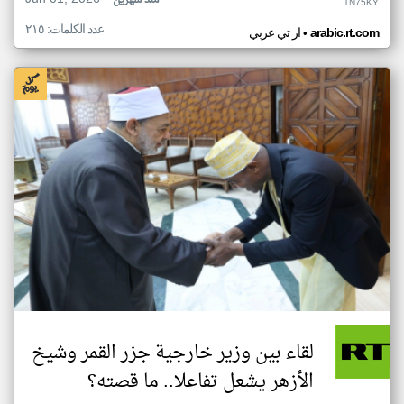
منذ شهرين
TN75KY
عدد الكلمات: ٢١٥
•
arabic.rt.com
ار تي عربي
لقاء بين وزير خارجية جزر القمر وشيخ
الأزهر يشعل تفاعلا.. ما قصته؟