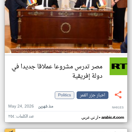
مصر تدرس مشروعا عملاقا جديدا في
دولة إفريقية
اخبار جزر القمر
Politics
May 24, 2026
منذ شهرين
NH91ES
عدد الكلمات: ٢٥٤
•
arabic.rt.com
ار تي عربي