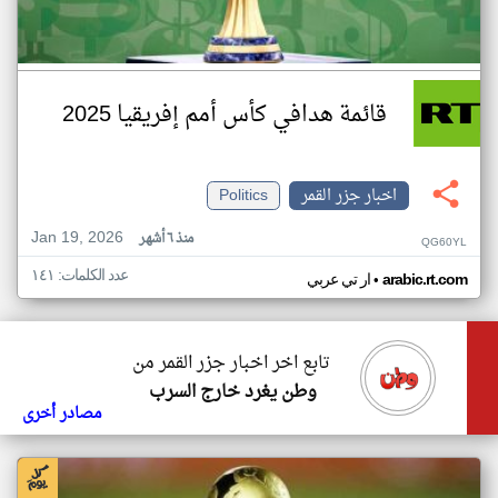
قائمة هدافي كأس أمم إفريقيا 2025
اخبار جزر القمر
Politics
Jan 19, 2026
منذ ٦ أشهر
QG60YL
عدد الكلمات: ١٤١
•
arabic.rt.com
ار تي عربي
تابع اخر اخبار جزر القمر من
وطن يغرد خارج السرب
مصادر أخرى