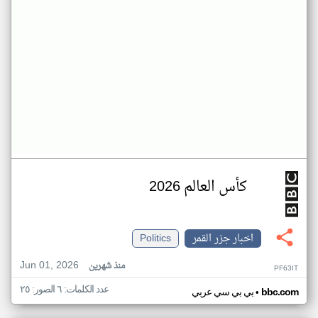
كأس العالم 2026
اخبار جزر القمر
Politics
Jun 01, 2026
منذ شهرين
PF63IT
عدد الكلمات: ٦ الصور: ٢٥
•
bbc.com
بي بي سي عربي