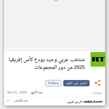
منتخب عربي وحيد يودع كأس إفريقيا
2025 من دور المجموعات
اخبار جزر القمر
Politics
Jan 01, 2026
منذ ٧ أشهر
YU55DX
عدد الكلمات: ١١٠
•
arabic.rt.com
ار تي عربي