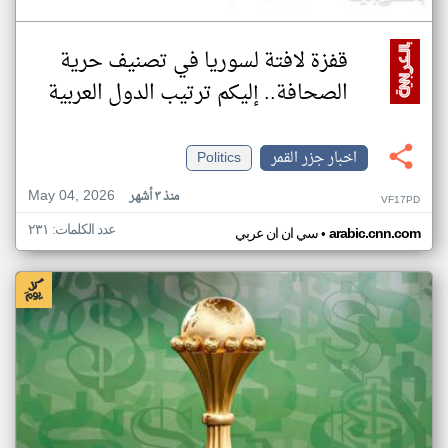
قفزة لافتة لسوريا في تصنيف حرية
الصحافة.. إليكم ترتيب الدول العربية
اخبار جزر القمر
Politics
May 04, 2026
منذ ٣ أشهر
VF17PD
عدد الكلمات: ٢٣١
•
arabic.cnn.com
سي ان ان عربي