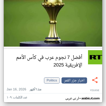
أفضل 7 نجوم عرب في كأس الأمم
الإفريقية 2025
اخبار جزر القمر
Politics
Jan 16, 2026
منذ ٦ أشهر
YD16SE
عدد الكلمات: ١٠٩
•
arabic.rt.com
ار تي عربي