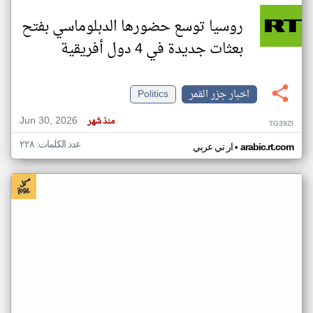
روسيا توسع حضورها الدبلوماسي بفتح
بعثات جديدة في 4 دول أفريقية
اخبار جزر القمر
Politics
Jun 30, 2026
منذ شهر
TG39ZI
عدد الكلمات: ٢٢٨
•
arabic.rt.com
ار تي عربي