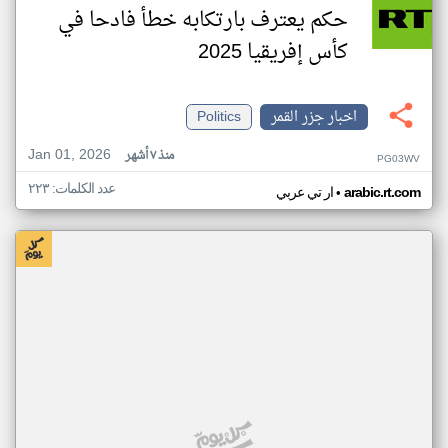
حكم يعترف بارتكابه خطأ فادحا في
كأس إفريقيا 2025
اخبار جزر القمر
Politics
Jan 01, 2026
منذ ٧ أشهر
PG03WV
عدد الكلمات: ٢٢٣
•
arabic.rt.com
ار تي عربي