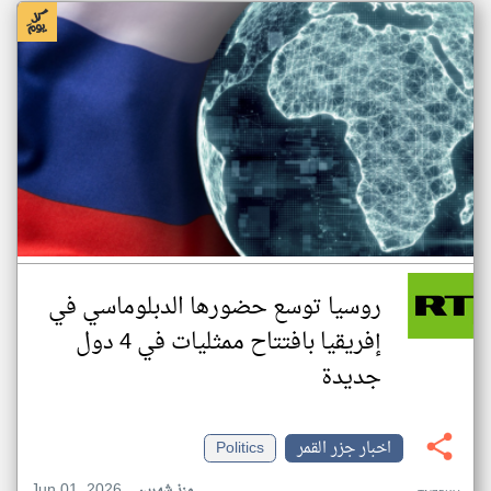
روسيا توسع حضورها الدبلوماسي في
إفريقيا بافتتاح ممثليات في 4 دول
جديدة
اخبار جزر القمر
Politics
Jun 01, 2026