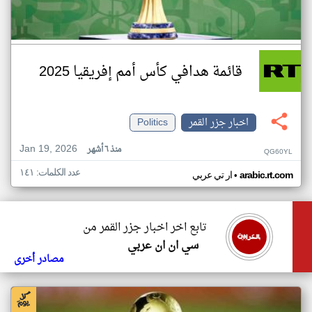
قائمة هدافي كأس أمم إفريقيا 2025
اخبار جزر القمر
Politics
Jan 19, 2026
منذ ٦ أشهر
QG60YL
عدد الكلمات: ١٤١
•
arabic.rt.com
ار تي عربي
تابع اخر اخبار جزر القمر من
سي ان ان عربي
مصادر أخرى