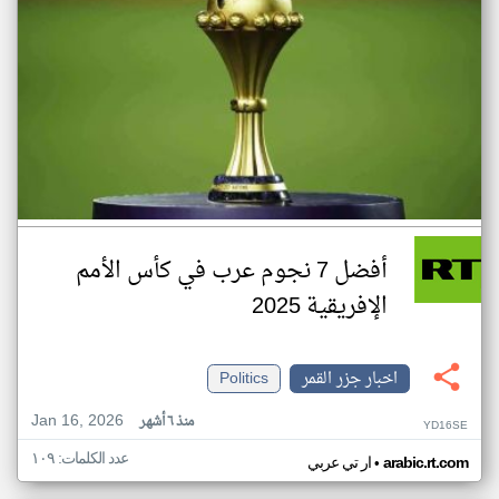
أفضل 7 نجوم عرب في كأس الأمم
الإفريقية 2025
اخبار جزر القمر
Politics
Jan 16, 2026
منذ ٦ أشهر
YD16SE
عدد الكلمات: ١٠٩
•
arabic.rt.com
ار تي عربي