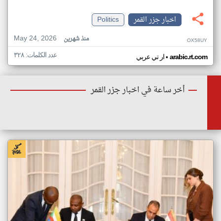
اخبار جزر القمر
Politics
May 24, 2026
منذ شهرين
OX58UY
عدد الكلمات: ٣٢٨
•
arabic.rt.com
ار تي عربي
أخر ساعة في اخبار جزر القمر