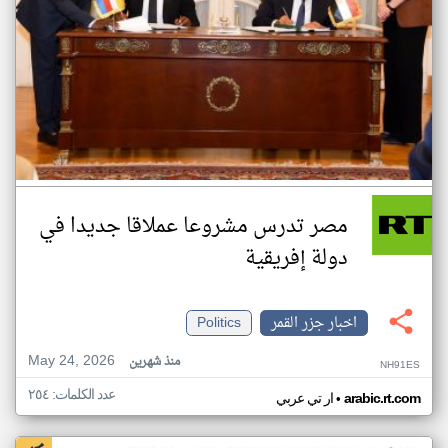
مصر تدرس مشروعا عملاقا جديدا في
دولة إفريقية
اخبار جزر القمر
Politics
May 24, 2026
منذ شهرين
NH91ES
عدد الكلمات: ٢٥٤
•
arabic.rt.com
ار تي عربي