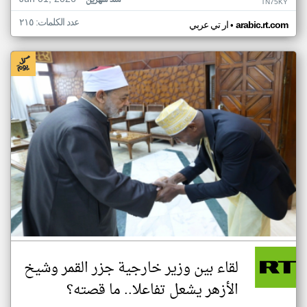
منذ شهرين
TN75KY
عدد الكلمات: ٢١٥
•
arabic.rt.com
ار تي عربي
لقاء بين وزير خارجية جزر القمر وشيخ
الأزهر يشعل تفاعلا.. ما قصته؟