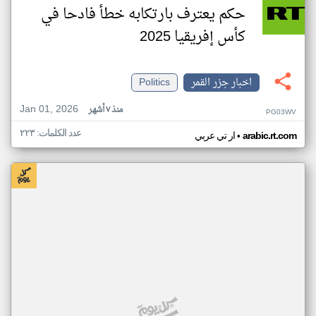
حكم يعترف بارتكابه خطأ فادحا في
كأس إفريقيا 2025
اخبار جزر القمر
Politics
Jan 01, 2026
منذ ٧ أشهر
PG03WV
عدد الكلمات: ٢٢٣
•
arabic.rt.com
ار تي عربي