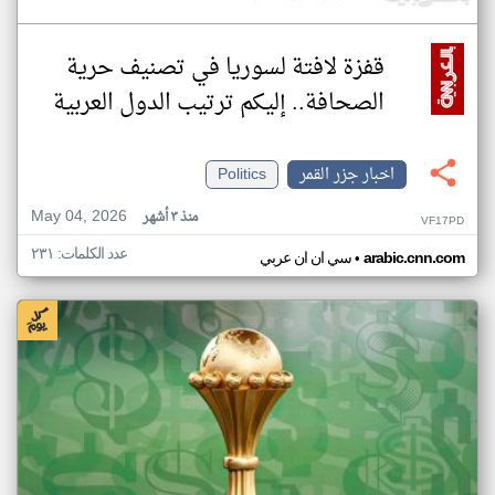
قفزة لافتة لسوريا في تصنيف حرية
الصحافة.. إليكم ترتيب الدول العربية
اخبار جزر القمر
Politics
May 04, 2026
منذ ٣ أشهر
VF17PD
عدد الكلمات: ٢٣١
•
arabic.cnn.com
سي ان ان عربي