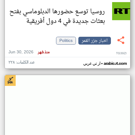
روسيا توسع حضورها الدبلوماسي بفتح
بعثات جديدة في 4 دول أفريقية
اخبار جزر القمر
Politics
Jun 30, 2026
منذ شهر
TG39ZI
عدد الكلمات: ٢٢٨
•
arabic.rt.com
ار تي عربي