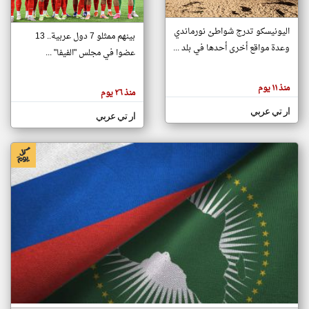
اليونيسكو تدرج شواطئ نورماندي
بينهم ممثلو 7 دول عربية.. 13
klyoum.com
وعدة مواقع أخرى أحدها في بلد ...
تغيير الدولة
عضوا في مجلس "الفيفا" ...
تعبر
مصادر الأخبار من جزر القمر
المقالات
الموجوده
اخبار جزر القمر على مدار الساعة
منذ ١١ يوم
هنا عن
منذ ٢٦ يوم
وجهة
نظر
أهم اخبار جزر القمر العاجلة والمباشرة
ار تي عربي
كاتبيها.
ار تي عربي