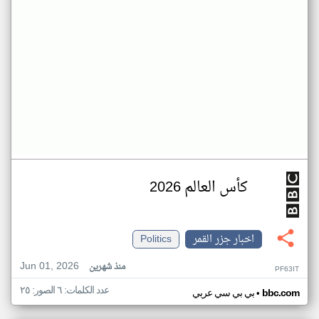
كأس العالم 2026
اخبار جزر القمر
Politics
Jun 01, 2026
منذ شهرين
PF63IT
عدد الكلمات: ٦ الصور: ٢٥
•
bbc.com
بي بي سي عربي