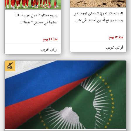
اليونيسكو تدرج شواطئ نورماندي
بينهم ممثلو 7 دول عربية.. 13
klyoum.com
وعدة مواقع أخرى أحدها في بلد ...
تغيير الدولة
عضوا في مجلس "الفيفا" ...
تعبر
مصادر الأخبار من جزر القمر
المقالات
الموجوده
اخبار جزر القمر على مدار الساعة
منذ ١٢ يوم
هنا عن
منذ ٢٦ يوم
وجهة
نظر
أهم اخبار جزر القمر العاجلة والمباشرة
ار تي عربي
كاتبيها.
ار تي عربي