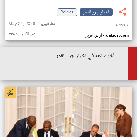
اخبار جزر القمر
Politics
May 24, 2026
منذ شهرين
OX58UY
عدد الكلمات: ٣٢٨
•
arabic.rt.com
ار تي عربي
أخر ساعة في اخبار جزر القمر