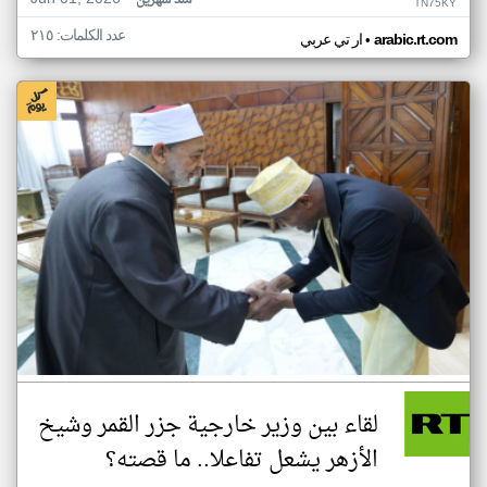
منذ شهرين
TN75KY
عدد الكلمات: ٢١٥
•
arabic.rt.com
ار تي عربي
لقاء بين وزير خارجية جزر القمر وشيخ
الأزهر يشعل تفاعلا.. ما قصته؟