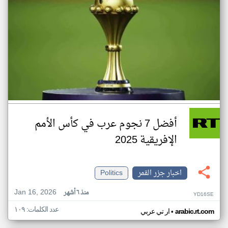
أفضل 7 نجوم عرب في كأس الأمم
الإفريقية 2025
اخبار جزر القمر
Politics
Jan 16, 2026
منذ ٦ أشهر
YD16SE
عدد الكلمات: ١٠٩
•
arabic.rt.com
ار تي عربي