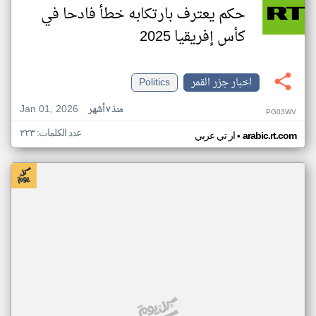
حكم يعترف بارتكابه خطأ فادحا في
كأس إفريقيا 2025
اخبار جزر القمر
Politics
Jan 01, 2026
منذ ٧ أشهر
PG03WV
عدد الكلمات: ٢٢٣
•
arabic.rt.com
ار تي عربي