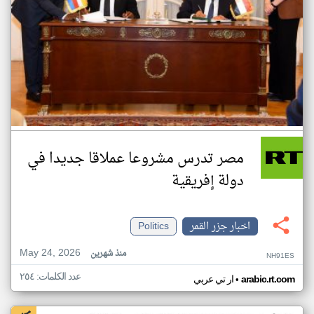
مصر تدرس مشروعا عملاقا جديدا في
دولة إفريقية
اخبار جزر القمر
Politics
May 24, 2026
منذ شهرين
NH91ES
عدد الكلمات: ٢٥٤
•
arabic.rt.com
ار تي عربي