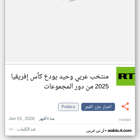
منتخب عربي وحيد يودع كأس إفريقيا
2025 من دور المجموعات
اخبار جزر القمر
Politics
Jan 01, 2026
منذ ٧ أشهر
YU55DX
عدد الكلمات: ١١٠
•
arabic.rt.com
ار تي عربي