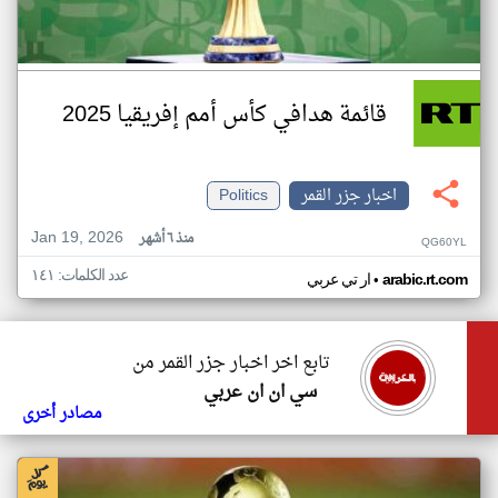
قائمة هدافي كأس أمم إفريقيا 2025
اخبار جزر القمر
Politics
Jan 19, 2026
منذ ٦ أشهر
QG60YL
عدد الكلمات: ١٤١
•
arabic.rt.com
ار تي عربي
تابع اخر اخبار جزر القمر من
سي ان ان عربي
مصادر أخرى