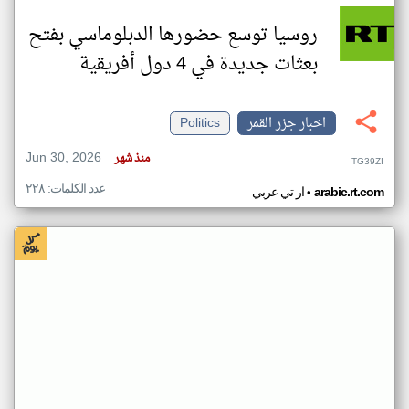
روسيا توسع حضورها الدبلوماسي بفتح
بعثات جديدة في 4 دول أفريقية
اخبار جزر القمر
Politics
Jun 30, 2026
منذ شهر
TG39ZI
عدد الكلمات: ٢٢٨
•
arabic.rt.com
ار تي عربي