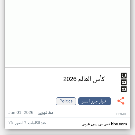
كأس العالم 2026
اخبار جزر القمر
Politics
Jun 01, 2026
منذ شهرين
PF63IT
عدد الكلمات: ٦ الصور: ٢٥
•
bbc.com
بي بي سي عربي