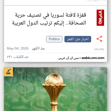
قفزة لافتة لسوريا في تصنيف حرية
الصحافة.. إليكم ترتيب الدول العربية
اخبار جزر القمر
Politics
May 04, 2026
منذ ٣ أشهر
VF17PD
عدد الكلمات: ٢٣١
•
arabic.cnn.com
سي ان ان عربي