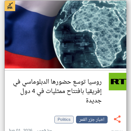
روسيا توسع حضورها الدبلوماسي في
إفريقيا بافتتاح ممثليات في 4 دول
جديدة
اخبار جزر القمر
Politics
Jun 01, 2026