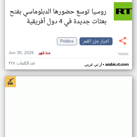
روسيا توسع حضورها الدبلوماسي بفتح
بعثات جديدة في 4 دول أفريقية
اخبار جزر القمر
Politics
Jun 30, 2026
منذ شهر
TG39ZI
عدد الكلمات: ٢٢٨
•
arabic.rt.com
ار تي عربي