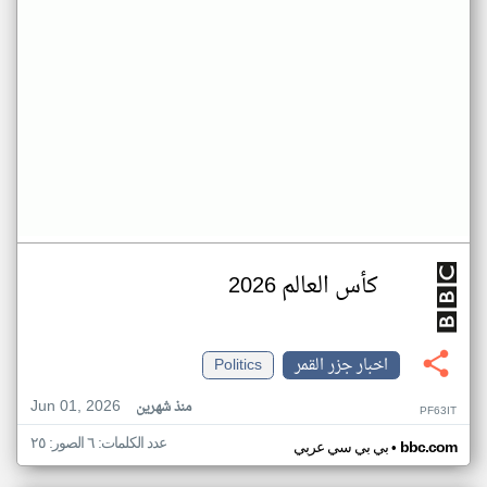
كأس العالم 2026
اخبار جزر القمر
Politics
Jun 01, 2026
منذ شهرين
PF63IT
عدد الكلمات: ٦ الصور: ٢٥
•
bbc.com
بي بي سي عربي