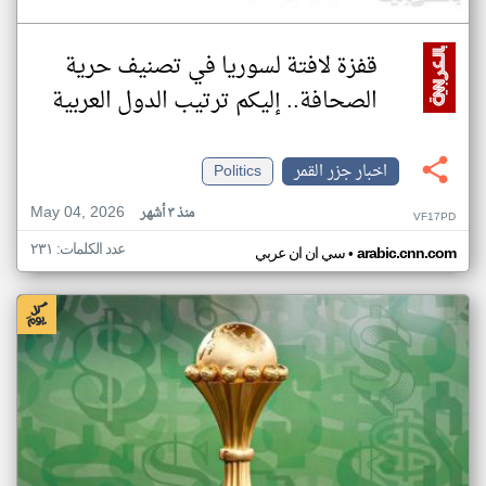
قفزة لافتة لسوريا في تصنيف حرية
الصحافة.. إليكم ترتيب الدول العربية
اخبار جزر القمر
Politics
May 04, 2026
منذ ٣ أشهر
VF17PD
عدد الكلمات: ٢٣١
•
arabic.cnn.com
سي ان ان عربي