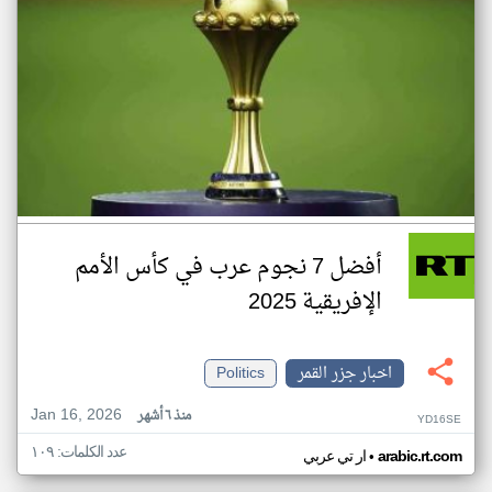
أفضل 7 نجوم عرب في كأس الأمم
الإفريقية 2025
اخبار جزر القمر
Politics
Jan 16, 2026
منذ ٦ أشهر
YD16SE
عدد الكلمات: ١٠٩
•
arabic.rt.com
ار تي عربي