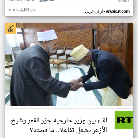
منذ شهرين
TN75KY
عدد الكلمات: ٢١٥
•
arabic.rt.com
ار تي عربي
لقاء بين وزير خارجية جزر القمر وشيخ
الأزهر يشعل تفاعلا.. ما قصته؟