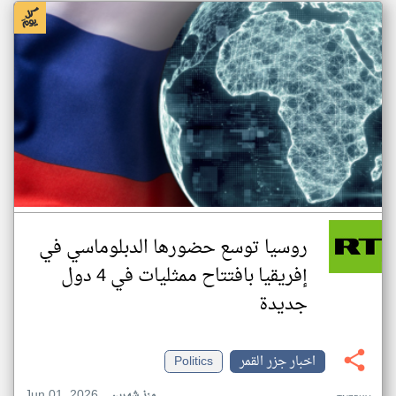
روسيا توسع حضورها الدبلوماسي في
إفريقيا بافتتاح ممثليات في 4 دول
جديدة
اخبار جزر القمر
Politics
Jun 01, 2026