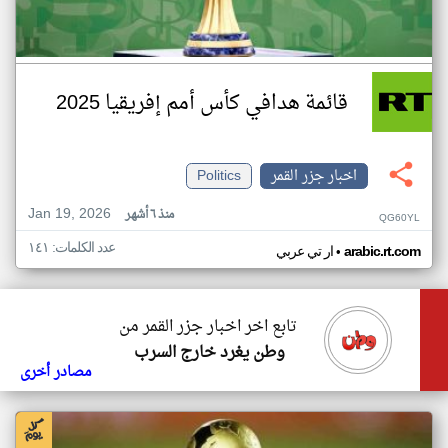
قائمة هدافي كأس أمم إفريقيا 2025
اخبار جزر القمر
Politics
Jan 19, 2026
منذ ٦ أشهر
QG60YL
عدد الكلمات: ١٤١
•
arabic.rt.com
ار تي عربي
تابع اخر اخبار جزر القمر من
وطن يغرد خارج السرب
مصادر أخرى