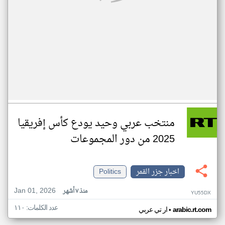
منتخب عربي وحيد يودع كأس إفريقيا
2025 من دور المجموعات
اخبار جزر القمر
Politics
Jan 01, 2026
منذ ٧ أشهر
YU55DX
عدد الكلمات: ١١٠
•
arabic.rt.com
ار تي عربي