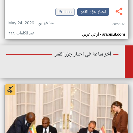
اخبار جزر القمر
Politics
May 24, 2026
منذ شهرين
OX58UY
عدد الكلمات: ٣٢٨
•
arabic.rt.com
ار تي عربي
أخر ساعة في اخبار جزر القمر