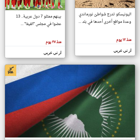
اليونيسكو تدرج شواطئ نورماندي
بينهم ممثلو 7 دول عربية.. 13
klyoum.com
وعدة مواقع أخرى أحدها في بلد ...
تغيير الدولة
عضوا في مجلس "الفيفا" ...
تعبر
مصادر الأخبار من جزر القمر
المقالات
الموجوده
اخبار جزر القمر على مدار الساعة
منذ ١٢ يوم
هنا عن
منذ ٢٧ يوم
وجهة
نظر
أهم اخبار جزر القمر العاجلة والمباشرة
ار تي عربي
كاتبيها.
ار تي عربي