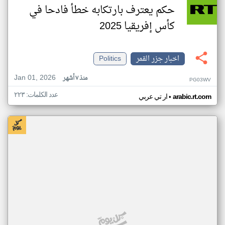
حكم يعترف بارتكابه خطأ فادحا في
كأس إفريقيا 2025
اخبار جزر القمر
Politics
Jan 01, 2026
منذ ٧ أشهر
PG03WV
عدد الكلمات: ٢٢٣
•
arabic.rt.com
ار تي عربي