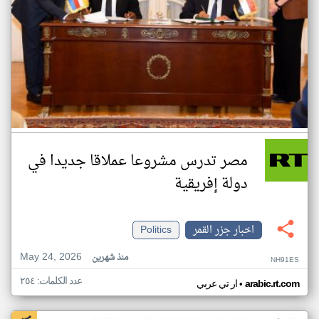
مصر تدرس مشروعا عملاقا جديدا في
دولة إفريقية
اخبار جزر القمر
Politics
May 24, 2026
منذ شهرين
NH91ES
عدد الكلمات: ٢٥٤
•
arabic.rt.com
ار تي عربي