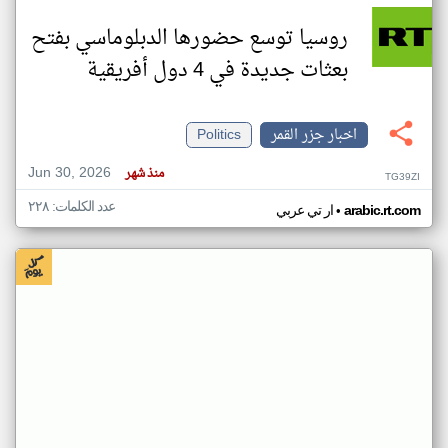
روسيا توسع حضورها الدبلوماسي بفتح
بعثات جديدة في 4 دول أفريقية
اخبار جزر القمر
Politics
Jun 30, 2026
منذ شهر
TG39ZI
عدد الكلمات: ٢٢٨
•
arabic.rt.com
ار تي عربي