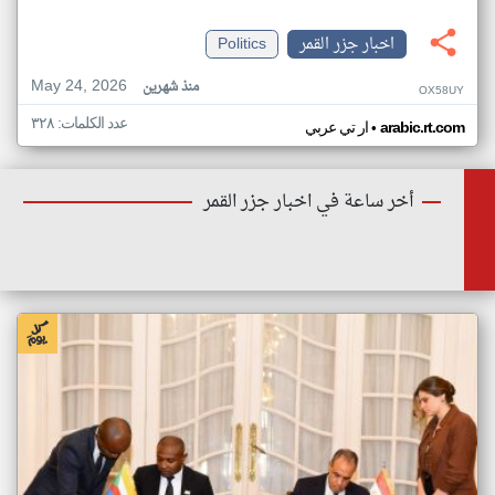
اخبار جزر القمر
Politics
May 24, 2026
منذ شهرين
OX58UY
عدد الكلمات: ٣٢٨
•
arabic.rt.com
ار تي عربي
أخر ساعة في اخبار جزر القمر