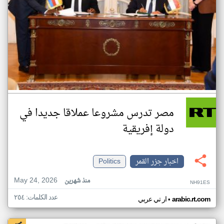
مصر تدرس مشروعا عملاقا جديدا في
دولة إفريقية
اخبار جزر القمر
Politics
May 24, 2026
منذ شهرين
NH91ES
عدد الكلمات: ٢٥٤
•
arabic.rt.com
ار تي عربي