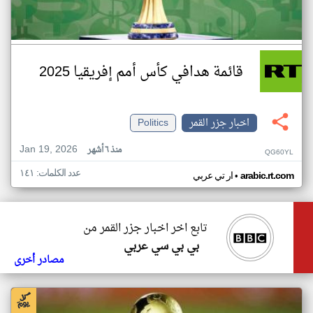
قائمة هدافي كأس أمم إفريقيا 2025
اخبار جزر القمر
Politics
Jan 19, 2026
منذ ٦ أشهر
QG60YL
عدد الكلمات: ١٤١
•
arabic.rt.com
ار تي عربي
تابع اخر اخبار جزر القمر من
بي بي سي عربي
مصادر أخرى