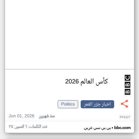
كأس العالم 2026
اخبار جزر القمر
Politics
Jun 01, 2026
منذ شهرين
PF63IT
عدد الكلمات: ٦ الصور: ٢٥
•
bbc.com
بي بي سي عربي