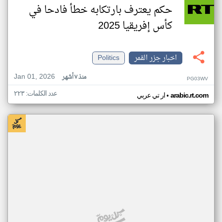
حكم يعترف بارتكابه خطأ فادحا في
كأس إفريقيا 2025
اخبار جزر القمر
Politics
Jan 01, 2026
منذ ٧ أشهر
PG03WV
عدد الكلمات: ٢٢٣
•
arabic.rt.com
ار تي عربي