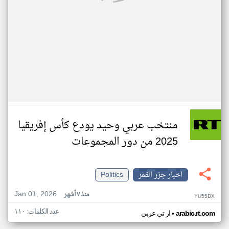
منتخب عربي وحيد يودع كأس إفريقيا
2025 من دور المجموعات
اخبار جزر القمر
Politics
Jan 01, 2026
منذ ٧ أشهر
YU55DX
عدد الكلمات: ١١٠
•
arabic.rt.com
ار تي عربي