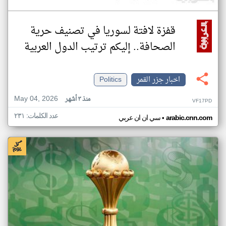
قفزة لافتة لسوريا في تصنيف حرية
الصحافة.. إليكم ترتيب الدول العربية
اخبار جزر القمر
Politics
May 04, 2026
منذ ٣ أشهر
VF17PD
عدد الكلمات: ٢٣١
•
arabic.cnn.com
سي ان ان عربي