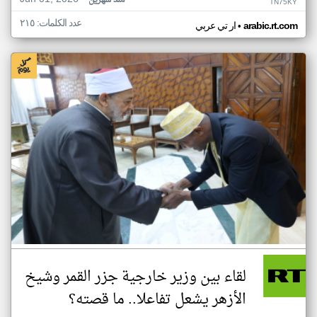
منذ شهرين
TN75KY
عدد الكلمات: ٢١٥
•
arabic.rt.com
ار تي عربي
لقاء بين وزير خارجية جزر القمر وشيخ
الأزهر يشعل تفاعلا.. ما قصته؟