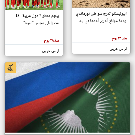
اليونيسكو تدرج شواطئ نورماندي
بينهم ممثلو 7 دول عربية.. 13
klyoum.com
وعدة مواقع أخرى أحدها في بلد ...
تغيير الدولة
عضوا في مجلس "الفيفا" ...
تعبر
مصادر الأخبار من جزر القمر
المقالات
الموجوده
اخبار جزر القمر على مدار الساعة
منذ ١٣ يوم
هنا عن
منذ ٢٨ يوم
وجهة
نظر
أهم اخبار جزر القمر العاجلة والمباشرة
ار تي عربي
كاتبيها.
ار تي عربي