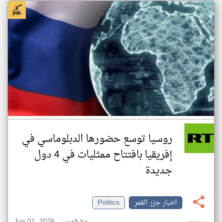
روسيا توسع حضورها الدبلوماسي في
إفريقيا بافتتاح ممثليات في 4 دول
جديدة
اخبار جزر القمر
Politics
Jun 01, 2026