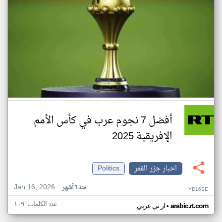
أفضل 7 نجوم عرب في كأس الأمم
الإفريقية 2025
اخبار جزر القمر
Politics
Jan 16, 2026
منذ ٦ أشهر
YD16SE
عدد الكلمات: ١٠٩
•
arabic.rt.com
ار تي عربي