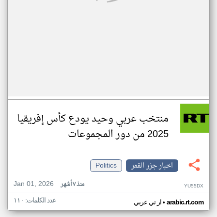
منتخب عربي وحيد يودع كأس إفريقيا
2025 من دور المجموعات
اخبار جزر القمر
Politics
Jan 01, 2026
منذ ٧ أشهر
YU55DX
عدد الكلمات: ١١٠
•
arabic.rt.com
ار تي عربي