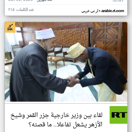
منذ شهرين
TN75KY
عدد الكلمات: ٢١٥
•
arabic.rt.com
ار تي عربي
لقاء بين وزير خارجية جزر القمر وشيخ
الأزهر يشعل تفاعلا.. ما قصته؟