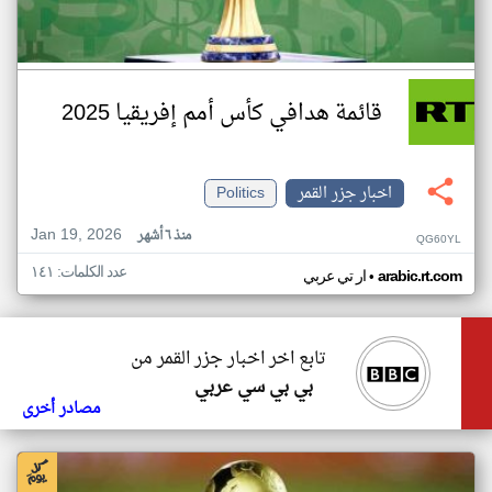
قائمة هدافي كأس أمم إفريقيا 2025
اخبار جزر القمر
Politics
Jan 19, 2026
منذ ٦ أشهر
QG60YL
عدد الكلمات: ١٤١
•
arabic.rt.com
ار تي عربي
تابع اخر اخبار جزر القمر من
بي بي سي عربي
مصادر أخرى