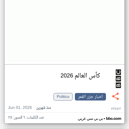
كأس العالم 2026
اخبار جزر القمر
Politics
Jun 01, 2026
منذ شهرين
PF63IT
عدد الكلمات: ٦ الصور: ٢٥
•
bbc.com
بي بي سي عربي