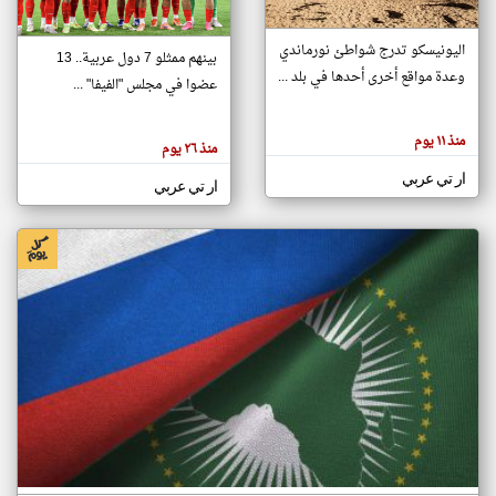
اليونيسكو تدرج شواطئ نورماندي
بينهم ممثلو 7 دول عربية.. 13
klyoum.com
وعدة مواقع أخرى أحدها في بلد ...
تغيير الدولة
عضوا في مجلس "الفيفا" ...
تعبر
مصادر الأخبار من جزر القمر
المقالات
الموجوده
اخبار جزر القمر على مدار الساعة
منذ ١١ يوم
هنا عن
منذ ٢٦ يوم
وجهة
نظر
أهم اخبار جزر القمر العاجلة والمباشرة
ار تي عربي
كاتبيها.
ار تي عربي