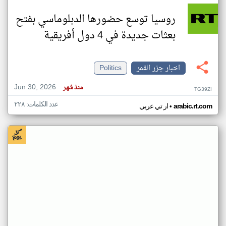
روسيا توسع حضورها الدبلوماسي بفتح
بعثات جديدة في 4 دول أفريقية
اخبار جزر القمر
Politics
Jun 30, 2026
منذ شهر
TG39ZI
عدد الكلمات: ٢٢٨
•
arabic.rt.com
ار تي عربي