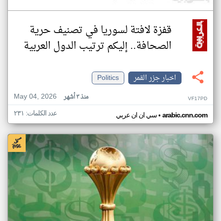
قفزة لافتة لسوريا في تصنيف حرية
الصحافة.. إليكم ترتيب الدول العربية
اخبار جزر القمر
Politics
May 04, 2026
منذ ٣ أشهر
VF17PD
عدد الكلمات: ٢٣١
•
arabic.cnn.com
سي ان ان عربي