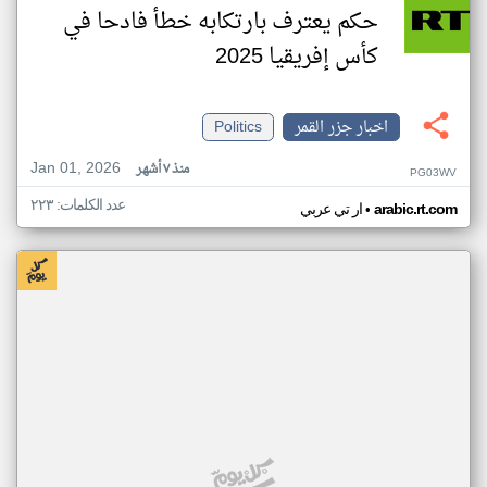
حكم يعترف بارتكابه خطأ فادحا في
كأس إفريقيا 2025
اخبار جزر القمر
Politics
Jan 01, 2026
منذ ٧ أشهر
PG03WV
عدد الكلمات: ٢٢٣
•
arabic.rt.com
ار تي عربي