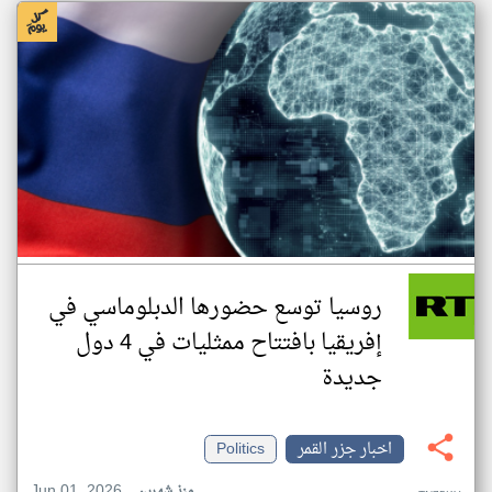
روسيا توسع حضورها الدبلوماسي في
إفريقيا بافتتاح ممثليات في 4 دول
جديدة
اخبار جزر القمر
Politics
Jun 01, 2026