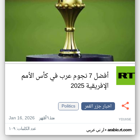
أفضل 7 نجوم عرب في كأس الأمم
الإفريقية 2025
اخبار جزر القمر
Politics
Jan 16, 2026
منذ ٦ أشهر
YD16SE
عدد الكلمات: ١٠٩
•
arabic.rt.com
ار تي عربي