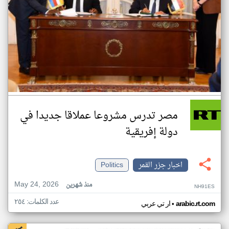
مصر تدرس مشروعا عملاقا جديدا في
دولة إفريقية
اخبار جزر القمر
Politics
May 24, 2026
منذ شهرين
NH91ES
عدد الكلمات: ٢٥٤
•
arabic.rt.com
ار تي عربي