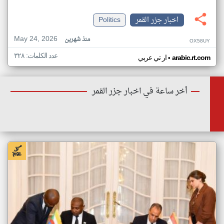
اخبار جزر القمر
Politics
May 24, 2026
منذ شهرين
OX58UY
عدد الكلمات: ٣٢٨
•
arabic.rt.com
ار تي عربي
أخر ساعة في اخبار جزر القمر