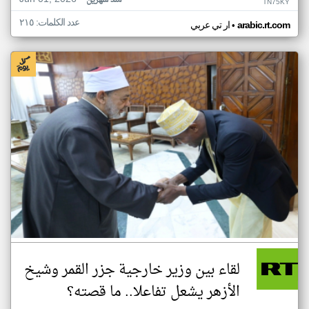
منذ شهرين
TN75KY
عدد الكلمات: ٢١٥
•
arabic.rt.com
ار تي عربي
لقاء بين وزير خارجية جزر القمر وشيخ
الأزهر يشعل تفاعلا.. ما قصته؟