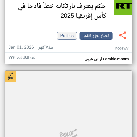
حكم يعترف بارتكابه خطأ فادحا في
كأس إفريقيا 2025
اخبار جزر القمر
Politics
Jan 01, 2026
منذ ٧ أشهر
PG03WV
عدد الكلمات: ٢٢٣
•
arabic.rt.com
ار تي عربي