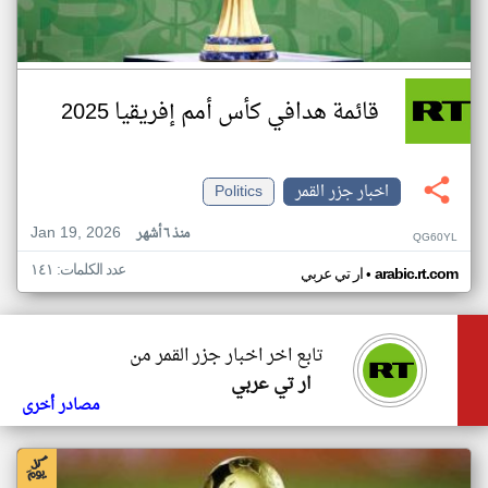
قائمة هدافي كأس أمم إفريقيا 2025
اخبار جزر القمر
Politics
Jan 19, 2026
منذ ٦ أشهر
QG60YL
عدد الكلمات: ١٤١
•
arabic.rt.com
ار تي عربي
تابع اخر اخبار جزر القمر من
ار تي عربي
مصادر أخرى