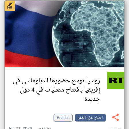
روسيا توسع حضورها الدبلوماسي في
إفريقيا بافتتاح ممثليات في 4 دول
جديدة
اخبار جزر القمر
Politics
Jun 01, 2026