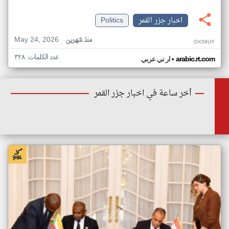
اخبار جزر القمر
Politics
May 24, 2026
منذ شهرين
OX58UY
عدد الكلمات: ٣٢٨
•
arabic.rt.com
ار تي عربي
أخر ساعة في اخبار جزر القمر