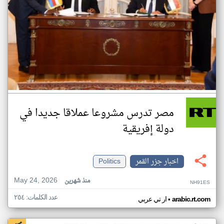
مصر تدرس مشروعا عملاقا جديدا في
دولة إفريقية
اخبار جزر القمر
Politics
May 24, 2026
منذ شهرين
NH91ES
عدد الكلمات: ٢٥٤
•
arabic.rt.com
ار تي عربي