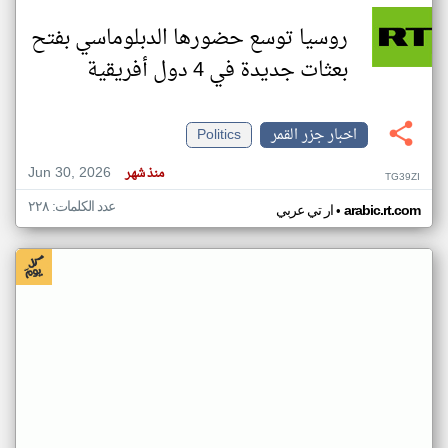
روسيا توسع حضورها الدبلوماسي بفتح
بعثات جديدة في 4 دول أفريقية
اخبار جزر القمر
Politics
Jun 30, 2026
منذ شهر
TG39ZI
عدد الكلمات: ٢٢٨
•
arabic.rt.com
ار تي عربي