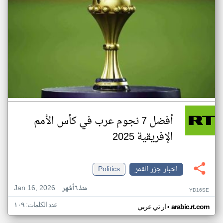
أفضل 7 نجوم عرب في كأس الأمم
الإفريقية 2025
اخبار جزر القمر
Politics
Jan 16, 2026
منذ ٦ أشهر
YD16SE
عدد الكلمات: ١٠٩
•
arabic.rt.com
ار تي عربي