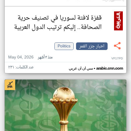
قفزة لافتة لسوريا في تصنيف حرية
الصحافة.. إليكم ترتيب الدول العربية
اخبار جزر القمر
Politics
May 04, 2026
منذ ٣ أشهر
VF17PD
عدد الكلمات: ٢٣١
•
arabic.cnn.com
سي ان ان عربي