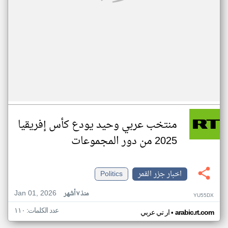
منتخب عربي وحيد يودع كأس إفريقيا
2025 من دور المجموعات
اخبار جزر القمر
Politics
Jan 01, 2026
منذ ٧ أشهر
YU55DX
عدد الكلمات: ١١٠
•
arabic.rt.com
ار تي عربي