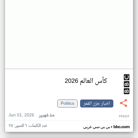
كأس العالم 2026
اخبار جزر القمر
Politics
Jun 01, 2026
منذ شهرين
PF63IT
عدد الكلمات: ٦ الصور: ٢٥
•
bbc.com
بي بي سي عربي