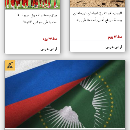
اليونيسكو تدرج شواطئ نورماندي
بينهم ممثلو 7 دول عربية.. 13
klyoum.com
وعدة مواقع أخرى أحدها في بلد ...
تغيير الدولة
عضوا في مجلس "الفيفا" ...
تعبر
مصادر الأخبار من جزر القمر
المقالات
الموجوده
اخبار جزر القمر على مدار الساعة
منذ ١٢ يوم
هنا عن
منذ ٢٧ يوم
وجهة
نظر
أهم اخبار جزر القمر العاجلة والمباشرة
ار تي عربي
كاتبيها.
ار تي عربي