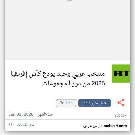
منتخب عربي وحيد يودع كأس إفريقيا
2025 من دور المجموعات
اخبار جزر القمر
Politics
Jan 01, 2026
منذ ٧ أشهر
YU55DX
عدد الكلمات: ١١٠
•
arabic.rt.com
ار تي عربي