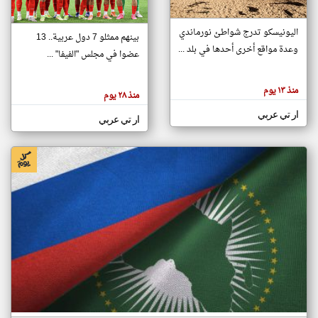
اليونيسكو تدرج شواطئ نورماندي
بينهم ممثلو 7 دول عربية.. 13
klyoum.com
وعدة مواقع أخرى أحدها في بلد ...
تغيير الدولة
عضوا في مجلس "الفيفا" ...
تعبر
مصادر الأخبار من جزر القمر
المقالات
الموجوده
اخبار جزر القمر على مدار الساعة
منذ ١٣ يوم
هنا عن
منذ ٢٨ يوم
وجهة
نظر
أهم اخبار جزر القمر العاجلة والمباشرة
ار تي عربي
كاتبيها.
ار تي عربي