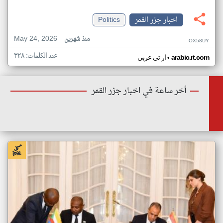
اخبار جزر القمر
Politics
May 24, 2026
منذ شهرين
OX58UY
عدد الكلمات: ٣٢٨
•
arabic.rt.com
ار تي عربي
أخر ساعة في اخبار جزر القمر