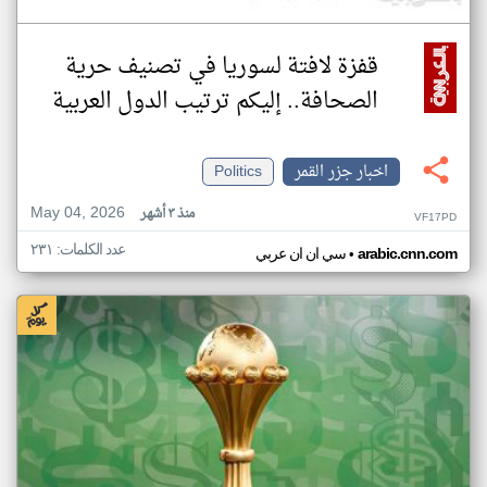
قفزة لافتة لسوريا في تصنيف حرية
الصحافة.. إليكم ترتيب الدول العربية
اخبار جزر القمر
Politics
May 04, 2026
منذ ٣ أشهر
VF17PD
عدد الكلمات: ٢٣١
•
arabic.cnn.com
سي ان ان عربي