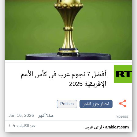
أفضل 7 نجوم عرب في كأس الأمم
الإفريقية 2025
اخبار جزر القمر
Politics
Jan 16, 2026
منذ ٦ أشهر
YD16SE
عدد الكلمات: ١٠٩
•
arabic.rt.com
ار تي عربي