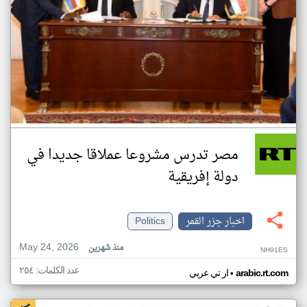
مصر تدرس مشروعا عملاقا جديدا في
دولة إفريقية
اخبار جزر القمر
Politics
May 24, 2026
منذ شهرين
NH91ES
عدد الكلمات: ٢٥٤
•
arabic.rt.com
ار تي عربي