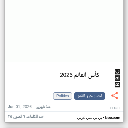
كأس العالم 2026
اخبار جزر القمر
Politics
Jun 01, 2026
منذ شهرين
PF63IT
عدد الكلمات: ٦ الصور: ٢٥
•
bbc.com
بي بي سي عربي