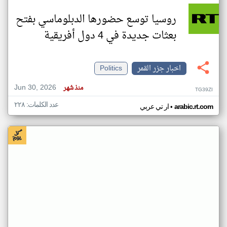
روسيا توسع حضورها الدبلوماسي بفتح
بعثات جديدة في 4 دول أفريقية
اخبار جزر القمر
Politics
Jun 30, 2026
منذ شهر
TG39ZI
عدد الكلمات: ٢٢٨
•
arabic.rt.com
ار تي عربي