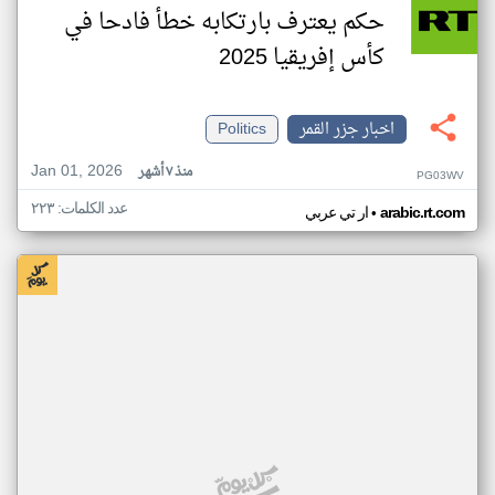
حكم يعترف بارتكابه خطأ فادحا في
كأس إفريقيا 2025
اخبار جزر القمر
Politics
Jan 01, 2026
منذ ٧ أشهر
PG03WV
عدد الكلمات: ٢٢٣
•
arabic.rt.com
ار تي عربي