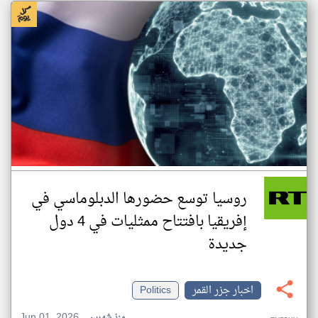
روسيا توسع حضورها الدبلوماسي في
إفريقيا بافتتاح ممثليات في 4 دول
جديدة
اخبار جزر القمر
Politics
Jun 01, 2026