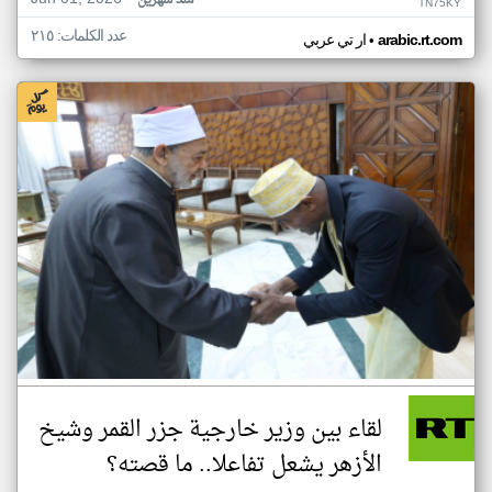
منذ شهرين
TN75KY
عدد الكلمات: ٢١٥
•
arabic.rt.com
ار تي عربي
لقاء بين وزير خارجية جزر القمر وشيخ
الأزهر يشعل تفاعلا.. ما قصته؟