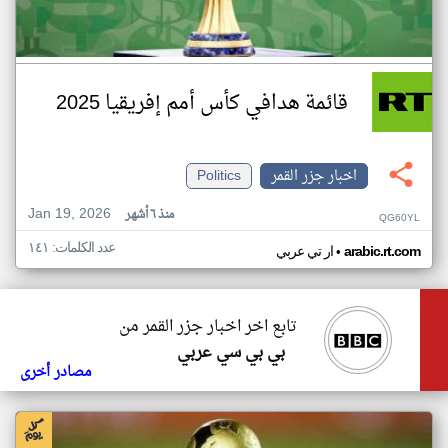
قائمة هدافي كأس أمم إفريقيا 2025
اخبار جزر القمر
Politics
Jan 19, 2026
منذ ٦ أشهر
QG60YL
عدد الكلمات: ١٤١
•
arabic.rt.com
ار تي عربي
تابع اخر اخبار جزر القمر من
بي بي سي عربي
مصادر أخرى