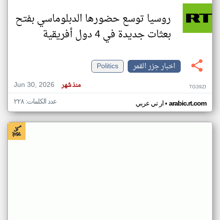
روسيا توسع حضورها الدبلوماسي بفتح
بعثات جديدة في 4 دول أفريقية
اخبار جزر القمر
Politics
Jun 30, 2026
منذ شهر
TG39ZI
عدد الكلمات: ٢٢٨
•
arabic.rt.com
ار تي عربي