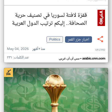
قفزة لافتة لسوريا في تصنيف حرية
الصحافة.. إليكم ترتيب الدول العربية
اخبار جزر القمر
Politics
May 04, 2026
منذ ٣ أشهر
VF17PD
عدد الكلمات: ٢٣١
•
arabic.cnn.com
سي ان ان عربي