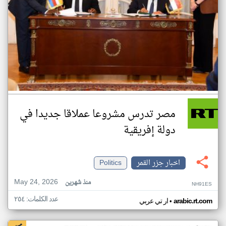
مصر تدرس مشروعا عملاقا جديدا في
دولة إفريقية
اخبار جزر القمر
Politics
May 24, 2026
منذ شهرين
NH91ES
عدد الكلمات: ٢٥٤
•
arabic.rt.com
ار تي عربي