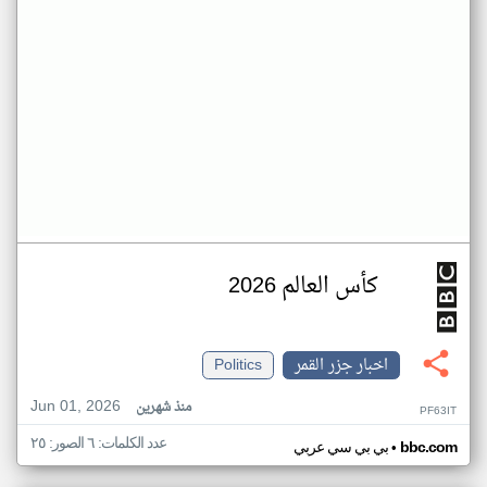
كأس العالم 2026
اخبار جزر القمر
Politics
Jun 01, 2026
منذ شهرين
PF63IT
عدد الكلمات: ٦ الصور: ٢٥
•
bbc.com
بي بي سي عربي