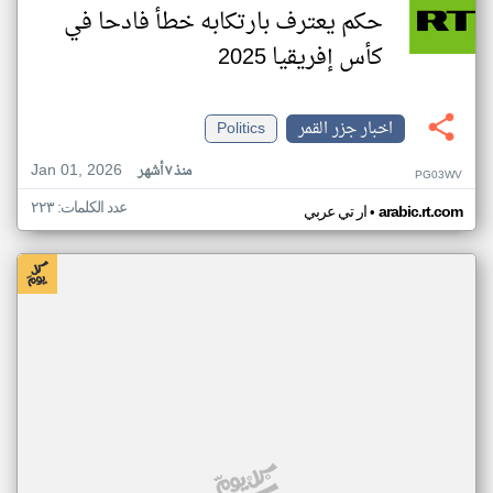
حكم يعترف بارتكابه خطأ فادحا في
كأس إفريقيا 2025
اخبار جزر القمر
Politics
Jan 01, 2026
منذ ٧ أشهر
PG03WV
عدد الكلمات: ٢٢٣
•
arabic.rt.com
ار تي عربي