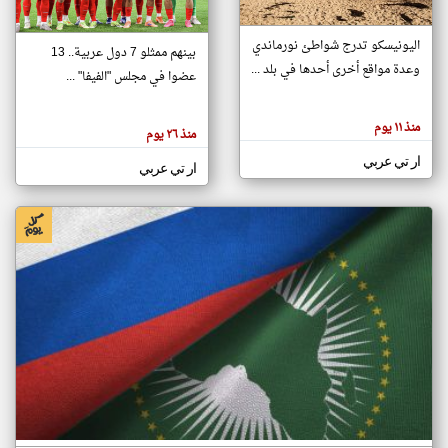
اليونيسكو تدرج شواطئ نورماندي
بينهم ممثلو 7 دول عربية.. 13
klyoum.com
وعدة مواقع أخرى أحدها في بلد ...
تغيير الدولة
عضوا في مجلس "الفيفا" ...
تعبر
مصادر الأخبار من جزر القمر
المقالات
الموجوده
اخبار جزر القمر على مدار الساعة
منذ ١١ يوم
هنا عن
منذ ٢٦ يوم
وجهة
نظر
أهم اخبار جزر القمر العاجلة والمباشرة
ار تي عربي
كاتبيها.
ار تي عربي