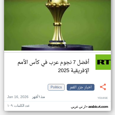
أفضل 7 نجوم عرب في كأس الأمم
الإفريقية 2025
اخبار جزر القمر
Politics
Jan 16, 2026
منذ ٦ أشهر
YD16SE
عدد الكلمات: ١٠٩
•
arabic.rt.com
ار تي عربي