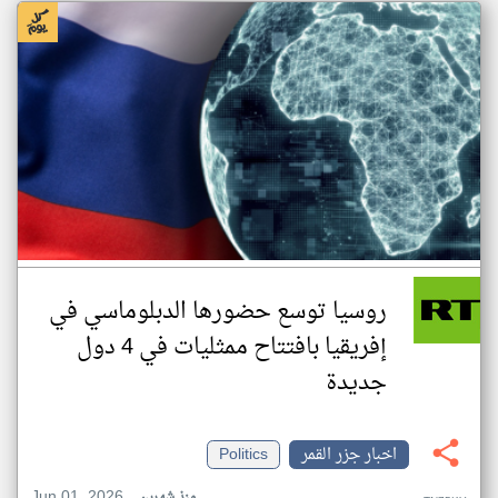
روسيا توسع حضورها الدبلوماسي في
إفريقيا بافتتاح ممثليات في 4 دول
جديدة
اخبار جزر القمر
Politics
Jun 01, 2026