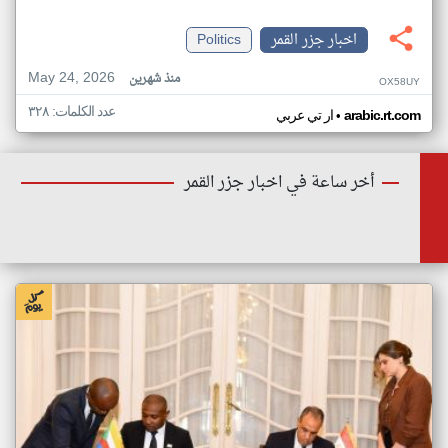
اخبار جزر القمر
Politics
May 24, 2026
منذ شهرين
OX58UY
عدد الكلمات: ٣٢٨
•
arabic.rt.com
ار تي عربي
أخر ساعة في اخبار جزر القمر