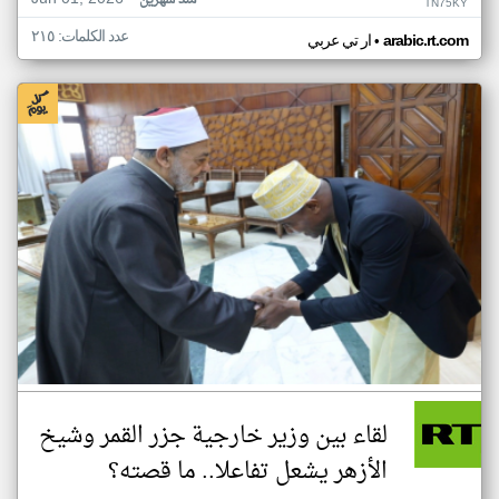
منذ شهرين
TN75KY
عدد الكلمات: ٢١٥
•
arabic.rt.com
ار تي عربي
لقاء بين وزير خارجية جزر القمر وشيخ
الأزهر يشعل تفاعلا.. ما قصته؟