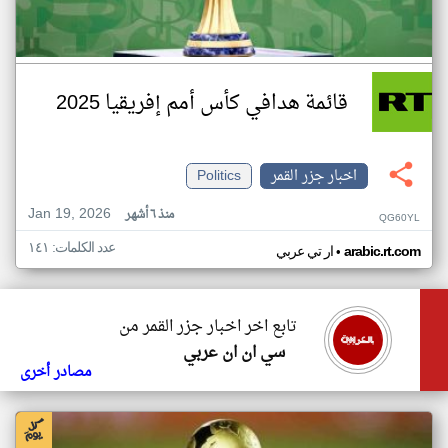
قائمة هدافي كأس أمم إفريقيا 2025
اخبار جزر القمر
Politics
Jan 19, 2026
منذ ٦ أشهر
QG60YL
عدد الكلمات: ١٤١
•
arabic.rt.com
ار تي عربي
تابع اخر اخبار جزر القمر من
سي ان ان عربي
مصادر أخرى