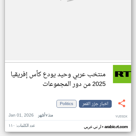
منتخب عربي وحيد يودع كأس إفريقيا
2025 من دور المجموعات
اخبار جزر القمر
Politics
Jan 01, 2026
منذ ٧ أشهر
YU55DX
عدد الكلمات: ١١٠
•
arabic.rt.com
ار تي عربي