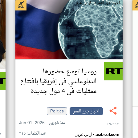
اخبار جزر القمر من ار تي عربي
اخ
روسيا توسع حضورها
الدبلوماسي في إفريقيا بافتتاح
ممثليات في 4 دول جديدة
اخبار جزر القمر
Politics
Jun 01, 2026
منذ شهرين
TN75KY
عدد الكلمات: ٢١٥
•
Y
arabic.rt.com
ار تي عربي