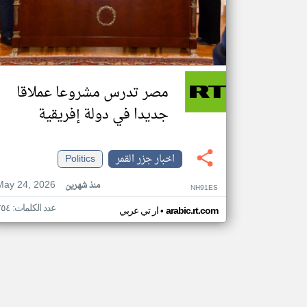
مصر تدرس مشروعا عملاقا
جديدا في دولة إفريقية
اخبار جزر القمر
Politics
May 24, 2026
منذ شهرين
NH91ES
عدد الكلمات: ٢٥٤
•
arabic.rt.com
ار تي عربي