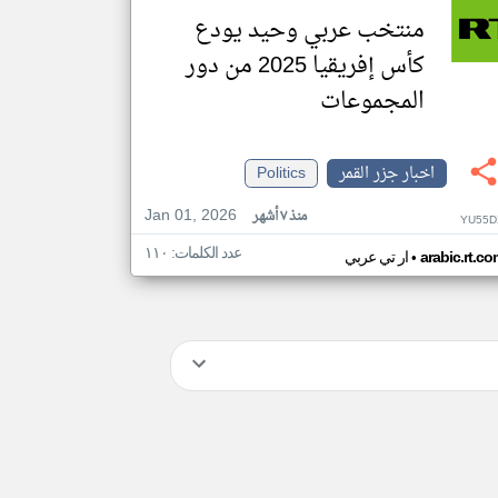
منتخب عربي وحيد يودع
كأس إفريقيا 2025 من دور
المجموعات
اخبار جزر القمر
Politics
Jan 01, 2026
منذ ٧ أشهر
YU55D
عدد الكلمات: ١١٠
•
arabic.rt.c
ار تي عربي