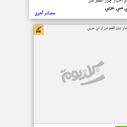
ر اخبار جزر القمر من
ي سي عربي
مصادر أخرى
بار جزر القمر من ار تي عربي