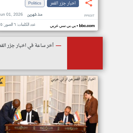
اخبار جزر القمر
Politics
Jun 01, 2026
منذ شهرين
PF63IT
عدد الكلمات: ٦ الصور: ٢٥
•
bbc.com
بي بي سي عربي
أخر ساعة في اخبار جزر القم
اخبار جزر القمر من ار تي عربي