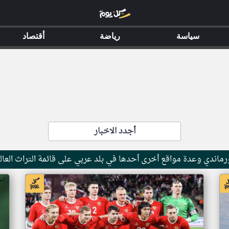
سياسة
رياضة
أقتصاد
أجدد الاخبار
ماندي وعدة مواقع أخرى أحدها في بلد عربي على قائمة التراث العال
اخبار جزر القمر من ار تي عربي
اخ