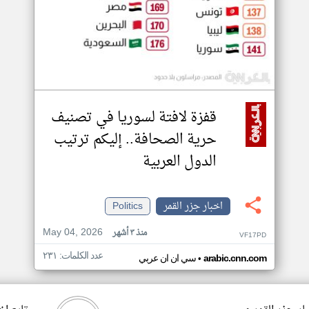
قفزة لافتة لسوريا في تصنيف
حرية الصحافة.. إليكم ترتيب
الدول العربية
اخبار جزر القمر
Politics
May 04, 2026
منذ ٣ أشهر
VF17PD
عدد الكلمات: ٢٣١
•
arabic.cnn.com
سي ان ان عربي