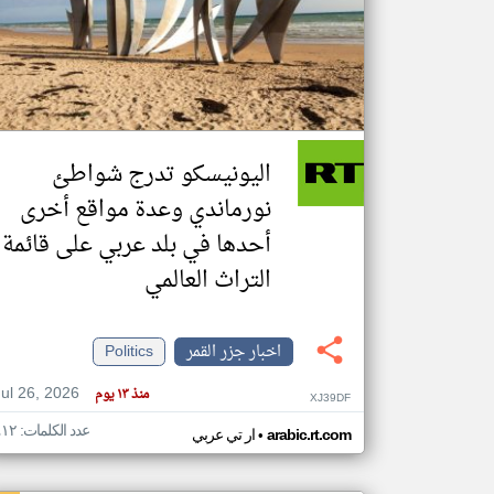
تعبر
المقالات
الموجوده
هنا عن
وجهة
اليونيسكو تدرج شواطئ
نظر
كاتبيها.
نورماندي وعدة مواقع أخرى
أحدها في بلد عربي على قائمة
التراث العالمي
اخبار جزر القمر
Politics
Jul 26, 2026
منذ ١٣ يوم
XJ39DF
عدد الكلمات: ٤١٢
•
arabic.rt.com
ار تي عربي