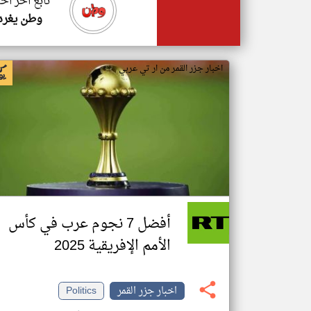
تابع اخر اخب
وطن يغرد
اخبار جزر القمر من ار تي عربي
أفضل 7 نجوم عرب في كأس
الأمم الإفريقية 2025
اخبار جزر القمر
Politics