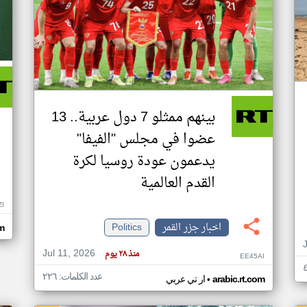
بينهم ممثلو 7 دول عربية.. 13
عضوا في مجلس "الفيفا"
يدعمون عودة روسيا لكرة
القدم العالمية
ZI
اخبار جزر القمر
Politics
om
Jul 11, 2026
منذ ٢٨ يوم
EE45AI
عدد الكلمات: ٢٢٦
•
arabic.rt.com
ار تي عربي