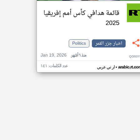
قائمة هدافي كأس أمم إفريقيا
2025
اخبار جزر القمر
Politics
Jan 19, 2026
منذ ٦ أشهر
QG60Y
عدد الكلمات: ١٤١
•
arabic.rt.c
ار تي عربي