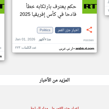
حكم يعترف بارتكابه خطأ
فادحا في كأس إفريقيا 2025
اخبار جزر القمر
Politics
Jan 01, 2026
منذ ٧ أشهر
PG03WV
عدد الكلمات: ٢٢٣
•
X
arabic.rt.com
ار تي عربي
om
المزيد من الأخبار
اخبار جزر القمر على مدار الساعة