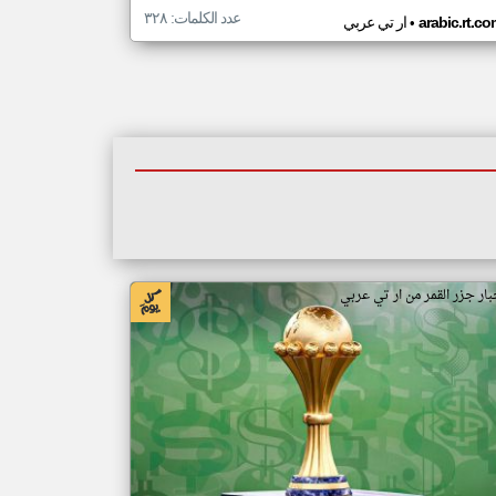
عدد الكلمات: ٣٢٨
•
arabic.rt.c
ار تي عربي
بار جزر القمر من ار تي عربي