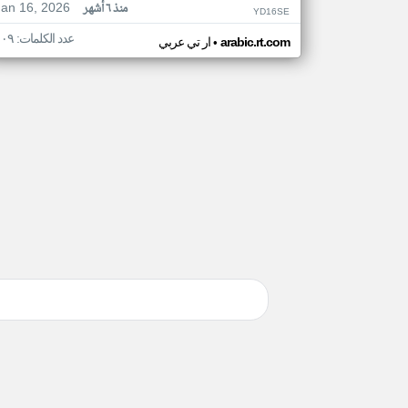
Jan 16, 2026
منذ ٦ أشهر
YD16SE
عدد الكلمات: ١٠٩
•
arabic.rt.com
ار تي عربي