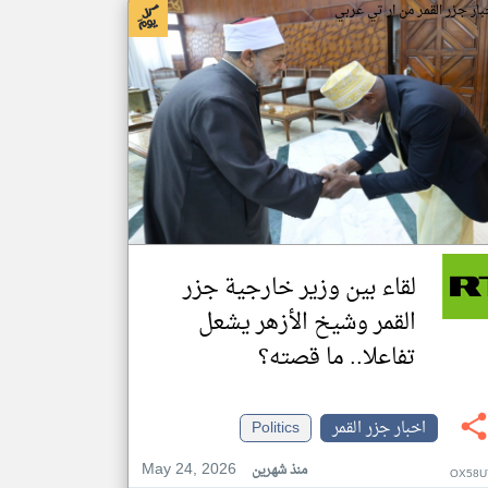
بار جزر القمر من ار تي عربي
لقاء بين وزير خارجية جزر
القمر وشيخ الأزهر يشعل
تفاعلا.. ما قصته؟
اخبار جزر القمر
Politics
May 24, 2026
منذ شهرين
OX58U