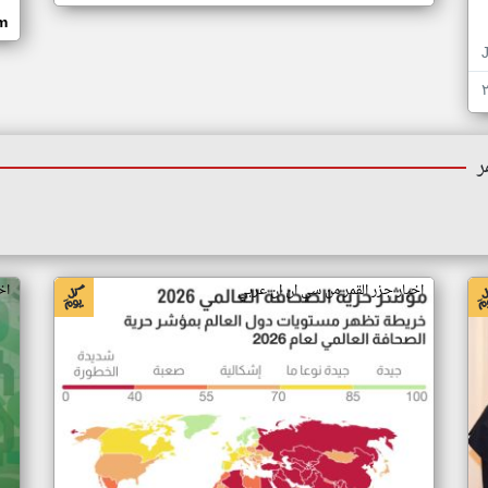
om
ر
اخبار جزر القمر من سي ان ان عربي
اخ