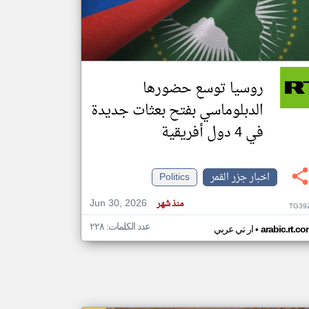
klyoum.com
تغيير الدولة
مصادر الأخبار من جزر القمر
روسيا توسع حضورها
اخبار جزر القمر على مدار الساعة
الدبلوماسي بفتح بعثات جديدة
أهم اخبار جزر القمر العاجلة والمباشرة
في 4 دول أفريقية
اخبار جزر القمر
Politics
Jun 30, 2026
منذ شهر
TG39
عدد الكلمات: ٢٢٨
•
arabic.rt.c
ار تي عربي