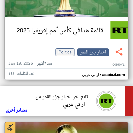
قائمة هدافي كأس أمم إفريقيا 2025
اخبار جزر القمر
Politics
Jan 19, 2026
منذ ٦ أشهر
QG60YL
عدد الكلمات: ١٤١
•
arabic.rt.com
ار تي عربي
تابع اخر اخبار جزر القمر من
ار تي عربي
مصادر أخرى