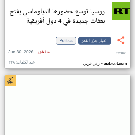
روسيا توسع حضورها الدبلوماسي بفتح
بعثات جديدة في 4 دول أفريقية
اخبار جزر القمر
Politics
Jun 30, 2026
منذ شهر
TG39ZI
عدد الكلمات: ٢٢٨
•
arabic.rt.com
ار تي عربي