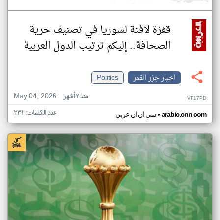
قفزة لافتة لسوريا في تصنيف حرية
الصحافة.. إليكم ترتيب الدول العربية
اخبار جزر القمر
Politics
May 04, 2026
منذ ٣ أشهر
VF17PD
عدد الكلمات: ٢٣١
•
arabic.cnn.com
سي ان ان عربي