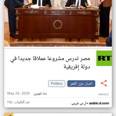
مصر تدرس مشروعا عملاقا جديدا في
دولة إفريقية
اخبار جزر القمر
Politics
May 24, 2026
منذ شهرين
NH91ES
عدد الكلمات: ٢٥٤
•
arabic.rt.com
ار تي عربي