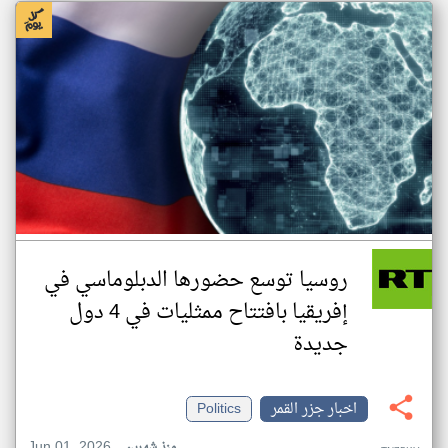
روسيا توسع حضورها الدبلوماسي في
إفريقيا بافتتاح ممثليات في 4 دول
جديدة
اخبار جزر القمر
Politics
Jun 01, 2026