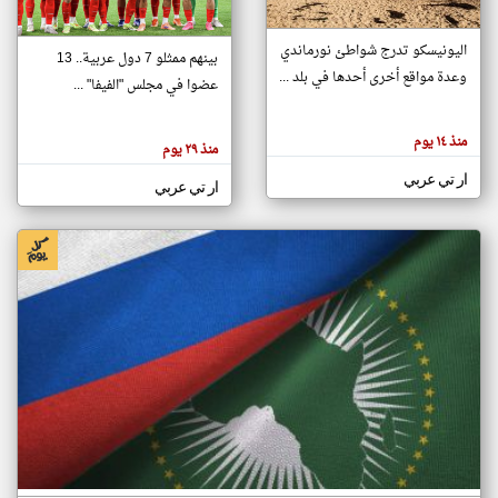
اليونيسكو تدرج شواطئ نورماندي
بينهم ممثلو 7 دول عربية.. 13
klyoum.com
وعدة مواقع أخرى أحدها في بلد ...
تغيير الدولة
عضوا في مجلس "الفيفا" ...
تعبر
مصادر الأخبار من جزر القمر
المقالات
الموجوده
اخبار جزر القمر على مدار الساعة
منذ ١٤ يوم
هنا عن
منذ ٢٩ يوم
وجهة
نظر
أهم اخبار جزر القمر العاجلة والمباشرة
ار تي عربي
كاتبيها.
ار تي عربي