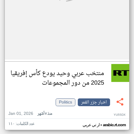
منتخب عربي وحيد يودع كأس إفريقيا
2025 من دور المجموعات
اخبار جزر القمر
Politics
Jan 01, 2026
منذ ٧ أشهر
YU55DX
عدد الكلمات: ١١٠
•
arabic.rt.com
ار تي عربي