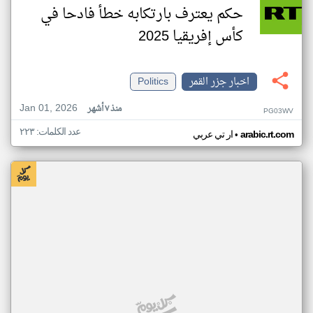
حكم يعترف بارتكابه خطأ فادحا في
كأس إفريقيا 2025
اخبار جزر القمر
Politics
Jan 01, 2026
منذ ٧ أشهر
PG03WV
عدد الكلمات: ٢٢٣
•
arabic.rt.com
ار تي عربي