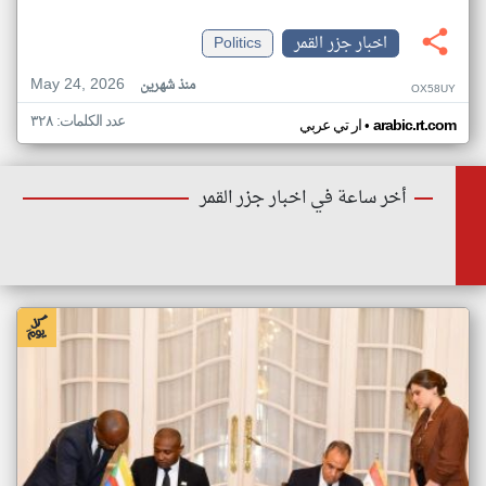
اخبار جزر القمر
Politics
May 24, 2026
منذ شهرين
OX58UY
عدد الكلمات: ٣٢٨
•
arabic.rt.com
ار تي عربي
أخر ساعة في اخبار جزر القمر