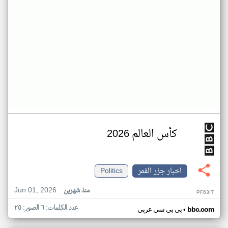
كأس العالم 2026
اخبار جزر القمر
Politics
Jun 01, 2026
منذ شهرين
PF63IT
عدد الكلمات: ٦ الصور: ٢٥
•
bbc.com
بي بي سي عربي