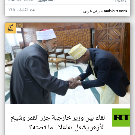
منذ شهرين
TN75KY
عدد الكلمات: ٢١٥
•
arabic.rt.com
ار تي عربي
لقاء بين وزير خارجية جزر القمر وشيخ
الأزهر يشعل تفاعلا.. ما قصته؟