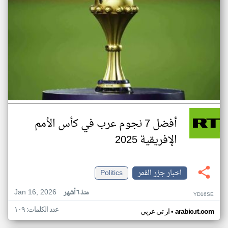
أفضل 7 نجوم عرب في كأس الأمم
الإفريقية 2025
اخبار جزر القمر
Politics
Jan 16, 2026
منذ ٦ أشهر
YD16SE
عدد الكلمات: ١٠٩
•
arabic.rt.com
ار تي عربي