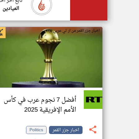
تابع اخر اخب
الميادين
اخبار جزر القمر من ار تي عربي
أفضل 7 نجوم عرب في كأس
الأمم الإفريقية 2025
اخبار جزر القمر
Politics