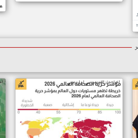
om
ر
اخبار جزر القمر من سي ان ان عربي
اخ