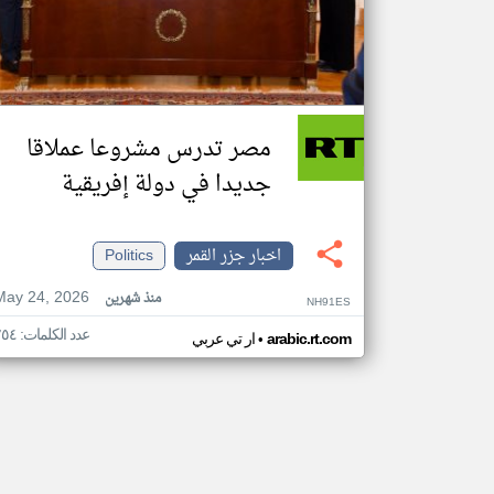
مصر تدرس مشروعا عملاقا
جديدا في دولة إفريقية
اخبار جزر القمر
Politics
May 24, 2026
منذ شهرين
NH91ES
عدد الكلمات: ٢٥٤
•
arabic.rt.com
ار تي عربي