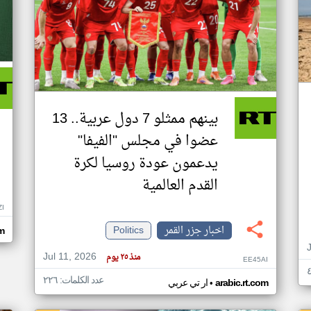
بينهم ممثلو 7 دول عربية.. 13
عضوا في مجلس "الفيفا"
يدعمون عودة روسيا لكرة
القدم العالمية
ZI
اخبار جزر القمر
Politics
om
Jul 11, 2026
منذ ٢٥ يوم
EE45AI
عدد الكلمات: ٢٢٦
•
arabic.rt.com
ار تي عربي