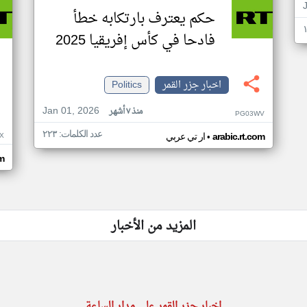
حكم يعترف بارتكابه خطأ
فادحا في كأس إفريقيا 2025
اخبار جزر القمر
Politics
Jan 01, 2026
منذ ٧ أشهر
PG03WV
عدد الكلمات: ٢٢٣
•
X
arabic.rt.com
ار تي عربي
om
المزيد من الأخبار
اخبار جزر القمر على مدار الساعة