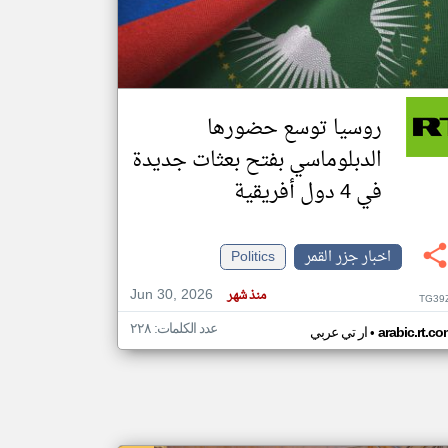
klyoum.com
تغيير الدولة
مصادر الأخبار من جزر القمر
روسيا توسع حضورها
اخبار جزر القمر على مدار الساعة
الدبلوماسي بفتح بعثات جديدة
أهم اخبار جزر القمر العاجلة والمباشرة
في 4 دول أفريقية
اخبار جزر القمر
Politics
Jun 30, 2026
منذ شهر
TG39
عدد الكلمات: ٢٢٨
•
arabic.rt.c
ار تي عربي