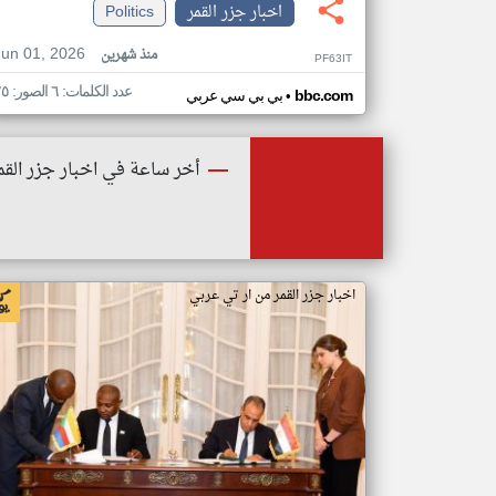
اخبار جزر القمر
Politics
Jun 01, 2026
منذ شهرين
PF63IT
عدد الكلمات: ٦ الصور: ٢٥
•
bbc.com
بي بي سي عربي
أخر ساعة في اخبار جزر القم
اخبار جزر القمر من ار تي عربي