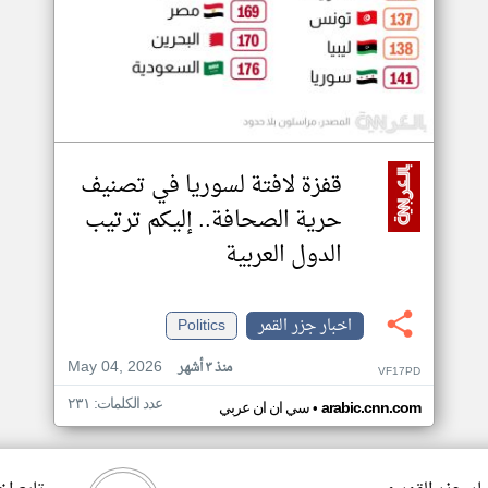
قفزة لافتة لسوريا في تصنيف
حرية الصحافة.. إليكم ترتيب
الدول العربية
اخبار جزر القمر
Politics
May 04, 2026
منذ ٣ أشهر
VF17PD
عدد الكلمات: ٢٣١
•
arabic.cnn.com
سي ان ان عربي