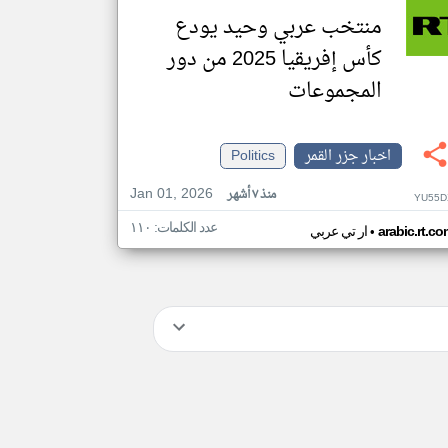
منتخب عربي وحيد يودع
كأس إفريقيا 2025 من دور
المجموعات
اخبار جزر القمر
Politics
Jan 01, 2026
منذ ٧ أشهر
YU55D
عدد الكلمات: ١١٠
•
arabic.rt.c
ار تي عربي