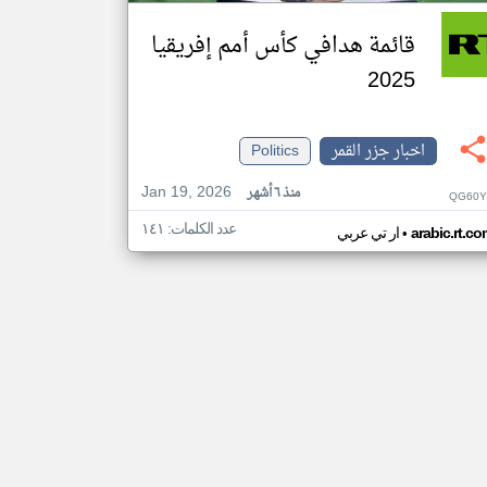
قائمة هدافي كأس أمم إفريقيا
2025
اخبار جزر القمر
Politics
Jan 19, 2026
منذ ٦ أشهر
QG60Y
عدد الكلمات: ١٤١
•
arabic.rt.c
ار تي عربي