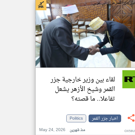
بار جزر القمر من ار تي عربي
لقاء بين وزير خارجية جزر
القمر وشيخ الأزهر يشعل
تفاعلا.. ما قصته؟
اخبار جزر القمر
Politics
May 24, 2026
منذ شهرين
OX58U