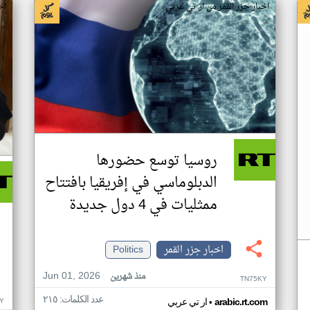
اخبار جزر القمر من ار تي عربي
اخ
روسيا توسع حضورها
الدبلوماسي في إفريقيا بافتتاح
ممثليات في 4 دول جديدة
اخبار جزر القمر
Politics
Jun 01, 2026
منذ شهرين
TN75KY
عدد الكلمات: ٢١٥
•
Y
arabic.rt.com
ار تي عربي