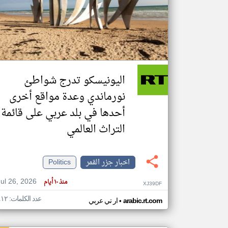
تعبر
المقالات
الموجوده
هنا عن
وجهة
اليونيسكو تدرج شواطئ
نظر
كاتبيها.
نورماندي وعدة مواقع أخرى
أحدها في بلد عربي على قائمة
التراث العالمي
اخبار جزر القمر
Politics
Jul 26, 2026
منذ ١٠ أيام
XJ39DF
عدد الكلمات: ٤١٢
•
arabic.rt.com
ار تي عربي