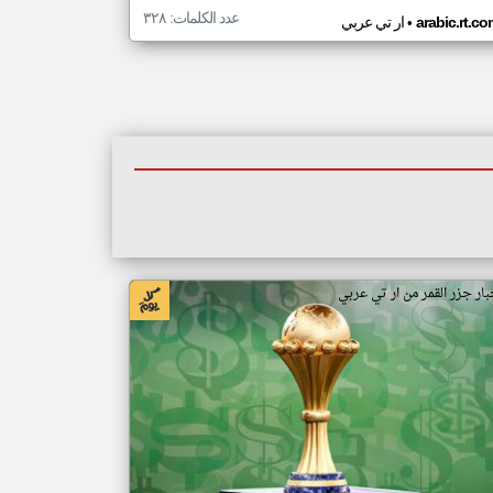
عدد الكلمات: ٣٢٨
•
arabic.rt.c
ار تي عربي
بار جزر القمر من ار تي عربي