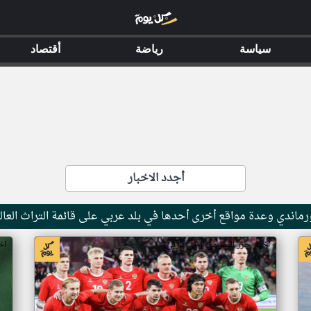
سياسة
رياضة
أقتصاد
أجدد الاخبار
ماندي وعدة مواقع أخرى أحدها في بلد عربي على قائمة التراث العال
اخبار جزر القمر من ار تي عربي
اخ