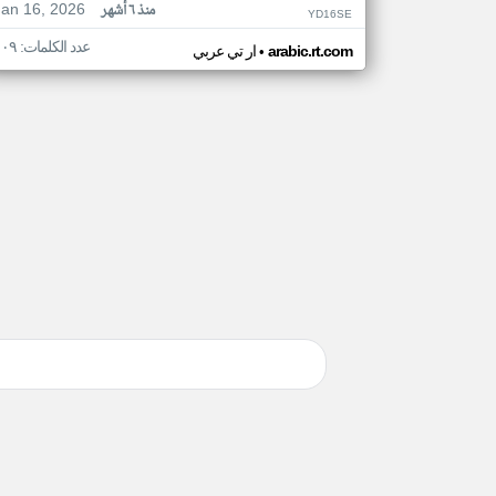
Jan 16, 2026
منذ ٦ أشهر
YD16SE
عدد الكلمات: ١٠٩
•
arabic.rt.com
ار تي عربي