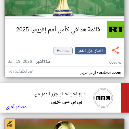
قائمة هدافي كأس أمم إفريقيا 2025
اخبار جزر القمر
Politics
Jan 19, 2026
منذ ٦ أشهر
QG60YL
عدد الكلمات: ١٤١
•
arabic.rt.com
ار تي عربي
تابع اخر اخبار جزر القمر من
بي بي سي عربي
مصادر أخرى