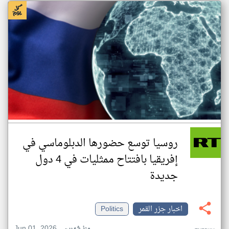
روسيا توسع حضورها الدبلوماسي في
إفريقيا بافتتاح ممثليات في 4 دول
جديدة
اخبار جزر القمر
Politics
Jun 01, 2026