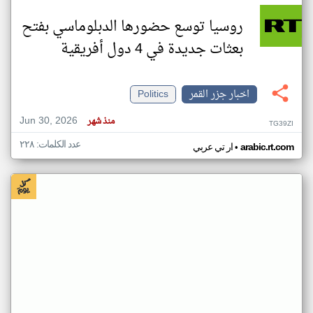
روسيا توسع حضورها الدبلوماسي بفتح
بعثات جديدة في 4 دول أفريقية
اخبار جزر القمر
Politics
Jun 30, 2026
منذ شهر
TG39ZI
عدد الكلمات: ٢٢٨
•
arabic.rt.com
ار تي عربي