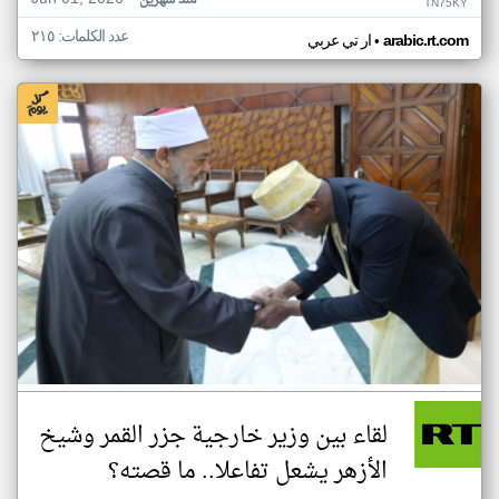
منذ شهرين
TN75KY
عدد الكلمات: ٢١٥
•
arabic.rt.com
ار تي عربي
لقاء بين وزير خارجية جزر القمر وشيخ
الأزهر يشعل تفاعلا.. ما قصته؟