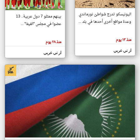
اليونيسكو تدرج شواطئ نورماندي
بينهم ممثلو 7 دول عربية.. 13
klyoum.com
وعدة مواقع أخرى أحدها في بلد ...
تغيير الدولة
عضوا في مجلس "الفيفا" ...
تعبر
مصادر الأخبار من جزر القمر
المقالات
الموجوده
اخبار جزر القمر على مدار الساعة
منذ ١٣ يوم
هنا عن
منذ ٢٨ يوم
وجهة
نظر
أهم اخبار جزر القمر العاجلة والمباشرة
ار تي عربي
كاتبيها.
ار تي عربي