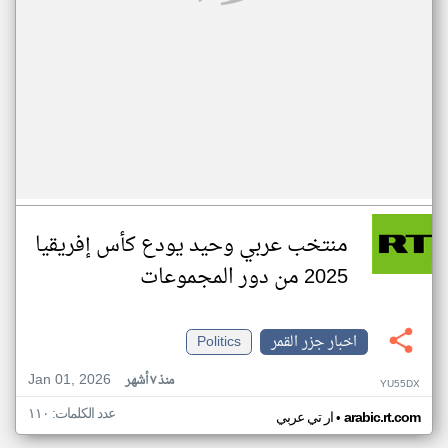
منتخب عربي وحيد يودع كأس إفريقيا
2025 من دور المجموعات
اخبار جزر القمر
Politics
Jan 01, 2026
منذ ٧ أشهر
YU55DX
عدد الكلمات: ١١٠
•
arabic.rt.com
ار تي عربي