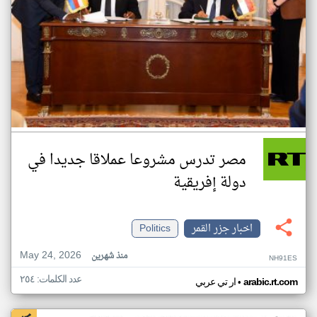
مصر تدرس مشروعا عملاقا جديدا في
دولة إفريقية
اخبار جزر القمر
Politics
May 24, 2026
منذ شهرين
NH91ES
عدد الكلمات: ٢٥٤
•
arabic.rt.com
ار تي عربي