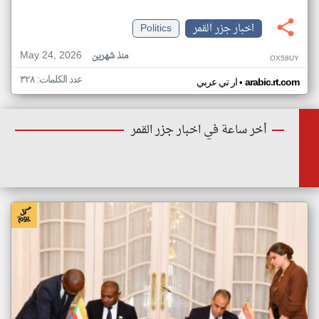
اخبار جزر القمر
Politics
May 24, 2026
منذ شهرين
OX58UY
عدد الكلمات: ٣٢٨
•
arabic.rt.com
ار تي عربي
أخر ساعة في اخبار جزر القمر