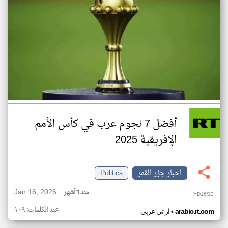
أفضل 7 نجوم عرب في كأس الأمم
الإفريقية 2025
اخبار جزر القمر
Politics
Jan 16, 2026
منذ ٦ أشهر
YD16SE
عدد الكلمات: ١٠٩
•
arabic.rt.com
ار تي عربي