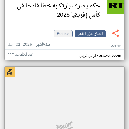
حكم يعترف بارتكابه خطأ فادحا في
كأس إفريقيا 2025
اخبار جزر القمر
Politics
Jan 01, 2026
منذ ٧ أشهر
PG03WV
عدد الكلمات: ٢٢٣
•
arabic.rt.com
ار تي عربي