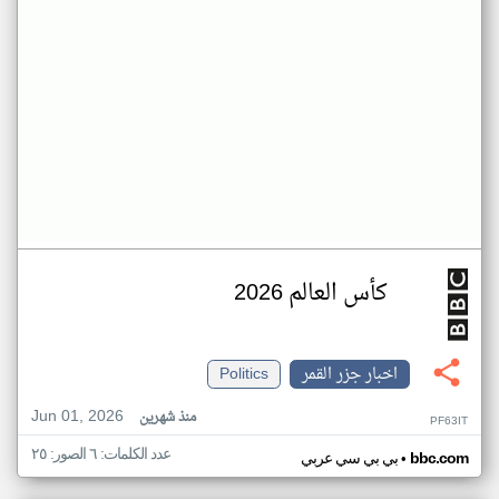
كأس العالم 2026
اخبار جزر القمر
Politics
Jun 01, 2026
منذ شهرين
PF63IT
عدد الكلمات: ٦ الصور: ٢٥
•
bbc.com
بي بي سي عربي