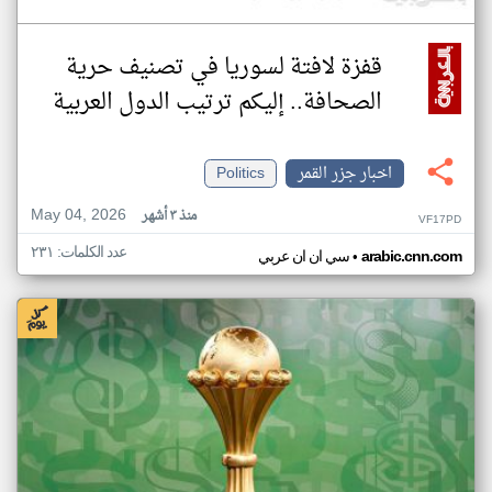
قفزة لافتة لسوريا في تصنيف حرية
الصحافة.. إليكم ترتيب الدول العربية
اخبار جزر القمر
Politics
May 04, 2026
منذ ٣ أشهر
VF17PD
عدد الكلمات: ٢٣١
•
arabic.cnn.com
سي ان ان عربي