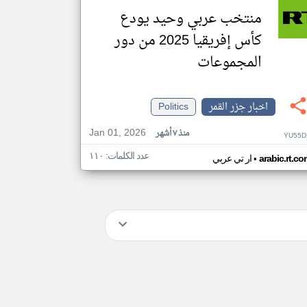
منتخب عربي وحيد يودع
كأس إفريقيا 2025 من دور
المجموعات
اخبار جزر القمر
Politics
Jan 01, 2026
منذ ٧ أشهر
YU55D
عدد الكلمات: ١١٠
•
arabic.rt.c
ار تي عربي