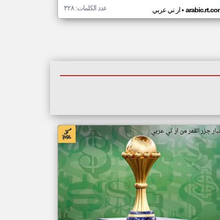
عدد الكلمات: ٣٢٨
•
arabic.rt.c
ار تي عربي
بار جزر القمر من ار تي عربي