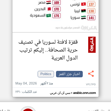
قفزة لافتة لسوريا في تصنيف
حرية الصحافة.. إليكم ترتيب
الدول العربية
اخبار جزر القمر
Politics
May 04, 2026
منذ ٣ أشهر
VF17PD
عدد الكلمات: ٢٣١
•
arabic.cnn.com
سي ان ان عربي