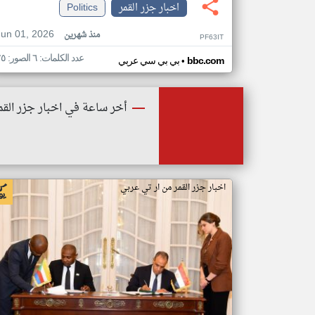
اخبار جزر القمر
Politics
Jun 01, 2026
منذ شهرين
PF63IT
عدد الكلمات: ٦ الصور: ٢٥
•
bbc.com
بي بي سي عربي
أخر ساعة في اخبار جزر القم
اخبار جزر القمر من ار تي عربي