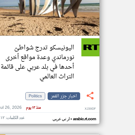
تعبر
المقالات
الموجوده
هنا عن
وجهة
اليونيسكو تدرج شواطئ
نظر
كاتبيها.
نورماندي وعدة مواقع أخرى
أحدها في بلد عربي على قائمة
التراث العالمي
اخبار جزر القمر
Politics
Jul 26, 2026
منذ ١٣ يوم
XJ39DF
عدد الكلمات: ٤١٢
•
arabic.rt.com
ار تي عربي