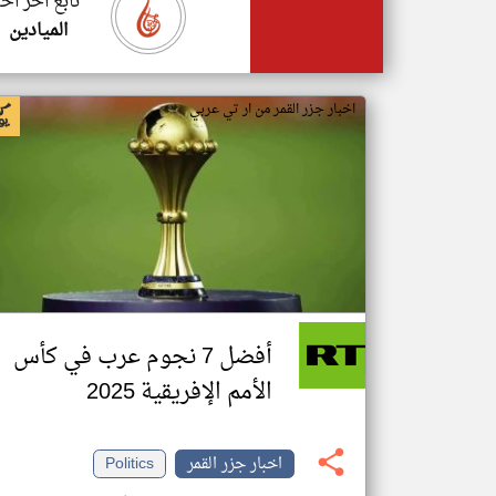
تابع اخر اخب
الميادين
اخبار جزر القمر من ار تي عربي
أفضل 7 نجوم عرب في كأس
الأمم الإفريقية 2025
اخبار جزر القمر
Politics