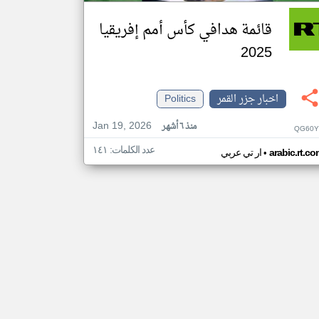
قائمة هدافي كأس أمم إفريقيا
2025
اخبار جزر القمر
Politics
Jan 19, 2026
منذ ٦ أشهر
QG60Y
عدد الكلمات: ١٤١
•
arabic.rt.c
ار تي عربي