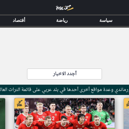
سياسة
رياضة
أقتصاد
أجدد الاخبار
ماندي وعدة مواقع أخرى أحدها في بلد عربي على قائمة التراث العال
اخبار جزر القمر من ار تي عربي
اخ