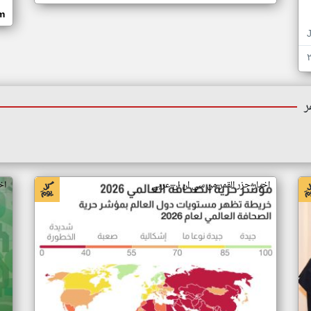
om
ر
اخبار جزر القمر من سي ان ان عربي
اخ