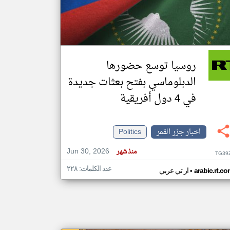
klyoum.com
تغيير الدولة
مصادر الأخبار من جزر القمر
روسيا توسع حضورها
اخبار جزر القمر على مدار الساعة
الدبلوماسي بفتح بعثات جديدة
أهم اخبار جزر القمر العاجلة والمباشرة
في 4 دول أفريقية
اخبار جزر القمر
Politics
Jun 30, 2026
منذ شهر
TG39
عدد الكلمات: ٢٢٨
•
arabic.rt.c
ار تي عربي