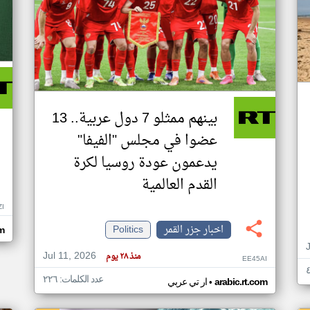
بينهم ممثلو 7 دول عربية.. 13
عضوا في مجلس "الفيفا"
يدعمون عودة روسيا لكرة
القدم العالمية
ZI
اخبار جزر القمر
Politics
om
Jul 11, 2026
منذ ٢٨ يوم
EE45AI
عدد الكلمات: ٢٢٦
•
arabic.rt.com
ار تي عربي