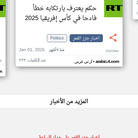
حكم يعترف بارتكابه خطأ
فادحا في كأس إفريقيا 2025
اخبار جزر القمر
Politics
Jan 01, 2026
منذ ٧ أشهر
PG03WV
عدد الكلمات: ٢٢٣
•
X
arabic.rt.com
ار تي عربي
om
المزيد من الأخبار
اخبار جزر القمر على مدار الساعة