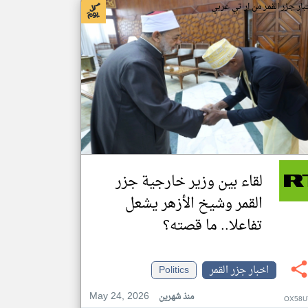
بار جزر القمر من ار تي عربي
لقاء بين وزير خارجية جزر
القمر وشيخ الأزهر يشعل
تفاعلا.. ما قصته؟
اخبار جزر القمر
Politics
May 24, 2026
منذ شهرين
OX58U