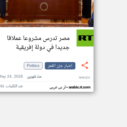
مصر تدرس مشروعا عملاقا
جديدا في دولة إفريقية
اخبار جزر القمر
Politics
May 24, 2026
منذ شهرين
NH91ES
عدد الكلمات: ٢٥٤
•
arabic.rt.com
ار تي عربي