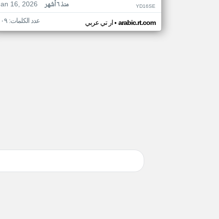
Jan 16, 2026
منذ ٦ أشهر
YD16SE
عدد الكلمات: ١٠٩
•
arabic.rt.com
ار تي عربي