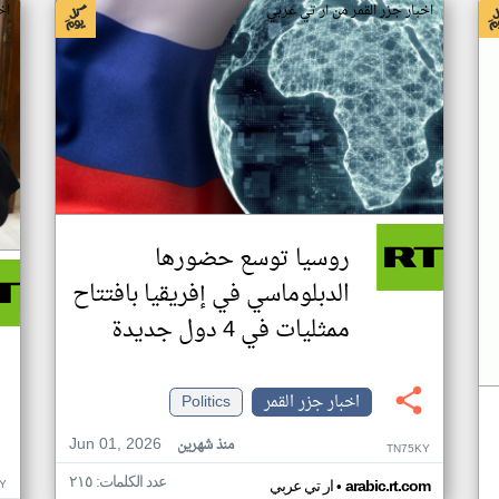
اخبار جزر القمر من ار تي عربي
اخ
روسيا توسع حضورها
الدبلوماسي في إفريقيا بافتتاح
ممثليات في 4 دول جديدة
اخبار جزر القمر
Politics
Jun 01, 2026
منذ شهرين
TN75KY
عدد الكلمات: ٢١٥
•
Y
arabic.rt.com
ار تي عربي