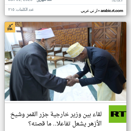
منذ شهرين
TN75KY
عدد الكلمات: ٢١٥
•
arabic.rt.com
ار تي عربي
لقاء بين وزير خارجية جزر القمر وشيخ
الأزهر يشعل تفاعلا.. ما قصته؟