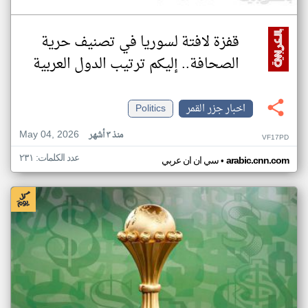
قفزة لافتة لسوريا في تصنيف حرية
الصحافة.. إليكم ترتيب الدول العربية
اخبار جزر القمر
Politics
May 04, 2026
منذ ٣ أشهر
VF17PD
عدد الكلمات: ٢٣١
•
arabic.cnn.com
سي ان ان عربي