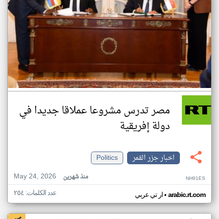
مصر تدرس مشروعا عملاقا جديدا في
دولة إفريقية
اخبار جزر القمر
Politics
May 24, 2026
منذ شهرين
NH91ES
عدد الكلمات: ٢٥٤
•
arabic.rt.com
ار تي عربي