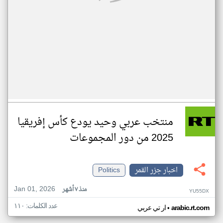
منتخب عربي وحيد يودع كأس إفريقيا
2025 من دور المجموعات
اخبار جزر القمر
Politics
Jan 01, 2026
منذ ٧ أشهر
YU55DX
عدد الكلمات: ١١٠
•
arabic.rt.com
ار تي عربي