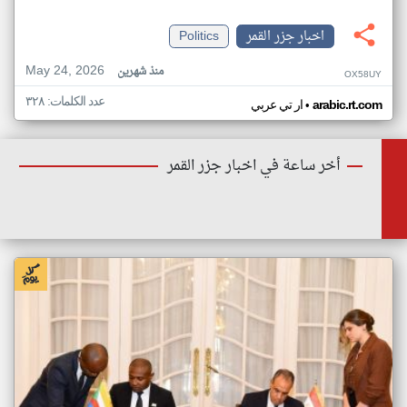
اخبار جزر القمر
Politics
May 24, 2026
منذ شهرين
OX58UY
عدد الكلمات: ٣٢٨
•
arabic.rt.com
ار تي عربي
أخر ساعة في اخبار جزر القمر