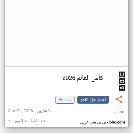
كأس العالم 2026
اخبار جزر القمر
Politics
Jun 01, 2026
منذ شهرين
PF63IT
عدد الكلمات: ٦ الصور: ٢٥
•
bbc.com
بي بي سي عربي