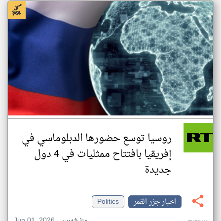
روسيا توسع حضورها الدبلوماسي في
إفريقيا بافتتاح ممثليات في 4 دول
جديدة
اخبار جزر القمر
Politics
Jun 01, 2026