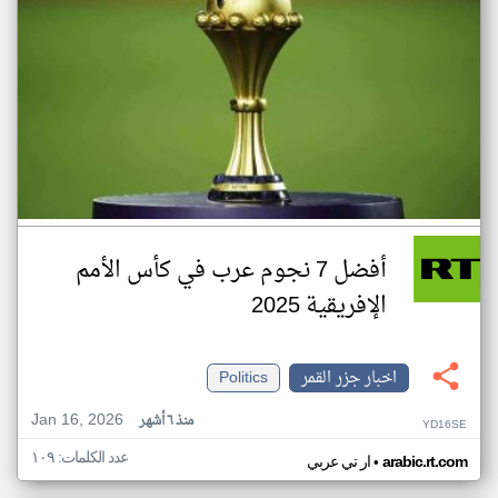
أفضل 7 نجوم عرب في كأس الأمم
الإفريقية 2025
اخبار جزر القمر
Politics
Jan 16, 2026
منذ ٦ أشهر
YD16SE
عدد الكلمات: ١٠٩
•
arabic.rt.com
ار تي عربي