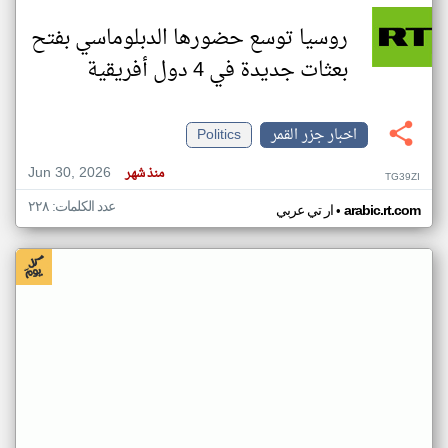
روسيا توسع حضورها الدبلوماسي بفتح
بعثات جديدة في 4 دول أفريقية
اخبار جزر القمر
Politics
Jun 30, 2026
منذ شهر
TG39ZI
عدد الكلمات: ٢٢٨
•
arabic.rt.com
ار تي عربي