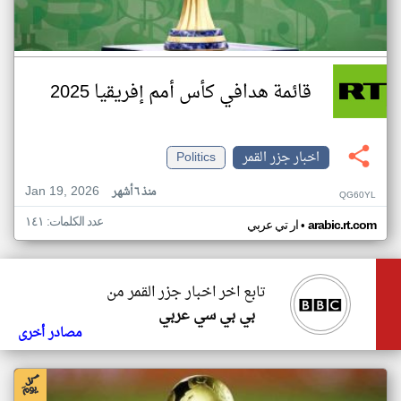
قائمة هدافي كأس أمم إفريقيا 2025
اخبار جزر القمر
Politics
Jan 19, 2026
منذ ٦ أشهر
QG60YL
عدد الكلمات: ١٤١
•
arabic.rt.com
ار تي عربي
تابع اخر اخبار جزر القمر من
بي بي سي عربي
مصادر أخرى