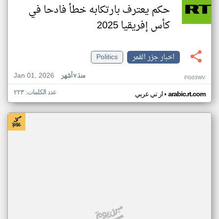
حكم يعترف بارتكابه خطأ فادحا في
كأس إفريقيا 2025
اخبار جزر القمر
Politics
Jan 01, 2026
منذ ٧ أشهر
PG03WV
عدد الكلمات: ٢٢٣
•
arabic.rt.com
ار تي عربي