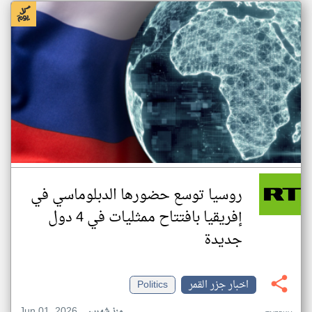
روسيا توسع حضورها الدبلوماسي في
إفريقيا بافتتاح ممثليات في 4 دول
جديدة
اخبار جزر القمر
Politics
Jun 01, 2026