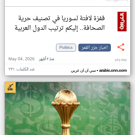
قفزة لافتة لسوريا في تصنيف حرية
الصحافة.. إليكم ترتيب الدول العربية
اخبار جزر القمر
Politics
May 04, 2026
منذ ٣ أشهر
VF17PD
عدد الكلمات: ٢٣١
•
arabic.cnn.com
سي ان ان عربي