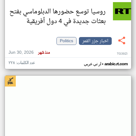
روسيا توسع حضورها الدبلوماسي بفتح
بعثات جديدة في 4 دول أفريقية
اخبار جزر القمر
Politics
Jun 30, 2026
منذ شهر
TG39ZI
عدد الكلمات: ٢٢٨
•
arabic.rt.com
ار تي عربي