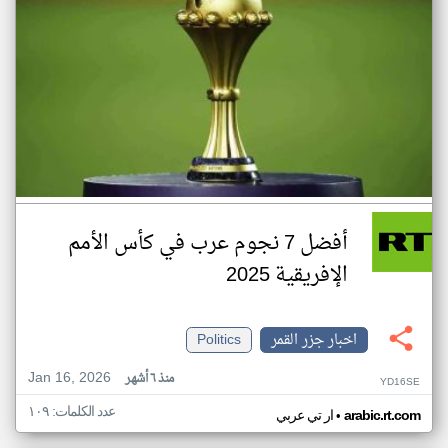
أفضل 7 نجوم عرب في كأس الأمم
الإفريقية 2025
اخبار جزر القمر
Politics
Jan 16, 2026
منذ ٦ أشهر
YD16SE
عدد الكلمات: ١٠٩
•
arabic.rt.com
ار تي عربي