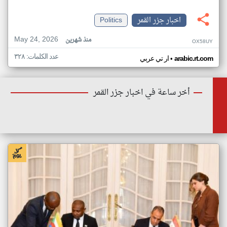
اخبار جزر القمر
Politics
May 24, 2026
منذ شهرين
OX58UY
عدد الكلمات: ٣٢٨
•
arabic.rt.com
ار تي عربي
أخر ساعة في اخبار جزر القمر