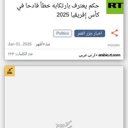
حكم يعترف بارتكابه خطأ فادحا في
كأس إفريقيا 2025
اخبار جزر القمر
Politics
Jan 01, 2026
منذ ٧ أشهر
PG03WV
عدد الكلمات: ٢٢٣
•
arabic.rt.com
ار تي عربي