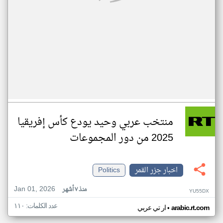
منتخب عربي وحيد يودع كأس إفريقيا
2025 من دور المجموعات
اخبار جزر القمر
Politics
Jan 01, 2026
منذ ٧ أشهر
YU55DX
عدد الكلمات: ١١٠
•
arabic.rt.com
ار تي عربي