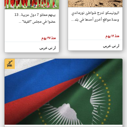
اليونيسكو تدرج شواطئ نورماندي
بينهم ممثلو 7 دول عربية.. 13
klyoum.com
وعدة مواقع أخرى أحدها في بلد ...
تغيير الدولة
عضوا في مجلس "الفيفا" ...
تعبر
مصادر الأخبار من جزر القمر
المقالات
الموجوده
اخبار جزر القمر على مدار الساعة
منذ ١٢ يوم
هنا عن
منذ ٢٧ يوم
وجهة
نظر
أهم اخبار جزر القمر العاجلة والمباشرة
ار تي عربي
كاتبيها.
ار تي عربي