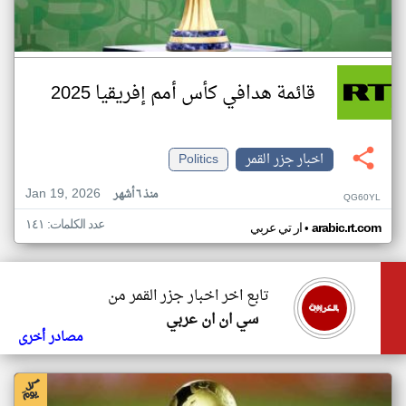
قائمة هدافي كأس أمم إفريقيا 2025
اخبار جزر القمر
Politics
Jan 19, 2026
منذ ٦ أشهر
QG60YL
عدد الكلمات: ١٤١
•
arabic.rt.com
ار تي عربي
تابع اخر اخبار جزر القمر من
سي ان ان عربي
مصادر أخرى