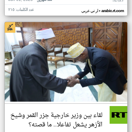
منذ شهرين
TN75KY
عدد الكلمات: ٢١٥
•
arabic.rt.com
ار تي عربي
لقاء بين وزير خارجية جزر القمر وشيخ
الأزهر يشعل تفاعلا.. ما قصته؟