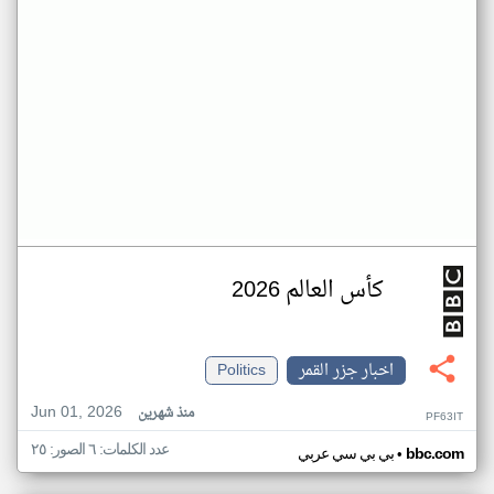
كأس العالم 2026
اخبار جزر القمر
Politics
Jun 01, 2026
منذ شهرين
PF63IT
عدد الكلمات: ٦ الصور: ٢٥
•
bbc.com
بي بي سي عربي