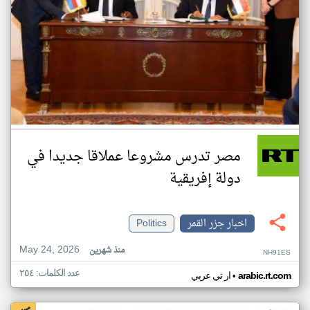
مصر تدرس مشروعا عملاقا جديدا في
دولة إفريقية
اخبار جزر القمر
Politics
May 24, 2026
منذ شهرين
NH91ES
عدد الكلمات: ٢٥٤
•
arabic.rt.com
ار تي عربي