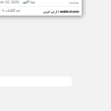
Jan 16, 2026
منذ ٦ أشهر
YD16SE
عدد الكلمات: ١٠٩
•
arabic.rt.com
ار تي عربي