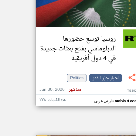
klyoum.com
تغيير الدولة
مصادر الأخبار من جزر القمر
روسيا توسع حضورها
اخبار جزر القمر على مدار الساعة
الدبلوماسي بفتح بعثات جديدة
أهم اخبار جزر القمر العاجلة والمباشرة
في 4 دول أفريقية
اخبار جزر القمر
Politics
Jun 30, 2026
منذ شهر
TG39
عدد الكلمات: ٢٢٨
•
arabic.rt.c
ار تي عربي