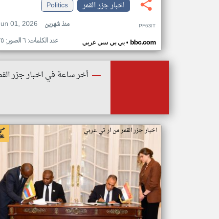
اخبار جزر القمر
Politics
Jun 01, 2026
منذ شهرين
PF63IT
عدد الكلمات: ٦ الصور: ٢٥
•
bbc.com
بي بي سي عربي
أخر ساعة في اخبار جزر القم
اخبار جزر القمر من ار تي عربي