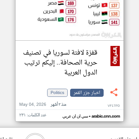
قفزة لافتة لسوريا في تصنيف
حرية الصحافة.. إليكم ترتيب
الدول العربية
اخبار جزر القمر
Politics
May 04, 2026
منذ ٣ أشهر
VF17PD
عدد الكلمات: ٢٣١
•
arabic.cnn.com
سي ان ان عربي