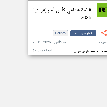
قائمة هدافي كأس أمم إفريقيا
2025
اخبار جزر القمر
Politics
Jan 19, 2026
منذ ٦ أشهر
QG60Y
عدد الكلمات: ١٤١
•
arabic.rt.c
ار تي عربي