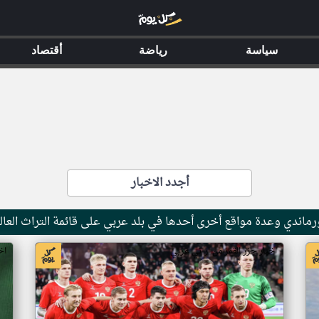
سياسة
رياضة
أقتصاد
أجدد الاخبار
ماندي وعدة مواقع أخرى أحدها في بلد عربي على قائمة التراث العال
اخبار جزر القمر من ار تي عربي
اخ