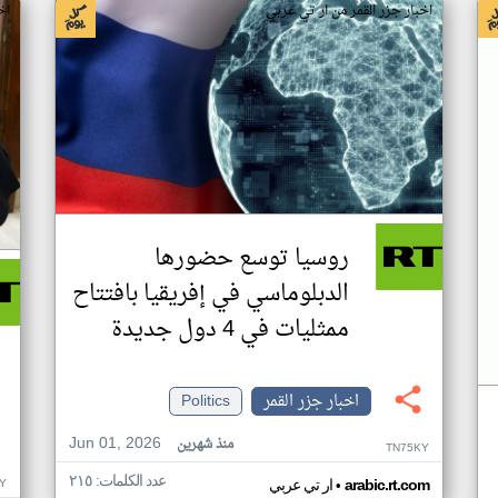
اخبار جزر القمر من ار تي عربي
اخ
روسيا توسع حضورها
الدبلوماسي في إفريقيا بافتتاح
ممثليات في 4 دول جديدة
اخبار جزر القمر
Politics
Jun 01, 2026
منذ شهرين
TN75KY
عدد الكلمات: ٢١٥
•
Y
arabic.rt.com
ار تي عربي