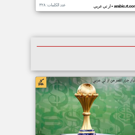
عدد الكلمات: ٣٢٨
•
arabic.rt.c
ار تي عربي
بار جزر القمر من ار تي عربي