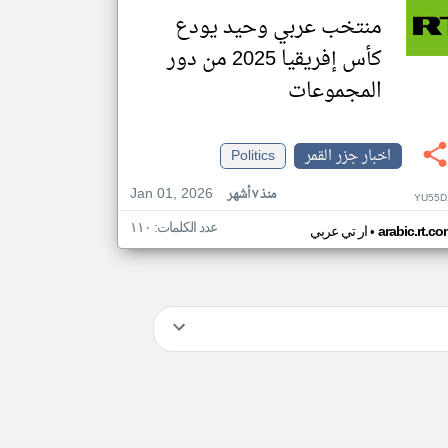
منتخب عربي وحيد يودع
كأس إفريقيا 2025 من دور
المجموعات
اخبار جزر القمر
Politics
Jan 01, 2026
منذ ٧ أشهر
YU55D
عدد الكلمات: ١١٠
•
arabic.rt.c
ار تي عربي