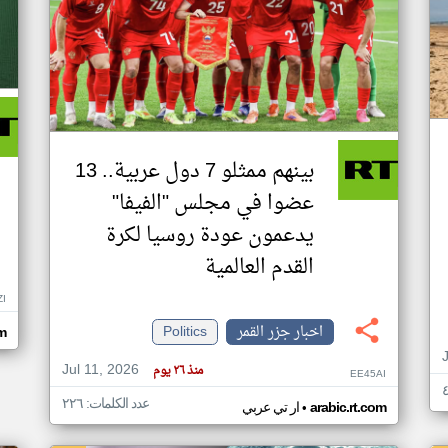
بينهم ممثلو 7 دول عربية.. 13
عضوا في مجلس "الفيفا"
يدعمون عودة روسيا لكرة
القدم العالمية
ZI
اخبار جزر القمر
Politics
om
Jul 11, 2026
منذ ٢٦ يوم
EE45AI
عدد الكلمات: ٢٢٦
•
arabic.rt.com
ار تي عربي