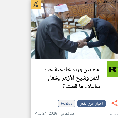
بار جزر القمر من ار تي عربي
لقاء بين وزير خارجية جزر
القمر وشيخ الأزهر يشعل
تفاعلا.. ما قصته؟
اخبار جزر القمر
Politics
May 24, 2026
منذ شهرين
OX58U