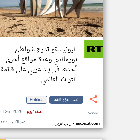
تعبر
المقالات
الموجوده
هنا عن
وجهة
اليونيسكو تدرج شواطئ
نظر
كاتبيها.
نورماندي وعدة مواقع أخرى
أحدها في بلد عربي على قائمة
التراث العالمي
اخبار جزر القمر
Politics
Jul 26, 2026
منذ ١١ يوم
XJ39DF
عدد الكلمات: ٤١٢
•
arabic.rt.com
ار تي عربي