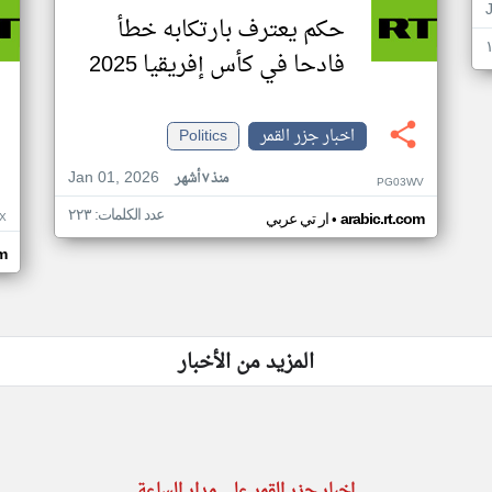
حكم يعترف بارتكابه خطأ
فادحا في كأس إفريقيا 2025
اخبار جزر القمر
Politics
Jan 01, 2026
منذ ٧ أشهر
PG03WV
عدد الكلمات: ٢٢٣
•
X
arabic.rt.com
ار تي عربي
om
المزيد من الأخبار
اخبار جزر القمر على مدار الساعة