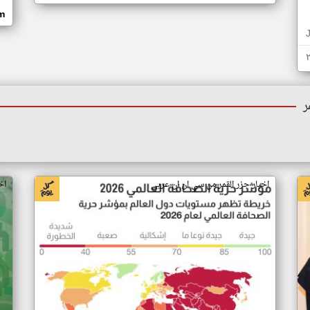
om
ر
اخبار جزر القمر من سي ان ان عربي
اخ