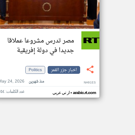
مصر تدرس مشروعا عملاقا
جديدا في دولة إفريقية
اخبار جزر القمر
Politics
May 24, 2026
منذ شهرين
NH91ES
عدد الكلمات: ٢٥٤
•
arabic.rt.com
ار تي عربي