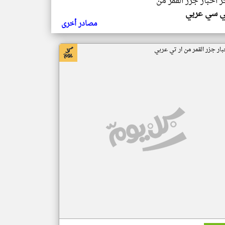
ر اخبار جزر القمر من
ي سي عربي
مصادر أخرى
بار جزر القمر من ار تي عربي