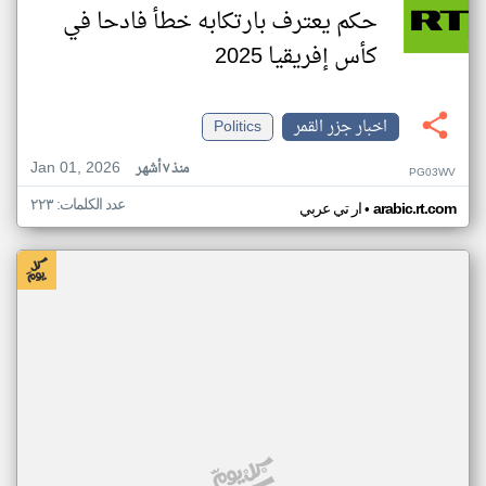
حكم يعترف بارتكابه خطأ فادحا في
كأس إفريقيا 2025
اخبار جزر القمر
Politics
Jan 01, 2026
منذ ٧ أشهر
PG03WV
عدد الكلمات: ٢٢٣
•
arabic.rt.com
ار تي عربي