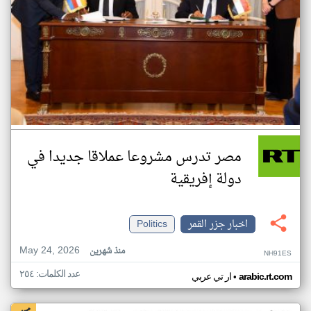
مصر تدرس مشروعا عملاقا جديدا في
دولة إفريقية
اخبار جزر القمر
Politics
May 24, 2026
منذ شهرين
NH91ES
عدد الكلمات: ٢٥٤
•
arabic.rt.com
ار تي عربي