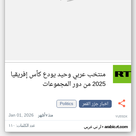
منتخب عربي وحيد يودع كأس إفريقيا
2025 من دور المجموعات
اخبار جزر القمر
Politics
Jan 01, 2026
منذ ٧ أشهر
YU55DX
عدد الكلمات: ١١٠
•
arabic.rt.com
ار تي عربي