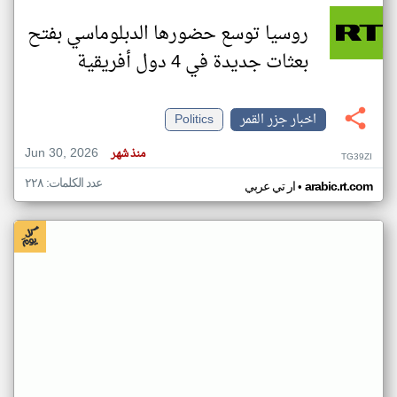
روسيا توسع حضورها الدبلوماسي بفتح
بعثات جديدة في 4 دول أفريقية
اخبار جزر القمر
Politics
Jun 30, 2026
منذ شهر
TG39ZI
عدد الكلمات: ٢٢٨
•
arabic.rt.com
ار تي عربي