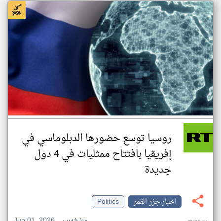
روسيا توسع حضورها الدبلوماسي في
إفريقيا بافتتاح ممثليات في 4 دول
جديدة
اخبار جزر القمر
Politics
Jun 01, 2026