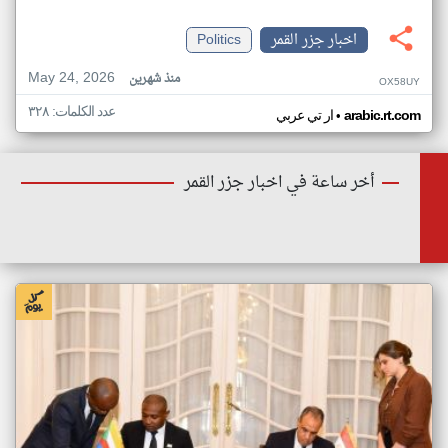
اخبار جزر القمر
Politics
May 24, 2026
منذ شهرين
OX58UY
عدد الكلمات: ٣٢٨
•
arabic.rt.com
ار تي عربي
أخر ساعة في اخبار جزر القمر