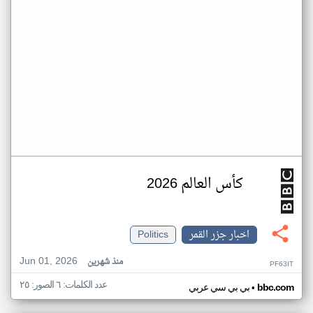
كأس العالم 2026
اخبار جزر القمر
Politics
Jun 01, 2026
منذ شهرين
PF63IT
عدد الكلمات: ٦ الصور: ٢٥
•
bbc.com
بي بي سي عربي