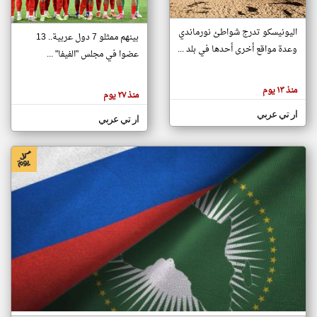
اليونيسكو تدرج شواطئ نورماندي
بينهم ممثلو 7 دول عربية.. 13
klyoum.com
وعدة مواقع أخرى أحدها في بلد ...
تغيير الدولة
عضوا في مجلس "الفيفا" ...
تعبر
مصادر الأخبار من جزر القمر
المقالات
الموجوده
اخبار جزر القمر على مدار الساعة
منذ ١٣ يوم
هنا عن
منذ ٢٧ يوم
وجهة
نظر
أهم اخبار جزر القمر العاجلة والمباشرة
ار تي عربي
كاتبيها.
ار تي عربي