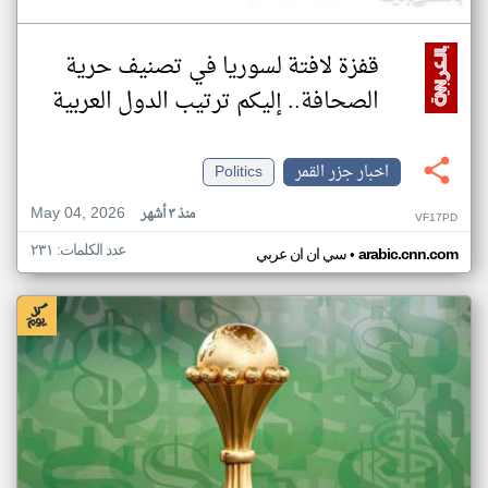
قفزة لافتة لسوريا في تصنيف حرية
الصحافة.. إليكم ترتيب الدول العربية
اخبار جزر القمر
Politics
May 04, 2026
منذ ٣ أشهر
VF17PD
عدد الكلمات: ٢٣١
•
arabic.cnn.com
سي ان ان عربي