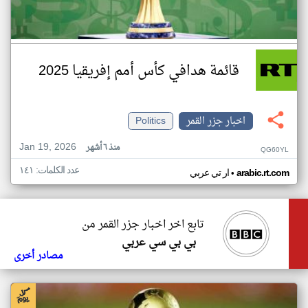
قائمة هدافي كأس أمم إفريقيا 2025
اخبار جزر القمر
Politics
Jan 19, 2026
منذ ٦ أشهر
QG60YL
عدد الكلمات: ١٤١
•
arabic.rt.com
ار تي عربي
تابع اخر اخبار جزر القمر من
بي بي سي عربي
مصادر أخرى