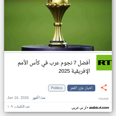
أفضل 7 نجوم عرب في كأس الأمم
الإفريقية 2025
اخبار جزر القمر
Politics
Jan 16, 2026
منذ ٦ أشهر
YD16SE
عدد الكلمات: ١٠٩
•
arabic.rt.com
ار تي عربي