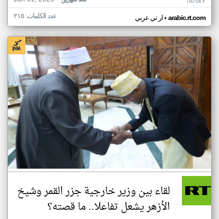
منذ شهرين
TN75KY
عدد الكلمات: ٢١٥
•
arabic.rt.com
ار تي عربي
لقاء بين وزير خارجية جزر القمر وشيخ
الأزهر يشعل تفاعلا.. ما قصته؟