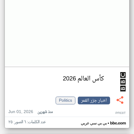
كأس العالم 2026
اخبار جزر القمر
Politics
Jun 01, 2026
منذ شهرين
PF63IT
عدد الكلمات: ٦ الصور: ٢٥
•
bbc.com
بي بي سي عربي