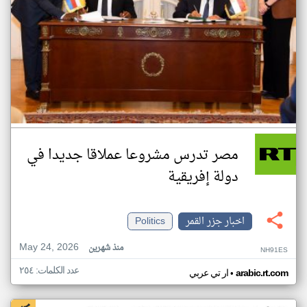
مصر تدرس مشروعا عملاقا جديدا في
دولة إفريقية
اخبار جزر القمر
Politics
May 24, 2026
منذ شهرين
NH91ES
عدد الكلمات: ٢٥٤
•
arabic.rt.com
ار تي عربي