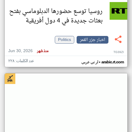
روسيا توسع حضورها الدبلوماسي بفتح
بعثات جديدة في 4 دول أفريقية
اخبار جزر القمر
Politics
Jun 30, 2026
منذ شهر
TG39ZI
عدد الكلمات: ٢٢٨
•
arabic.rt.com
ار تي عربي