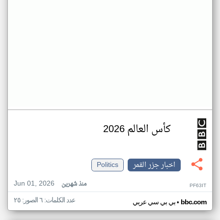
كأس العالم 2026
اخبار جزر القمر
Politics
Jun 01, 2026
منذ شهرين
PF63IT
عدد الكلمات: ٦ الصور: ٢٥
•
bbc.com
بي بي سي عربي