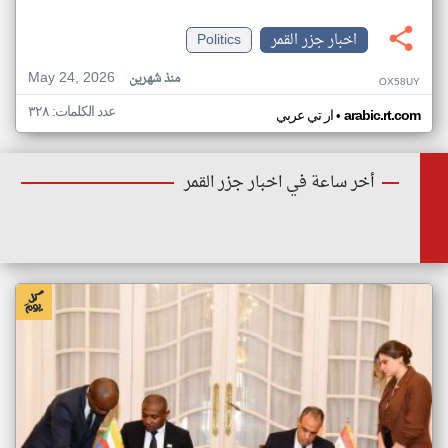
اخبار جزر القمر
Politics
May 24, 2026
منذ شهرين
OX58UY
عدد الكلمات: ٣٢٨
•
arabic.rt.com
ار تي عربي
أخر ساعة في اخبار جزر القمر