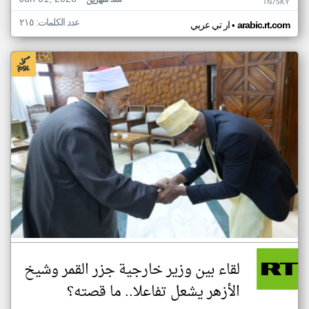
منذ شهرين
TN75KY
عدد الكلمات: ٢١٥
•
arabic.rt.com
ار تي عربي
لقاء بين وزير خارجية جزر القمر وشيخ
الأزهر يشعل تفاعلا.. ما قصته؟