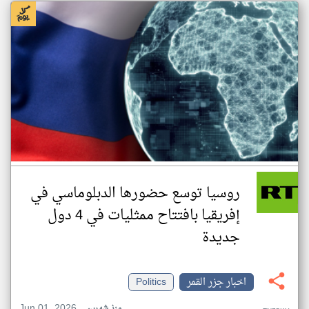
روسيا توسع حضورها الدبلوماسي في
إفريقيا بافتتاح ممثليات في 4 دول
جديدة
اخبار جزر القمر
Politics
Jun 01, 2026