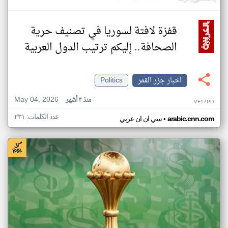
قفزة لافتة لسوريا في تصنيف حرية
الصحافة.. إليكم ترتيب الدول العربية
اخبار جزر القمر
Politics
May 04, 2026
منذ ٣ أشهر
VF17PD
عدد الكلمات: ٢٣١
•
arabic.cnn.com
سي ان ان عربي