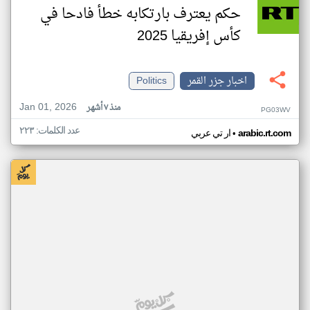
حكم يعترف بارتكابه خطأ فادحا في
كأس إفريقيا 2025
اخبار جزر القمر
Politics
Jan 01, 2026
منذ ٧ أشهر
PG03WV
عدد الكلمات: ٢٢٣
•
arabic.rt.com
ار تي عربي