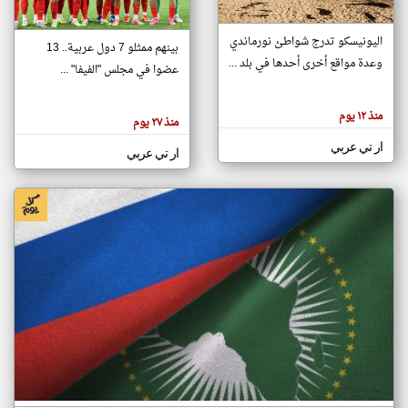
اليونيسكو تدرج شواطئ نورماندي
بينهم ممثلو 7 دول عربية.. 13
klyoum.com
وعدة مواقع أخرى أحدها في بلد ...
تغيير الدولة
عضوا في مجلس "الفيفا" ...
تعبر
مصادر الأخبار من جزر القمر
المقالات
الموجوده
اخبار جزر القمر على مدار الساعة
منذ ١٢ يوم
هنا عن
منذ ٢٧ يوم
وجهة
نظر
أهم اخبار جزر القمر العاجلة والمباشرة
ار تي عربي
كاتبيها.
ار تي عربي