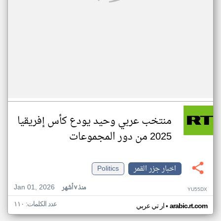
منتخب عربي وحيد يودع كأس إفريقيا
2025 من دور المجموعات
اخبار جزر القمر
Politics
Jan 01, 2026
منذ ٧ أشهر
YU55DX
عدد الكلمات: ١١٠
•
arabic.rt.com
ار تي عربي