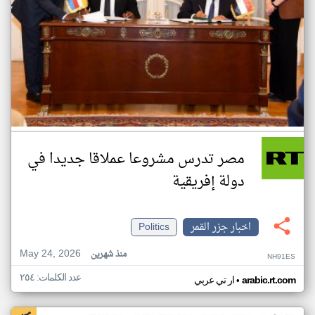
مصر تدرس مشروعا عملاقا جديدا في
دولة إفريقية
اخبار جزر القمر
Politics
May 24, 2026
منذ شهرين
NH91ES
عدد الكلمات: ٢٥٤
•
arabic.rt.com
ار تي عربي