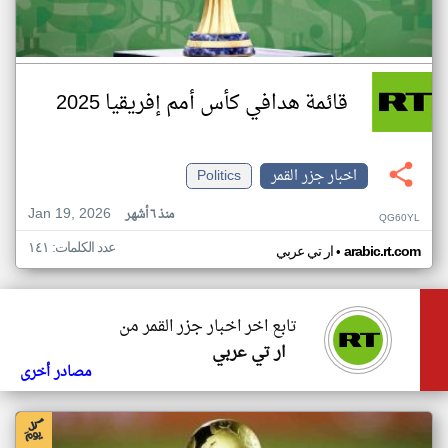
قائمة هدافي كأس أمم إفريقيا 2025
اخبار جزر القمر
Politics
Jan 19, 2026
منذ ٦ أشهر
QG60YL
عدد الكلمات: ١٤١
•
arabic.rt.com
ار تي عربي
تابع اخر اخبار جزر القمر من
ار تي عربي
مصادر أخرى