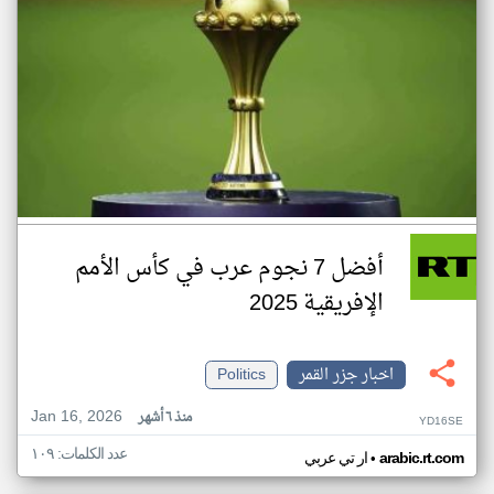
أفضل 7 نجوم عرب في كأس الأمم
الإفريقية 2025
اخبار جزر القمر
Politics
Jan 16, 2026
منذ ٦ أشهر
YD16SE
عدد الكلمات: ١٠٩
•
arabic.rt.com
ار تي عربي