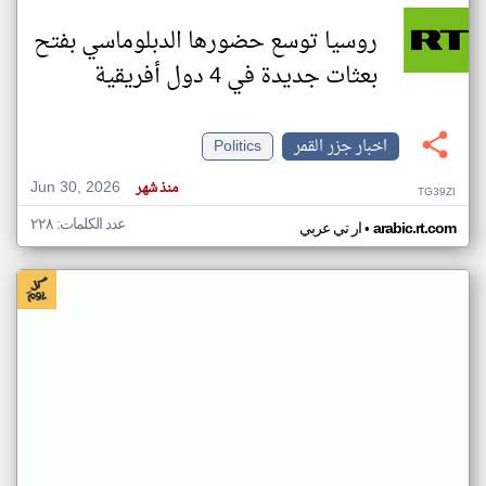
روسيا توسع حضورها الدبلوماسي بفتح
بعثات جديدة في 4 دول أفريقية
اخبار جزر القمر
Politics
Jun 30, 2026
منذ شهر
TG39ZI
عدد الكلمات: ٢٢٨
•
arabic.rt.com
ار تي عربي