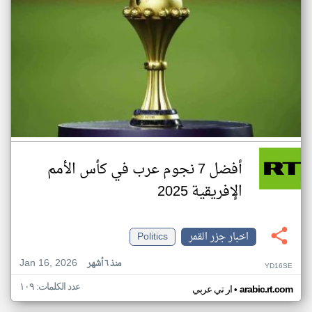
أفضل 7 نجوم عرب في كأس الأمم
الإفريقية 2025
اخبار جزر القمر
Politics
Jan 16, 2026
منذ ٦ أشهر
YD16SE
عدد الكلمات: ١٠٩
•
arabic.rt.com
ار تي عربي