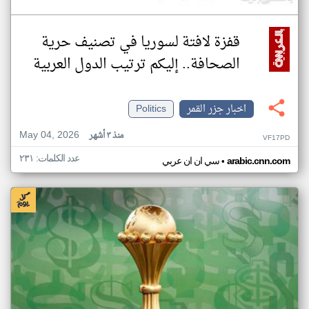
قفزة لافتة لسوريا في تصنيف حرية
الصحافة.. إليكم ترتيب الدول العربية
اخبار جزر القمر
Politics
May 04, 2026
منذ ٣ أشهر
VF17PD
عدد الكلمات: ٢٣١
•
arabic.cnn.com
سي ان ان عربي