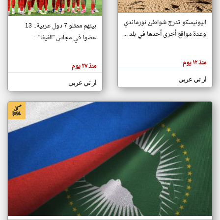
اليونيسكو تدرج شواطئ نورماندي
بينهم ممثلو 7 دول عربية.. 13
klyoum.com
وعدة مواقع أخرى أحدها في بلد ...
تغيير الدولة
عضوا في مجلس "الفيفا" ...
تعبر
مصادر الأخبار من جزر القمر
المقالات
الموجوده
اخبار جزر القمر على مدار الساعة
منذ ١٢ يوم
هنا عن
منذ ٢٧ يوم
وجهة
نظر
أهم اخبار جزر القمر العاجلة والمباشرة
ار تي عربي
كاتبيها.
ار تي عربي