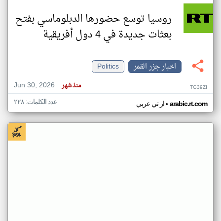
روسيا توسع حضورها الدبلوماسي بفتح
بعثات جديدة في 4 دول أفريقية
اخبار جزر القمر
Politics
Jun 30, 2026
منذ شهر
TG39ZI
عدد الكلمات: ٢٢٨
•
arabic.rt.com
ار تي عربي