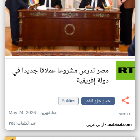
مصر تدرس مشروعا عملاقا جديدا في
دولة إفريقية
اخبار جزر القمر
Politics
May 24, 2026
منذ شهرين
NH91ES
عدد الكلمات: ٢٥٤
•
arabic.rt.com
ار تي عربي