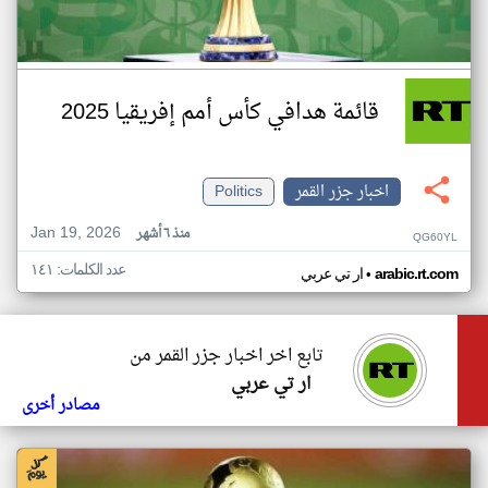
قائمة هدافي كأس أمم إفريقيا 2025
اخبار جزر القمر
Politics
Jan 19, 2026
منذ ٦ أشهر
QG60YL
عدد الكلمات: ١٤١
•
arabic.rt.com
ار تي عربي
تابع اخر اخبار جزر القمر من
ار تي عربي
مصادر أخرى