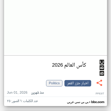
كأس العالم 2026
اخبار جزر القمر
Politics
Jun 01, 2026
منذ شهرين
PF63IT
عدد الكلمات: ٦ الصور: ٢٥
•
bbc.com
بي بي سي عربي