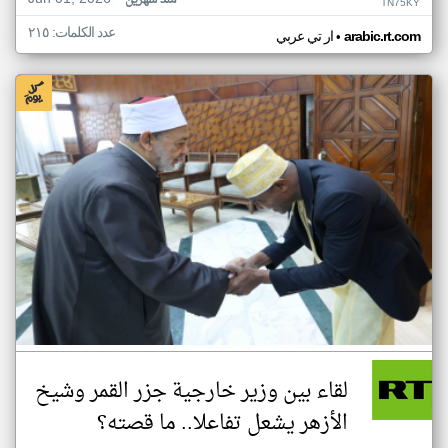
منذ شهرين
TN75KY
عدد الكلمات: ٢١٥
•
arabic.rt.com
ار تي عربي
لقاء بين وزير خارجية جزر القمر وشيخ
الأزهر يشعل تفاعلا.. ما قصته؟