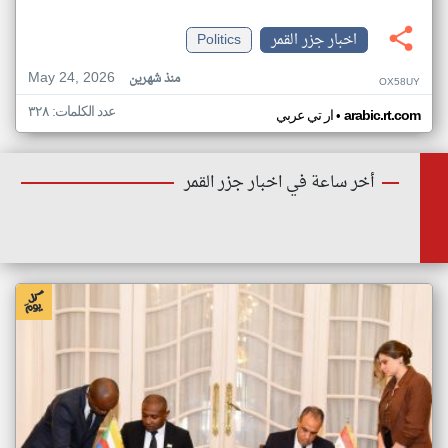
اخبار جزر القمر
Politics
May 24, 2026
منذ شهرين
OX58UY
عدد الكلمات: ٣٢٨
•
arabic.rt.com
ار تي عربي
أخر ساعة في اخبار جزر القمر