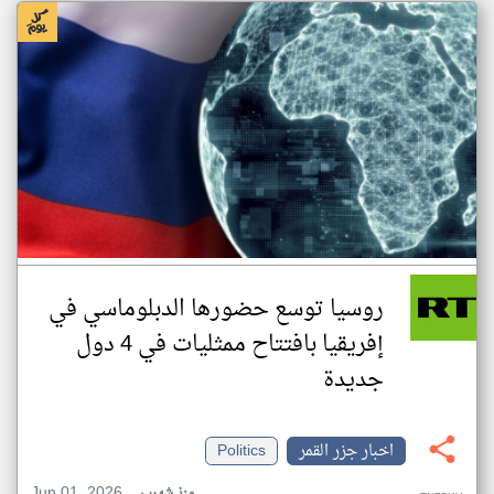
روسيا توسع حضورها الدبلوماسي في
إفريقيا بافتتاح ممثليات في 4 دول
جديدة
اخبار جزر القمر
Politics
Jun 01, 2026