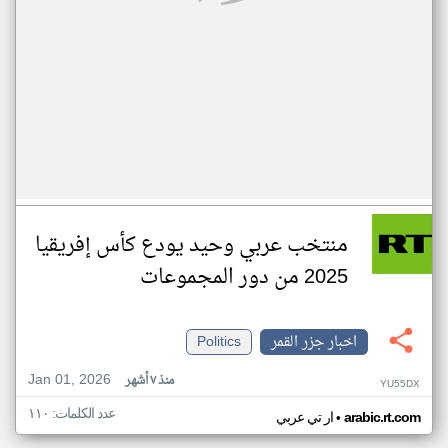
منتخب عربي وحيد يودع كأس إفريقيا
2025 من دور المجموعات
اخبار جزر القمر
Politics
Jan 01, 2026
منذ ٧ أشهر
YU55DX
عدد الكلمات: ١١٠
•
arabic.rt.com
ار تي عربي