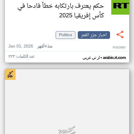
حكم يعترف بارتكابه خطأ فادحا في
كأس إفريقيا 2025
اخبار جزر القمر
Politics
Jan 01, 2026
منذ ٧ أشهر
PG03WV
عدد الكلمات: ٢٢٣
•
arabic.rt.com
ار تي عربي