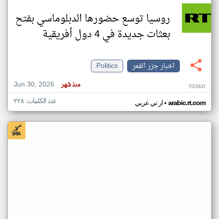
روسيا توسع حضورها الدبلوماسي بفتح
بعثات جديدة في 4 دول أفريقية
اخبار جزر القمر
Politics
Jun 30, 2026
منذ شهر
TG39ZI
عدد الكلمات: ٢٢٨
•
arabic.rt.com
ار تي عربي