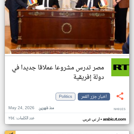
مصر تدرس مشروعا عملاقا جديدا في
دولة إفريقية
اخبار جزر القمر
Politics
May 24, 2026
منذ شهرين
NH91ES
عدد الكلمات: ٢٥٤
•
arabic.rt.com
ار تي عربي