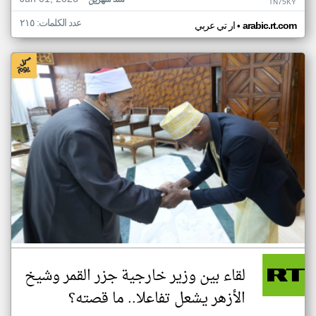
منذ شهرين
TN75KY
عدد الكلمات: ٢١٥
•
arabic.rt.com
ار تي عربي
لقاء بين وزير خارجية جزر القمر وشيخ
الأزهر يشعل تفاعلا.. ما قصته؟