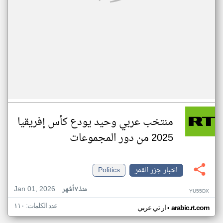
منتخب عربي وحيد يودع كأس إفريقيا
2025 من دور المجموعات
اخبار جزر القمر
Politics
Jan 01, 2026
منذ ٧ أشهر
YU55DX
عدد الكلمات: ١١٠
•
arabic.rt.com
ار تي عربي