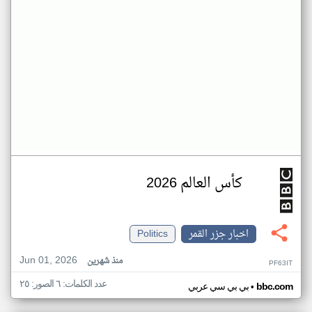
كأس العالم 2026
اخبار جزر القمر
Politics
Jun 01, 2026
منذ شهرين
PF63IT
عدد الكلمات: ٦ الصور: ٢٥
•
bbc.com
بي بي سي عربي