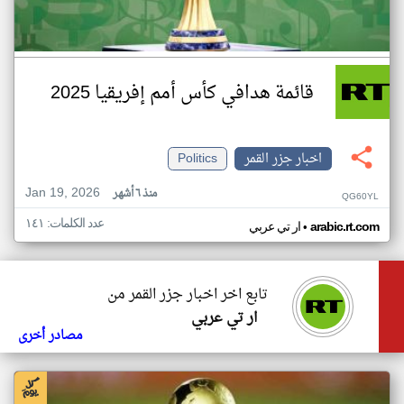
قائمة هدافي كأس أمم إفريقيا 2025
اخبار جزر القمر
Politics
Jan 19, 2026
منذ ٦ أشهر
QG60YL
عدد الكلمات: ١٤١
•
arabic.rt.com
ار تي عربي
تابع اخر اخبار جزر القمر من
ار تي عربي
مصادر أخرى