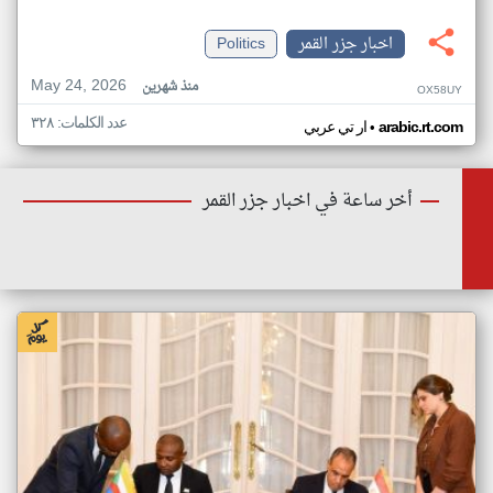
اخبار جزر القمر
Politics
May 24, 2026
منذ شهرين
OX58UY
عدد الكلمات: ٣٢٨
•
arabic.rt.com
ار تي عربي
أخر ساعة في اخبار جزر القمر