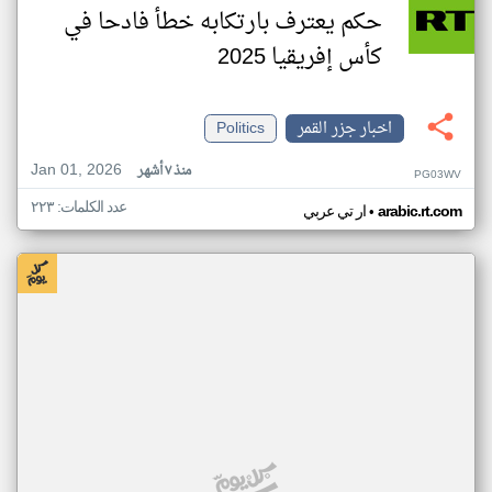
حكم يعترف بارتكابه خطأ فادحا في
كأس إفريقيا 2025
اخبار جزر القمر
Politics
Jan 01, 2026
منذ ٧ أشهر
PG03WV
عدد الكلمات: ٢٢٣
•
arabic.rt.com
ار تي عربي