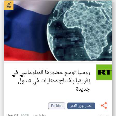
روسيا توسع حضورها الدبلوماسي في
إفريقيا بافتتاح ممثليات في 4 دول
جديدة
اخبار جزر القمر
Politics
Jun 01, 2026