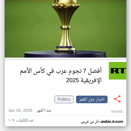
أفضل 7 نجوم عرب في كأس الأمم
الإفريقية 2025
اخبار جزر القمر
Politics
Jan 16, 2026
منذ ٦ أشهر
YD16SE
عدد الكلمات: ١٠٩
•
arabic.rt.com
ار تي عربي