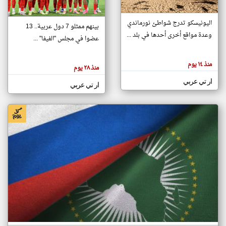
اليونيسكو تدرج شواطئ نورماندي
بينهم ممثلو 7 دول عربية.. 13
klyoum.com
وعدة مواقع أخرى أحدها في بلد ...
تغيير الدولة
عضوا في مجلس "الفيفا" ...
تعبر
مصادر الأخبار من جزر القمر
المقالات
الموجوده
اخبار جزر القمر على مدار الساعة
منذ ١٤ يوم
هنا عن
منذ ٢٨ يوم
وجهة
نظر
أهم اخبار جزر القمر العاجلة والمباشرة
ار تي عربي
كاتبيها.
ار تي عربي