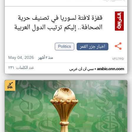
قفزة لافتة لسوريا في تصنيف حرية
الصحافة.. إليكم ترتيب الدول العربية
اخبار جزر القمر
Politics
May 04, 2026
منذ ٣ أشهر
VF17PD
عدد الكلمات: ٢٣١
•
arabic.cnn.com
سي ان ان عربي