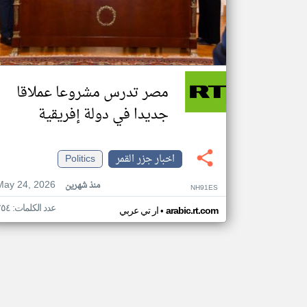
مصر تدرس مشروعا عملاقا
جديدا في دولة إفريقية
اخبار جزر القمر
Politics
May 24, 2026
منذ شهرين
NH91ES
عدد الكلمات: ٢٥٤
•
arabic.rt.com
ار تي عربي