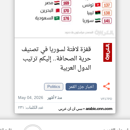
قفزة لافتة لسوريا في تصنيف
حرية الصحافة.. إليكم ترتيب
الدول العربية
اخبار جزر القمر
Politics
May 04, 2026
منذ ٣ أشهر
VF17PD
عدد الكلمات: ٢٣١
•
arabic.cnn.com
سي ان ان عربي