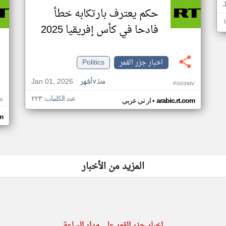
حكم يعترف بارتكابه خطأ
فادحا في كأس إفريقيا 2025
اخبار جزر القمر
Politics
Jan 01, 2026
منذ ٧ أشهر
PG03WV
عدد الكلمات: ٢٢٣
•
X
arabic.rt.com
ار تي عربي
om
المزيد من الأخبار
اخبار جزر القمر على مدار الساعة