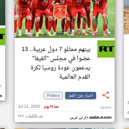
بينهم ممثلو 7 دول عربية.. 13
عضوا في مجلس "الفيفا"
يدعمون عودة روسيا لكرة
القدم العالمية
ZI
اخبار جزر القمر
Politics
om
Jul 11, 2026
منذ ٢٥ يوم
EE45AI
عدد الكلمات: ٢٢٦
•
arabic.rt.com
ار تي عربي