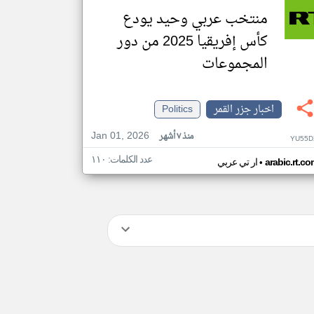
منتخب عربي وحيد يودع
كأس إفريقيا 2025 من دور
المجموعات
اخبار جزر القمر
Politics
Jan 01, 2026
منذ ٧ أشهر
YU55D
عدد الكلمات: ١١٠
•
arabic.rt.c
ار تي عربي