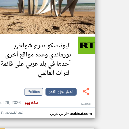
تعبر
المقالات
الموجوده
هنا عن
وجهة
اليونيسكو تدرج شواطئ
نظر
كاتبيها.
نورماندي وعدة مواقع أخرى
أحدها في بلد عربي على قائمة
التراث العالمي
اخبار جزر القمر
Politics
Jul 26, 2026
منذ ١١ يوم
XJ39DF
عدد الكلمات: ٤١٢
•
arabic.rt.com
ار تي عربي