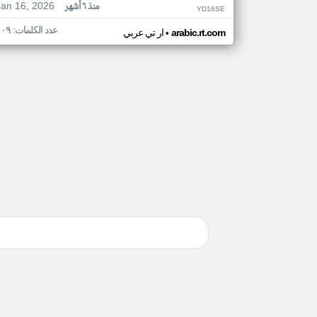
Jan 16, 2026
منذ ٦ أشهر
YD16SE
عدد الكلمات: ١٠٩
•
arabic.rt.com
ار تي عربي