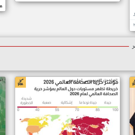
om
ر
اخبار جزر القمر من سي ان ان عربي
اخ