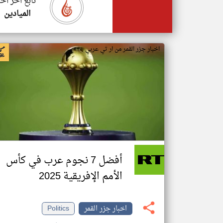
تابع اخر اخب
الميادين
اخبار جزر القمر من ار تي عربي
أفضل 7 نجوم عرب في كأس
الأمم الإفريقية 2025
اخبار جزر القمر
Politics