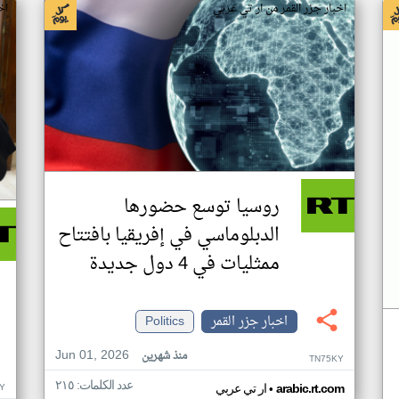
اخبار جزر القمر من ار تي عربي
اخ
روسيا توسع حضورها
الدبلوماسي في إفريقيا بافتتاح
ممثليات في 4 دول جديدة
اخبار جزر القمر
Politics
Jun 01, 2026
منذ شهرين
TN75KY
عدد الكلمات: ٢١٥
•
Y
arabic.rt.com
ار تي عربي