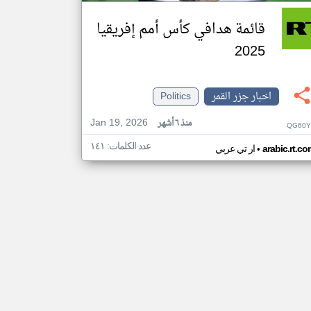
قائمة هدافي كأس أمم إفريقيا
2025
اخبار جزر القمر
Politics
Jan 19, 2026
منذ ٦ أشهر
QG60Y
عدد الكلمات: ١٤١
•
arabic.rt.c
ار تي عربي