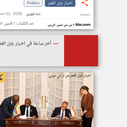
اخبار جزر القمر
Politics
Jun 01, 2026
منذ شهرين
PF63IT
عدد الكلمات: ٦ الصور: ٢٥
•
bbc.com
بي بي سي عربي
أخر ساعة في اخبار جزر القم
اخبار جزر القمر من ار تي عربي