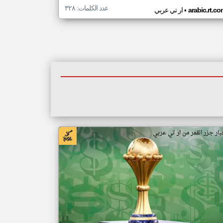
عدد الكلمات: ٣٢٨
•
arabic.rt.c
ار تي عربي
بار جزر القمر من ار تي عربي