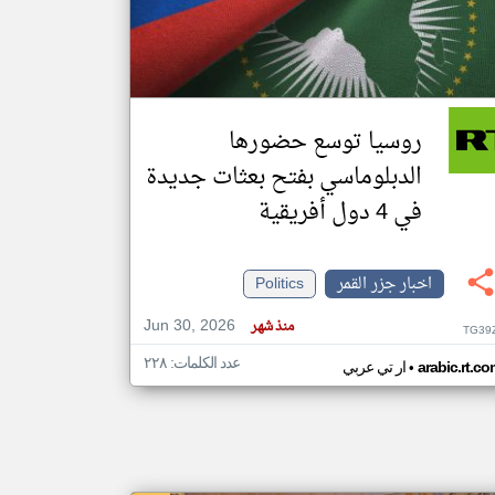
klyoum.com
تغيير الدولة
مصادر الأخبار من جزر القمر
روسيا توسع حضورها
اخبار جزر القمر على مدار الساعة
الدبلوماسي بفتح بعثات جديدة
أهم اخبار جزر القمر العاجلة والمباشرة
في 4 دول أفريقية
اخبار جزر القمر
Politics
Jun 30, 2026
منذ شهر
TG39
عدد الكلمات: ٢٢٨
•
arabic.rt.c
ار تي عربي