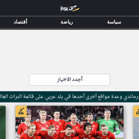
سياسة
رياضة
أقتصاد
أجدد الاخبار
ماندي وعدة مواقع أخرى أحدها في بلد عربي على قائمة التراث العال
اخبار جزر القمر من ار تي عربي
اخ