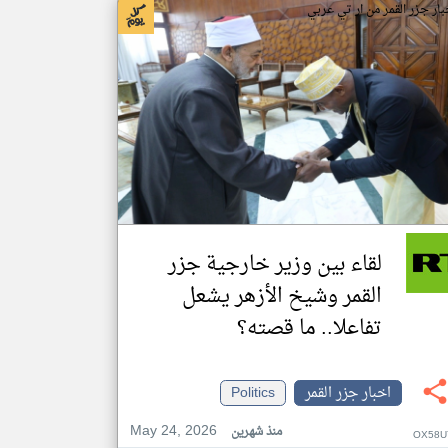
بار جزر القمر من ار تي عربي
لقاء بين وزير خارجية جزر
القمر وشيخ الأزهر يشعل
تفاعلا.. ما قصته؟
اخبار جزر القمر
Politics
May 24, 2026
منذ شهرين
OX58U