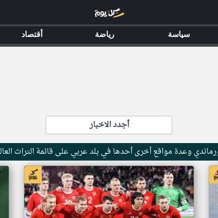
سياسة
رياضة
أقتصاد
أجدد الاخبار
ماندي وعدة مواقع أخرى أحدها في بلد عربي على قائمة التراث العال
اخبار جزر القمر من ار تي عربي
اخ