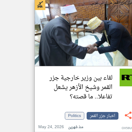
بار جزر القمر من ار تي عربي
لقاء بين وزير خارجية جزر
القمر وشيخ الأزهر يشعل
تفاعلا.. ما قصته؟
اخبار جزر القمر
Politics
May 24, 2026
منذ شهرين
OX58U