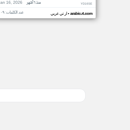
Jan 16, 2026
منذ ٦ أشهر
YD16SE
عدد الكلمات: ١٠٩
•
arabic.rt.com
ار تي عربي