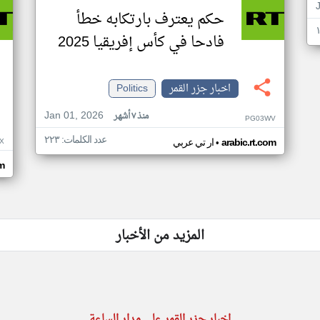
حكم يعترف بارتكابه خطأ
فادحا في كأس إفريقيا 2025
اخبار جزر القمر
Politics
Jan 01, 2026
منذ ٧ أشهر
PG03WV
عدد الكلمات: ٢٢٣
•
X
arabic.rt.com
ار تي عربي
om
المزيد من الأخبار
اخبار جزر القمر على مدار الساعة