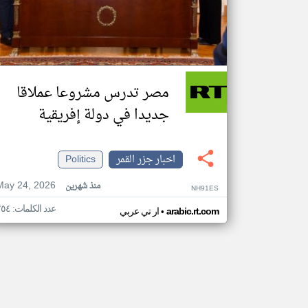
مصر تدرس مشروعا عملاقا
جديدا في دولة إفريقية
اخبار جزر القمر
Politics
May 24, 2026
منذ شهرين
NH91ES
عدد الكلمات: ٢٥٤
•
arabic.rt.com
ار تي عربي