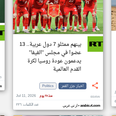
بينهم ممثلو 7 دول عربية.. 13
عضوا في مجلس "الفيفا"
يدعمون عودة روسيا لكرة
القدم العالمية
ZI
اخبار جزر القمر
Politics
om
Jul 11, 2026
منذ ٢٥ يوم
EE45AI
عدد الكلمات: ٢٢٦
•
arabic.rt.com
ار تي عربي