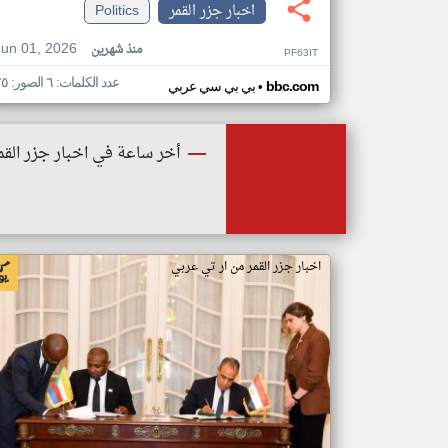
اخبار جزر القمر
Politics
Jun 01, 2026
منذ شهرين
PF63IT
عدد الكلمات: ٦ الصور: ٢٥
•
bbc.com
بي بي سي عربي
أخر ساعة في اخبار جزر القم
اخبار جزر القمر من ار تي عربي