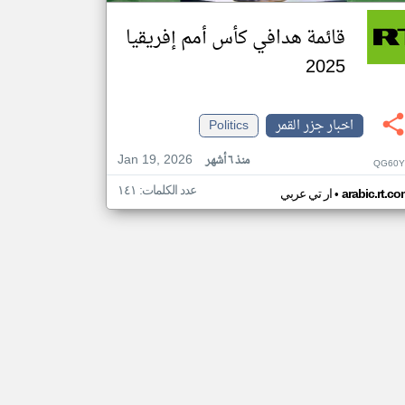
قائمة هدافي كأس أمم إفريقيا
2025
اخبار جزر القمر
Politics
Jan 19, 2026
منذ ٦ أشهر
QG60Y
عدد الكلمات: ١٤١
•
arabic.rt.c
ار تي عربي