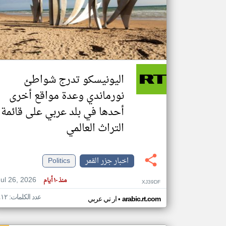
تعبر
المقالات
الموجوده
هنا عن
وجهة
اليونيسكو تدرج شواطئ
نظر
كاتبيها.
نورماندي وعدة مواقع أخرى
أحدها في بلد عربي على قائمة
التراث العالمي
اخبار جزر القمر
Politics
Jul 26, 2026
منذ ١٠ أيام
XJ39DF
عدد الكلمات: ٤١٢
•
arabic.rt.com
ار تي عربي