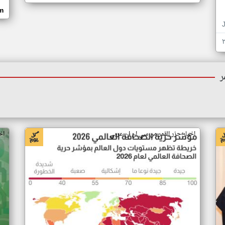
om
ر
اخبار جزر القمر من سي ان ان عربي
اخ