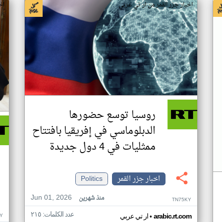
اخبار جزر القمر من ار تي عربي
اخ
روسيا توسع حضورها
الدبلوماسي في إفريقيا بافتتاح
ممثليات في 4 دول جديدة
اخبار جزر القمر
Politics
Jun 01, 2026
منذ شهرين
TN75KY
عدد الكلمات: ٢١٥
•
Y
arabic.rt.com
ار تي عربي