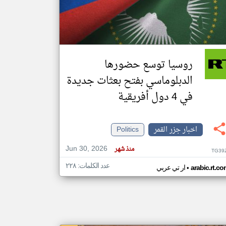
klyoum.com
تغيير الدولة
مصادر الأخبار من جزر القمر
روسيا توسع حضورها
اخبار جزر القمر على مدار الساعة
الدبلوماسي بفتح بعثات جديدة
أهم اخبار جزر القمر العاجلة والمباشرة
في 4 دول أفريقية
اخبار جزر القمر
Politics
Jun 30, 2026
منذ شهر
TG39
عدد الكلمات: ٢٢٨
•
arabic.rt.c
ار تي عربي