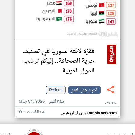
قفزة لافتة لسوريا في تصنيف
حرية الصحافة.. إليكم ترتيب
الدول العربية
اخبار جزر القمر
Politics
May 04, 2026
منذ ٣ أشهر
VF17PD
عدد الكلمات: ٢٣١
•
arabic.cnn.com
سي ان ان عربي