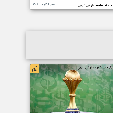
عدد الكلمات: ٣٢٨
•
arabic.rt.c
ار تي عربي
بار جزر القمر من ار تي عربي