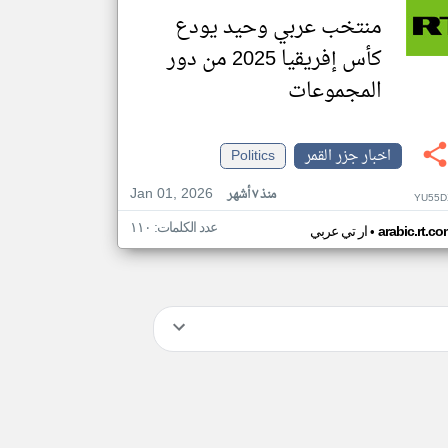
منتخب عربي وحيد يودع
كأس إفريقيا 2025 من دور
المجموعات
اخبار جزر القمر
Politics
Jan 01, 2026
منذ ٧ أشهر
YU55D
عدد الكلمات: ١١٠
•
arabic.rt.c
ار تي عربي