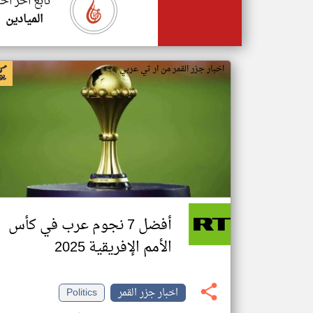
تابع اخر اخب
الميادين
اخبار جزر القمر من ار تي عربي
أفضل 7 نجوم عرب في كأس
الأمم الإفريقية 2025
اخبار جزر القمر
Politics