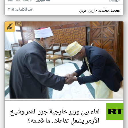
منذ شهرين
TN75KY
عدد الكلمات: ٢١٥
•
arabic.rt.com
ار تي عربي
لقاء بين وزير خارجية جزر القمر وشيخ
الأزهر يشعل تفاعلا.. ما قصته؟