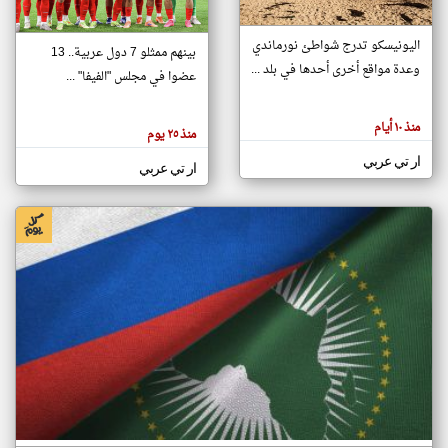
اليونيسكو تدرج شواطئ نورماندي
بينهم ممثلو 7 دول عربية.. 13
klyoum.com
وعدة مواقع أخرى أحدها في بلد ...
تغيير الدولة
عضوا في مجلس "الفيفا" ...
تعبر
مصادر الأخبار من جزر القمر
المقالات
الموجوده
اخبار جزر القمر على مدار الساعة
منذ ١٠ أيام
هنا عن
منذ ٢٥ يوم
وجهة
نظر
أهم اخبار جزر القمر العاجلة والمباشرة
ار تي عربي
كاتبيها.
ار تي عربي