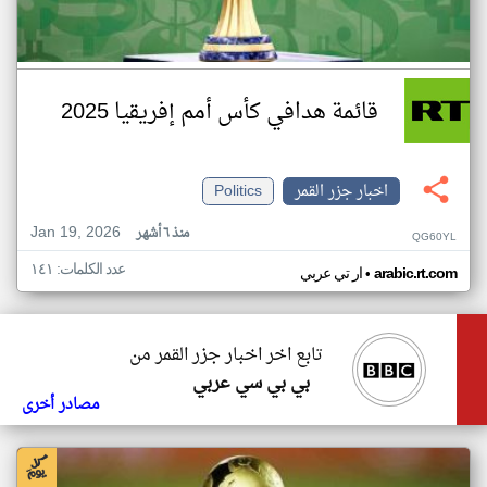
قائمة هدافي كأس أمم إفريقيا 2025
اخبار جزر القمر
Politics
Jan 19, 2026
منذ ٦ أشهر
QG60YL
عدد الكلمات: ١٤١
•
arabic.rt.com
ار تي عربي
تابع اخر اخبار جزر القمر من
بي بي سي عربي
مصادر أخرى