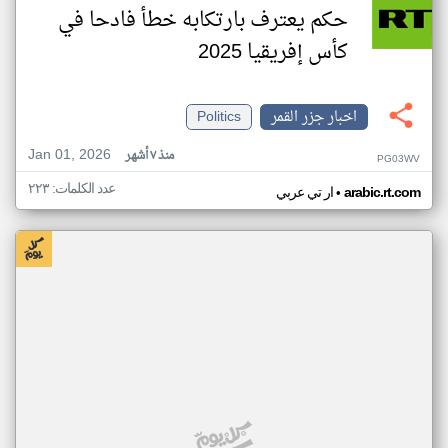
حكم يعترف بارتكابه خطأ فادحا في
كأس إفريقيا 2025
اخبار جزر القمر
Politics
Jan 01, 2026
منذ ٧ أشهر
PG03WV
عدد الكلمات: ٢٢٣
•
arabic.rt.com
ار تي عربي