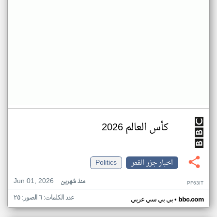
كأس العالم 2026
اخبار جزر القمر
Politics
Jun 01, 2026
منذ شهرين
PF63IT
عدد الكلمات: ٦ الصور: ٢٥
•
bbc.com
بي بي سي عربي