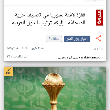
قفزة لافتة لسوريا في تصنيف حرية
الصحافة.. إليكم ترتيب الدول العربية
اخبار جزر القمر
Politics
May 04, 2026
منذ ٣ أشهر
VF17PD
عدد الكلمات: ٢٣١
•
arabic.cnn.com
سي ان ان عربي