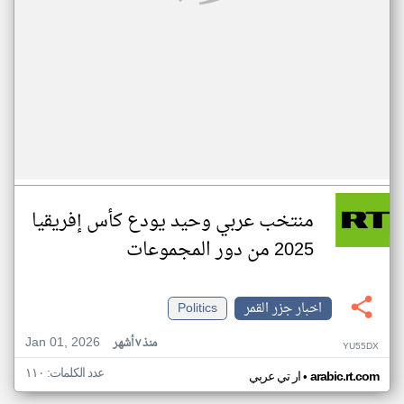
منتخب عربي وحيد يودع كأس إفريقيا
2025 من دور المجموعات
اخبار جزر القمر
Politics
Jan 01, 2026
منذ ٧ أشهر
YU55DX
عدد الكلمات: ١١٠
•
arabic.rt.com
ار تي عربي