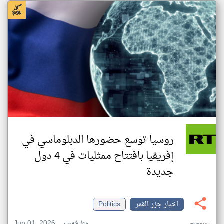
روسيا توسع حضورها الدبلوماسي في
إفريقيا بافتتاح ممثليات في 4 دول
جديدة
اخبار جزر القمر
Politics
Jun 01, 2026