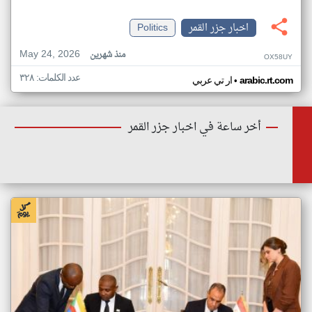
اخبار جزر القمر
Politics
May 24, 2026
منذ شهرين
OX58UY
عدد الكلمات: ٣٢٨
•
arabic.rt.com
ار تي عربي
أخر ساعة في اخبار جزر القمر