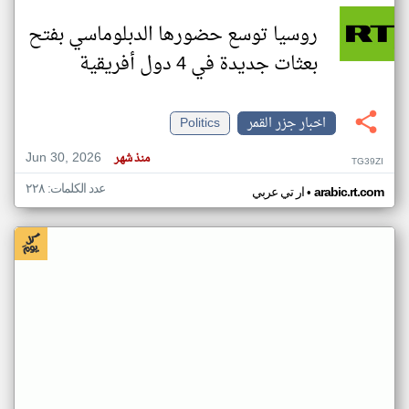
روسيا توسع حضورها الدبلوماسي بفتح
بعثات جديدة في 4 دول أفريقية
اخبار جزر القمر
Politics
Jun 30, 2026
منذ شهر
TG39ZI
عدد الكلمات: ٢٢٨
•
arabic.rt.com
ار تي عربي