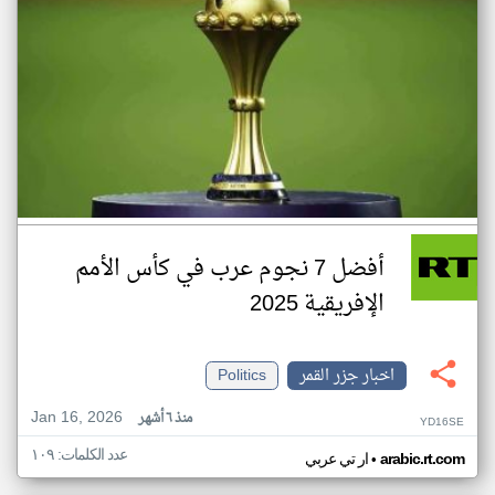
أفضل 7 نجوم عرب في كأس الأمم
الإفريقية 2025
اخبار جزر القمر
Politics
Jan 16, 2026
منذ ٦ أشهر
YD16SE
عدد الكلمات: ١٠٩
•
arabic.rt.com
ار تي عربي