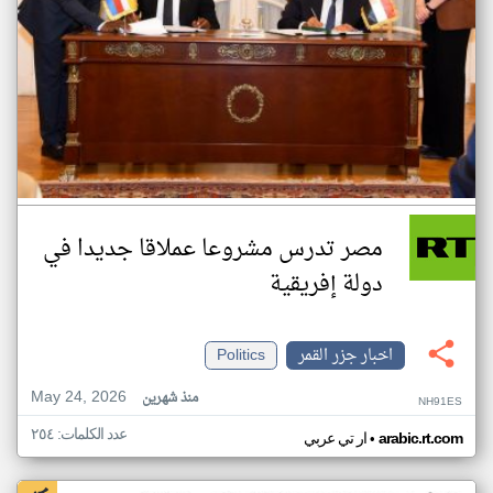
مصر تدرس مشروعا عملاقا جديدا في
دولة إفريقية
اخبار جزر القمر
Politics
May 24, 2026
منذ شهرين
NH91ES
عدد الكلمات: ٢٥٤
•
arabic.rt.com
ار تي عربي