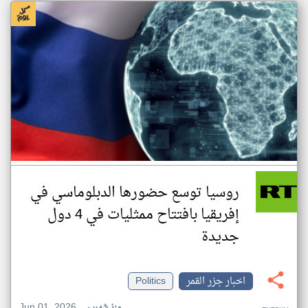
روسيا توسع حضورها الدبلوماسي في
إفريقيا بافتتاح ممثليات في 4 دول
جديدة
اخبار جزر القمر
Politics
Jun 01, 2026