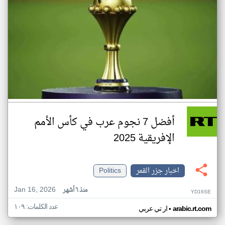
أفضل 7 نجوم عرب في كأس الأمم
الإفريقية 2025
اخبار جزر القمر
Politics
Jan 16, 2026
منذ ٦ أشهر
YD16SE
عدد الكلمات: ١٠٩
•
arabic.rt.com
ار تي عربي