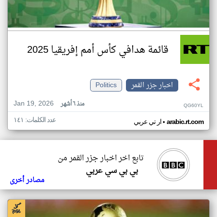
قائمة هدافي كأس أمم إفريقيا 2025
اخبار جزر القمر
Politics
Jan 19, 2026
منذ ٦ أشهر
QG60YL
عدد الكلمات: ١٤١
•
arabic.rt.com
ار تي عربي
تابع اخر اخبار جزر القمر من
بي بي سي عربي
مصادر أخرى