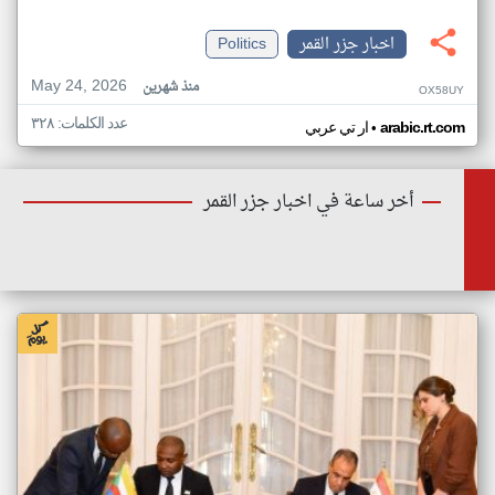
اخبار جزر القمر
Politics
May 24, 2026
منذ شهرين
OX58UY
عدد الكلمات: ٣٢٨
•
arabic.rt.com
ار تي عربي
أخر ساعة في اخبار جزر القمر