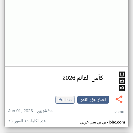
كأس العالم 2026
اخبار جزر القمر
Politics
Jun 01, 2026
منذ شهرين
PF63IT
عدد الكلمات: ٦ الصور: ٢٥
•
bbc.com
بي بي سي عربي