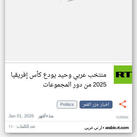
منتخب عربي وحيد يودع كأس إفريقيا
2025 من دور المجموعات
اخبار جزر القمر
Politics
Jan 01, 2026
منذ ٧ أشهر
YU55DX
عدد الكلمات: ١١٠
•
arabic.rt.com
ار تي عربي