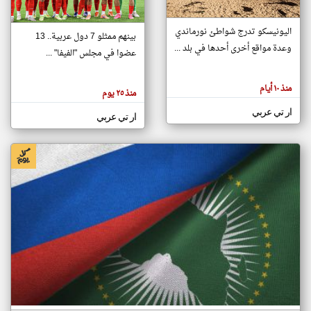
اليونيسكو تدرج شواطئ نورماندي
بينهم ممثلو 7 دول عربية.. 13
klyoum.com
وعدة مواقع أخرى أحدها في بلد ...
تغيير الدولة
عضوا في مجلس "الفيفا" ...
تعبر
مصادر الأخبار من جزر القمر
المقالات
الموجوده
اخبار جزر القمر على مدار الساعة
منذ ١٠ أيام
هنا عن
منذ ٢٥ يوم
وجهة
نظر
أهم اخبار جزر القمر العاجلة والمباشرة
ار تي عربي
كاتبيها.
ار تي عربي