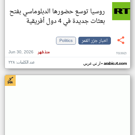
روسيا توسع حضورها الدبلوماسي بفتح
بعثات جديدة في 4 دول أفريقية
اخبار جزر القمر
Politics
Jun 30, 2026
منذ شهر
TG39ZI
عدد الكلمات: ٢٢٨
•
arabic.rt.com
ار تي عربي