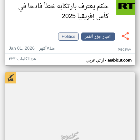
حكم يعترف بارتكابه خطأ فادحا في
كأس إفريقيا 2025
اخبار جزر القمر
Politics
Jan 01, 2026
منذ ٧ أشهر
PG03WV
عدد الكلمات: ٢٢٣
•
arabic.rt.com
ار تي عربي