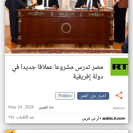
مصر تدرس مشروعا عملاقا جديدا في
دولة إفريقية
اخبار جزر القمر
Politics
May 24, 2026
منذ شهرين
NH91ES
عدد الكلمات: ٢٥٤
•
arabic.rt.com
ار تي عربي