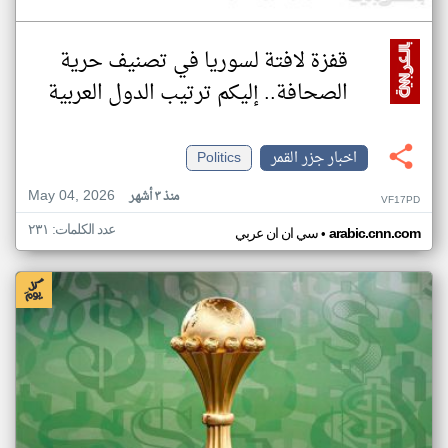
قفزة لافتة لسوريا في تصنيف حرية
الصحافة.. إليكم ترتيب الدول العربية
اخبار جزر القمر
Politics
May 04, 2026
منذ ٣ أشهر
VF17PD
عدد الكلمات: ٢٣١
•
arabic.cnn.com
سي ان ان عربي