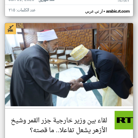
منذ شهرين
TN75KY
عدد الكلمات: ٢١٥
•
arabic.rt.com
ار تي عربي
لقاء بين وزير خارجية جزر القمر وشيخ
الأزهر يشعل تفاعلا.. ما قصته؟