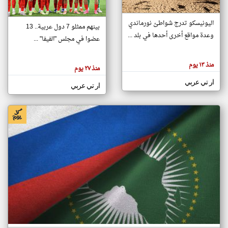
اليونيسكو تدرج شواطئ نورماندي
بينهم ممثلو 7 دول عربية.. 13
klyoum.com
وعدة مواقع أخرى أحدها في بلد ...
تغيير الدولة
عضوا في مجلس "الفيفا" ...
تعبر
مصادر الأخبار من جزر القمر
المقالات
الموجوده
اخبار جزر القمر على مدار الساعة
منذ ١٣ يوم
هنا عن
منذ ٢٧ يوم
وجهة
نظر
أهم اخبار جزر القمر العاجلة والمباشرة
ار تي عربي
كاتبيها.
ار تي عربي