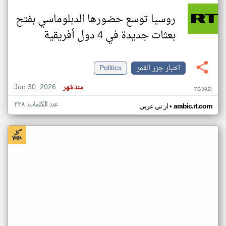
روسيا توسع حضورها الدبلوماسي بفتح
بعثات جديدة في 4 دول أفريقية
اخبار جزر القمر
Politics
Jun 30, 2026
منذ شهر
TG39ZI
عدد الكلمات: ٢٢٨
•
arabic.rt.com
ار تي عربي