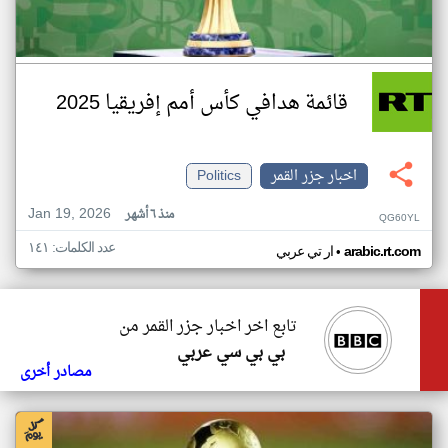
قائمة هدافي كأس أمم إفريقيا 2025
اخبار جزر القمر
Politics
Jan 19, 2026
منذ ٦ أشهر
QG60YL
عدد الكلمات: ١٤١
•
arabic.rt.com
ار تي عربي
تابع اخر اخبار جزر القمر من
بي بي سي عربي
مصادر أخرى