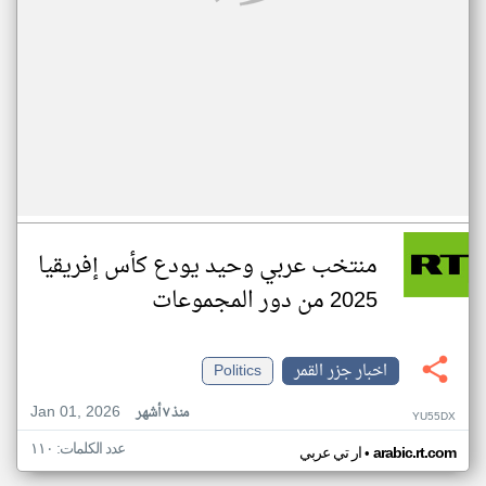
منتخب عربي وحيد يودع كأس إفريقيا
2025 من دور المجموعات
اخبار جزر القمر
Politics
Jan 01, 2026
منذ ٧ أشهر
YU55DX
عدد الكلمات: ١١٠
•
arabic.rt.com
ار تي عربي