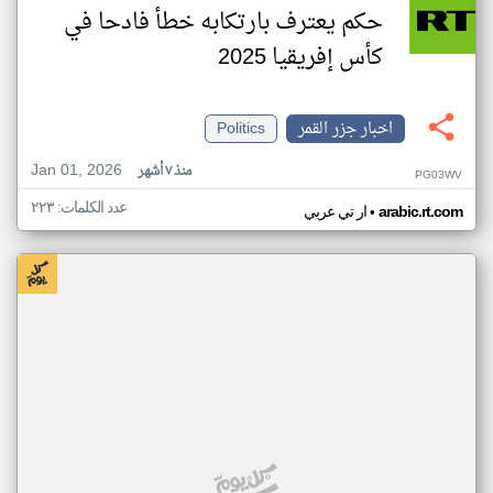
حكم يعترف بارتكابه خطأ فادحا في
كأس إفريقيا 2025
اخبار جزر القمر
Politics
Jan 01, 2026
منذ ٧ أشهر
PG03WV
عدد الكلمات: ٢٢٣
•
arabic.rt.com
ار تي عربي