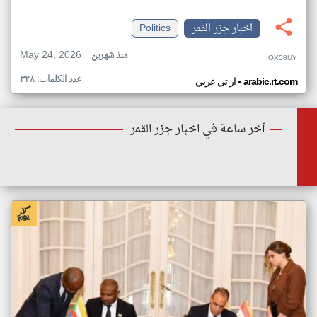
اخبار جزر القمر
Politics
May 24, 2026
منذ شهرين
OX58UY
عدد الكلمات: ٣٢٨
•
arabic.rt.com
ار تي عربي
أخر ساعة في اخبار جزر القمر