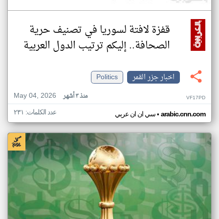
قفزة لافتة لسوريا في تصنيف حرية
الصحافة.. إليكم ترتيب الدول العربية
اخبار جزر القمر
Politics
May 04, 2026
منذ ٣ أشهر
VF17PD
عدد الكلمات: ٢٣١
•
arabic.cnn.com
سي ان ان عربي