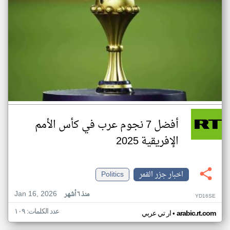
أفضل 7 نجوم عرب في كأس الأمم
الإفريقية 2025
اخبار جزر القمر
Politics
Jan 16, 2026
منذ ٦ أشهر
YD16SE
عدد الكلمات: ١٠٩
•
arabic.rt.com
ار تي عربي