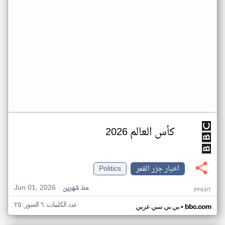
كأس العالم 2026
اخبار جزر القمر
Politics
Jun 01, 2026
منذ شهرين
PF63IT
عدد الكلمات: ٦ الصور: ٢٥
•
bbc.com
بي بي سي عربي