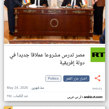
مصر تدرس مشروعا عملاقا جديدا في
دولة إفريقية
اخبار جزر القمر
Politics
May 24, 2026
منذ شهرين
NH91ES
عدد الكلمات: ٢٥٤
•
arabic.rt.com
ار تي عربي