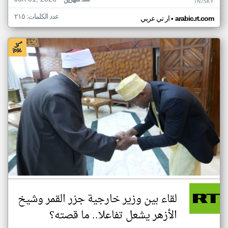
منذ شهرين
TN75KY
عدد الكلمات: ٢١٥
•
arabic.rt.com
ار تي عربي
لقاء بين وزير خارجية جزر القمر وشيخ
الأزهر يشعل تفاعلا.. ما قصته؟