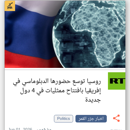
روسيا توسع حضورها الدبلوماسي في
إفريقيا بافتتاح ممثليات في 4 دول
جديدة
اخبار جزر القمر
Politics
Jun 01, 2026