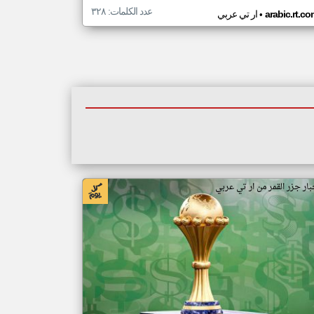
عدد الكلمات: ٣٢٨
•
arabic.rt.c
ار تي عربي
بار جزر القمر من ار تي عربي