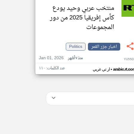
منتخب عربي وحيد يودع
كأس إفريقيا 2025 من دور
المجموعات
اخبار جزر القمر
Politics
Jan 01, 2026
منذ ٧ أشهر
YU55D
عدد الكلمات: ١١٠
•
arabic.rt.c
ار تي عربي