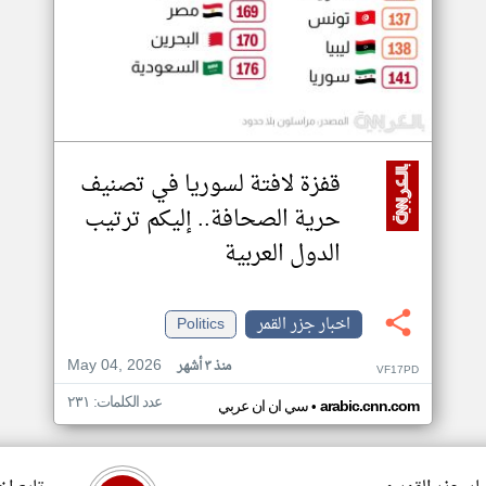
قفزة لافتة لسوريا في تصنيف
حرية الصحافة.. إليكم ترتيب
الدول العربية
اخبار جزر القمر
Politics
May 04, 2026
منذ ٣ أشهر
VF17PD
عدد الكلمات: ٢٣١
•
arabic.cnn.com
سي ان ان عربي