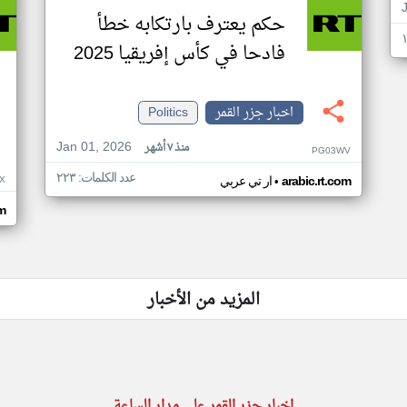
حكم يعترف بارتكابه خطأ
فادحا في كأس إفريقيا 2025
اخبار جزر القمر
Politics
Jan 01, 2026
منذ ٧ أشهر
PG03WV
عدد الكلمات: ٢٢٣
•
X
arabic.rt.com
ار تي عربي
om
المزيد من الأخبار
اخبار جزر القمر على مدار الساعة