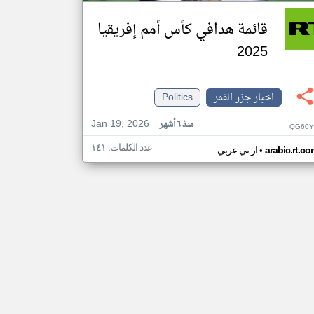
قائمة هدافي كأس أمم إفريقيا
2025
اخبار جزر القمر
Politics
Jan 19, 2026
منذ ٦ أشهر
QG60Y
عدد الكلمات: ١٤١
•
arabic.rt.c
ار تي عربي