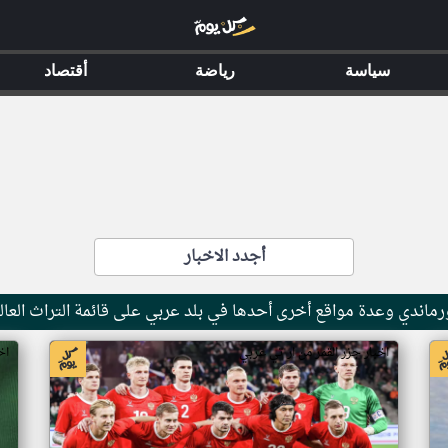
سياسة
رياضة
أقتصاد
أجدد الاخبار
ماندي وعدة مواقع أخرى أحدها في بلد عربي على قائمة التراث العال
اخبار جزر القمر من ار تي عربي
اخ