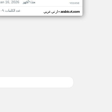
Jan 16, 2026
منذ ٦ أشهر
YD16SE
عدد الكلمات: ١٠٩
•
arabic.rt.com
ار تي عربي