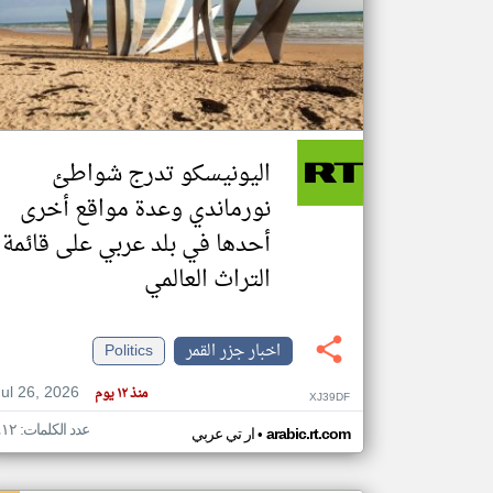
تعبر
المقالات
الموجوده
هنا عن
وجهة
اليونيسكو تدرج شواطئ
نظر
كاتبيها.
نورماندي وعدة مواقع أخرى
أحدها في بلد عربي على قائمة
التراث العالمي
اخبار جزر القمر
Politics
Jul 26, 2026
منذ ١٢ يوم
XJ39DF
عدد الكلمات: ٤١٢
•
arabic.rt.com
ار تي عربي