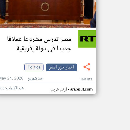
مصر تدرس مشروعا عملاقا
جديدا في دولة إفريقية
اخبار جزر القمر
Politics
May 24, 2026
منذ شهرين
NH91ES
عدد الكلمات: ٢٥٤
•
arabic.rt.com
ار تي عربي