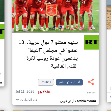
بينهم ممثلو 7 دول عربية.. 13
عضوا في مجلس "الفيفا"
يدعمون عودة روسيا لكرة
القدم العالمية
ZI
اخبار جزر القمر
Politics
om
Jul 11, 2026
منذ ٢٧ يوم
EE45AI
عدد الكلمات: ٢٢٦
•
arabic.rt.com
ار تي عربي