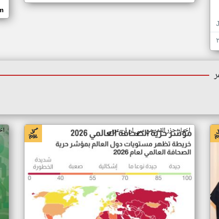
om
ر
اخبار جزر القمر من سي ان ان عربي
اخ