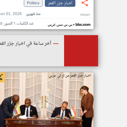
اخبار جزر القمر
Politics
Jun 01, 2026
منذ شهرين
PF63IT
عدد الكلمات: ٦ الصور: ٢٥
•
bbc.com
بي بي سي عربي
أخر ساعة في اخبار جزر القم
اخبار جزر القمر من ار تي عربي