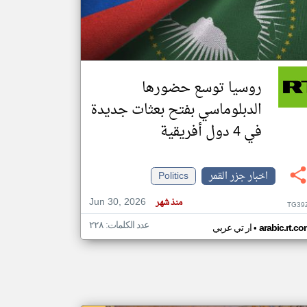
klyoum.com
تغيير الدولة
مصادر الأخبار من جزر القمر
روسيا توسع حضورها
اخبار جزر القمر على مدار الساعة
الدبلوماسي بفتح بعثات جديدة
أهم اخبار جزر القمر العاجلة والمباشرة
في 4 دول أفريقية
اخبار جزر القمر
Politics
Jun 30, 2026
منذ شهر
TG39
عدد الكلمات: ٢٢٨
•
arabic.rt.c
ار تي عربي