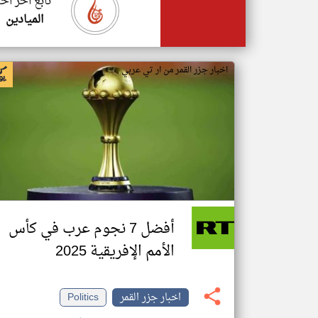
تابع اخر اخب
الميادين
اخبار جزر القمر من ار تي عربي
أفضل 7 نجوم عرب في كأس
الأمم الإفريقية 2025
اخبار جزر القمر
Politics