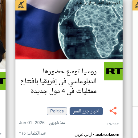
اخبار جزر القمر من ار تي عربي
اخ
روسيا توسع حضورها
الدبلوماسي في إفريقيا بافتتاح
ممثليات في 4 دول جديدة
اخبار جزر القمر
Politics
Jun 01, 2026
منذ شهرين
TN75KY
عدد الكلمات: ٢١٥
•
Y
arabic.rt.com
ار تي عربي