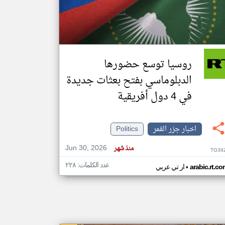
klyoum.com
تغيير الدولة
مصادر الأخبار من جزر القمر
روسيا توسع حضورها
اخبار جزر القمر على مدار الساعة
الدبلوماسي بفتح بعثات جديدة
أهم اخبار جزر القمر العاجلة والمباشرة
في 4 دول أفريقية
اخبار جزر القمر
Politics
Jun 30, 2026
منذ شهر
TG39
عدد الكلمات: ٢٢٨
•
arabic.rt.c
ار تي عربي