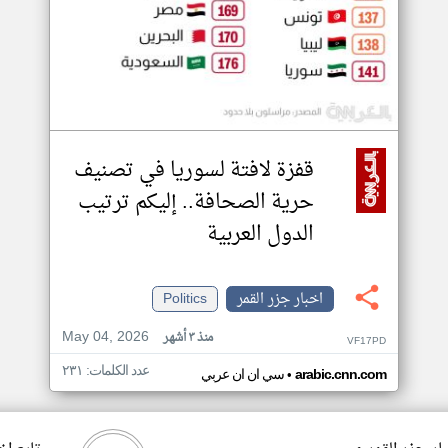
قفزة لافتة لسوريا في تصنيف
حرية الصحافة.. إليكم ترتيب
الدول العربية
اخبار جزر القمر
Politics
May 04, 2026
منذ ٣ أشهر
VF17PD
عدد الكلمات: ٢٣١
•
arabic.cnn.com
سي ان ان عربي