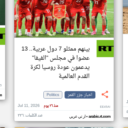
بينهم ممثلو 7 دول عربية.. 13
عضوا في مجلس "الفيفا"
يدعمون عودة روسيا لكرة
القدم العالمية
ZI
اخبار جزر القمر
Politics
om
Jul 11, 2026
منذ ٢٦ يوم
EE45AI
عدد الكلمات: ٢٢٦
•
arabic.rt.com
ار تي عربي