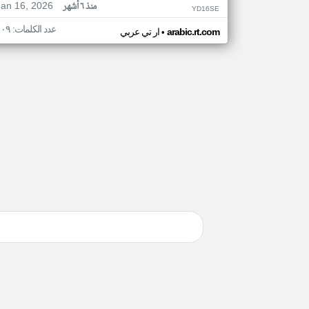
Jan 16, 2026
منذ ٦ أشهر
YD16SE
عدد الكلمات: ١٠٩
•
arabic.rt.com
ار تي عربي