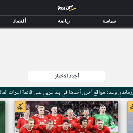
سياسة
رياضة
أقتصاد
أجدد الاخبار
ماندي وعدة مواقع أخرى أحدها في بلد عربي على قائمة التراث العال
اخبار جزر القمر من ار تي عربي
اخ