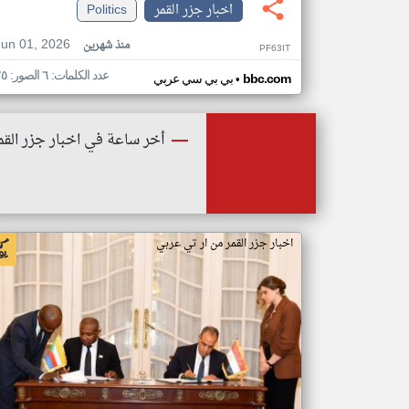
اخبار جزر القمر
Politics
Jun 01, 2026
منذ شهرين
PF63IT
عدد الكلمات: ٦ الصور: ٢٥
•
bbc.com
بي بي سي عربي
أخر ساعة في اخبار جزر القم
اخبار جزر القمر من ار تي عربي