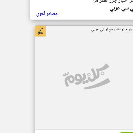
ر اخبار جزر القمر من
ي سي عربي
مصادر أخرى
بار جزر القمر من ار تي عربي