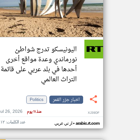
تعبر
المقالات
الموجوده
هنا عن
وجهة
اليونيسكو تدرج شواطئ
نظر
كاتبيها.
نورماندي وعدة مواقع أخرى
أحدها في بلد عربي على قائمة
التراث العالمي
اخبار جزر القمر
Politics
Jul 26, 2026
منذ ١١ يوم
XJ39DF
عدد الكلمات: ٤١٢
•
arabic.rt.com
ار تي عربي