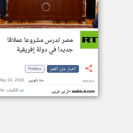
مصر تدرس مشروعا عملاقا
جديدا في دولة إفريقية
اخبار جزر القمر
Politics
May 24, 2026
منذ شهرين
NH91ES
عدد الكلمات: ٢٥٤
•
arabic.rt.com
ار تي عربي