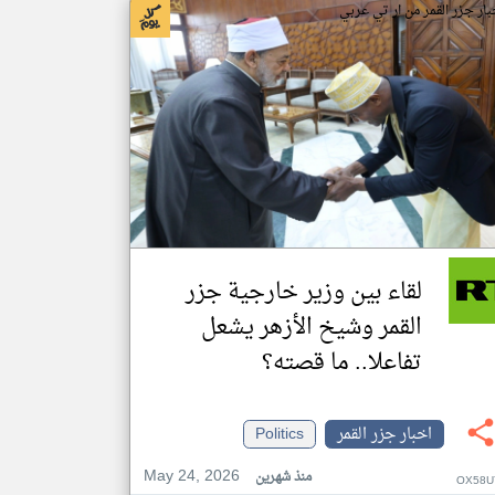
بار جزر القمر من ار تي عربي
لقاء بين وزير خارجية جزر
القمر وشيخ الأزهر يشعل
تفاعلا.. ما قصته؟
اخبار جزر القمر
Politics
May 24, 2026
منذ شهرين
OX58U