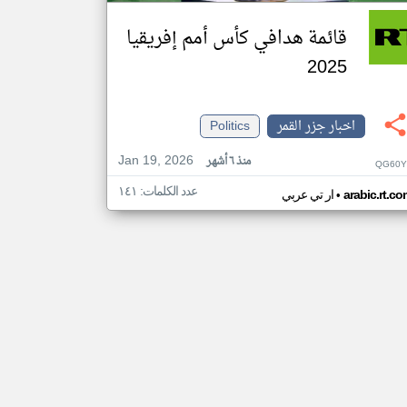
قائمة هدافي كأس أمم إفريقيا
2025
اخبار جزر القمر
Politics
Jan 19, 2026
منذ ٦ أشهر
QG60Y
عدد الكلمات: ١٤١
•
arabic.rt.c
ار تي عربي