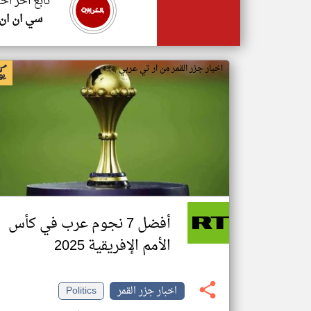
تابع اخر اخب
سي ان ان
اخبار جزر القمر من ار تي عربي
أفضل 7 نجوم عرب في كأس
الأمم الإفريقية 2025
اخبار جزر القمر
Politics