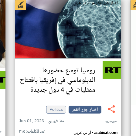
اخبار جزر القمر من ار تي عربي
اخ
روسيا توسع حضورها
الدبلوماسي في إفريقيا بافتتاح
ممثليات في 4 دول جديدة
اخبار جزر القمر
Politics
Jun 01, 2026
منذ شهرين
TN75KY
عدد الكلمات: ٢١٥
•
Y
arabic.rt.com
ار تي عربي