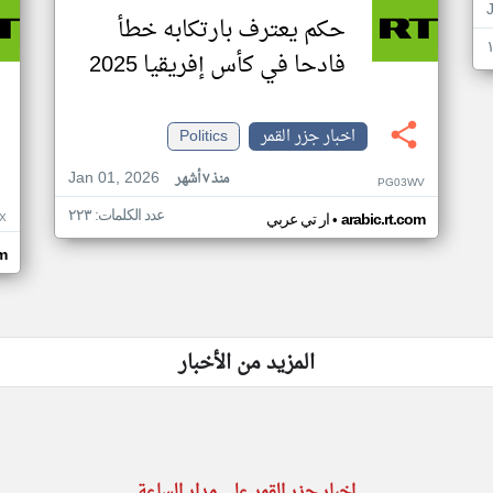
حكم يعترف بارتكابه خطأ
فادحا في كأس إفريقيا 2025
اخبار جزر القمر
Politics
Jan 01, 2026
منذ ٧ أشهر
PG03WV
عدد الكلمات: ٢٢٣
•
X
arabic.rt.com
ار تي عربي
om
المزيد من الأخبار
اخبار جزر القمر على مدار الساعة