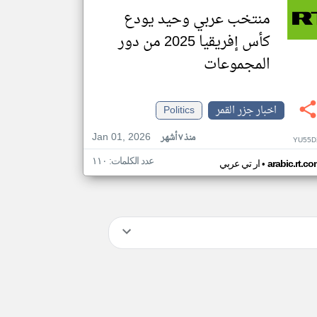
منتخب عربي وحيد يودع
كأس إفريقيا 2025 من دور
المجموعات
اخبار جزر القمر
Politics
Jan 01, 2026
منذ ٧ أشهر
YU55D
عدد الكلمات: ١١٠
•
arabic.rt.c
ار تي عربي