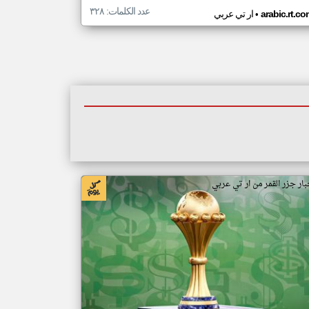
عدد الكلمات: ٣٢٨
•
arabic.rt.c
ار تي عربي
بار جزر القمر من ار تي عربي