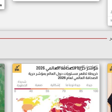
om
ر
اخبار جزر القمر من سي ان ان عربي
اخ