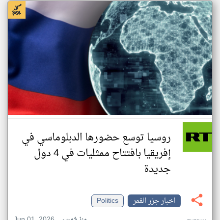
روسيا توسع حضورها الدبلوماسي في
إفريقيا بافتتاح ممثليات في 4 دول
جديدة
اخبار جزر القمر
Politics
Jun 01, 2026