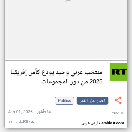
منتخب عربي وحيد يودع كأس إفريقيا
2025 من دور المجموعات
اخبار جزر القمر
Politics
Jan 01, 2026
منذ ٧ أشهر
YU55DX
عدد الكلمات: ١١٠
•
arabic.rt.com
ار تي عربي