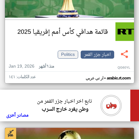
قائمة هدافي كأس أمم إفريقيا 2025
اخبار جزر القمر
Politics
Jan 19, 2026
منذ ٦ أشهر
QG60YL
عدد الكلمات: ١٤١
•
arabic.rt.com
ار تي عربي
تابع اخر اخبار جزر القمر من
وطن يغرد خارج السرب
مصادر أخرى