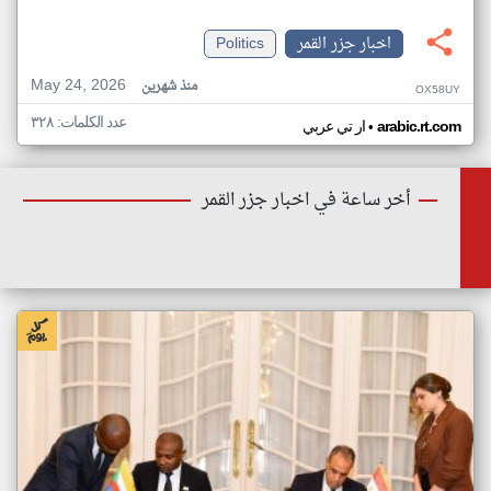
اخبار جزر القمر
Politics
May 24, 2026
منذ شهرين
OX58UY
عدد الكلمات: ٣٢٨
•
arabic.rt.com
ار تي عربي
أخر ساعة في اخبار جزر القمر