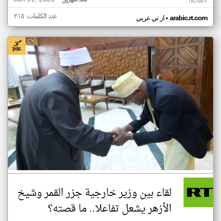
منذ شهرين
TN75KY
عدد الكلمات: ٢١٥
•
arabic.rt.com
ار تي عربي
لقاء بين وزير خارجية جزر القمر وشيخ
الأزهر يشعل تفاعلا.. ما قصته؟