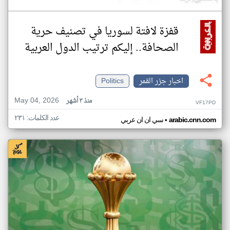
قفزة لافتة لسوريا في تصنيف حرية
الصحافة.. إليكم ترتيب الدول العربية
اخبار جزر القمر
Politics
May 04, 2026
منذ ٣ أشهر
VF17PD
عدد الكلمات: ٢٣١
•
arabic.cnn.com
سي ان ان عربي