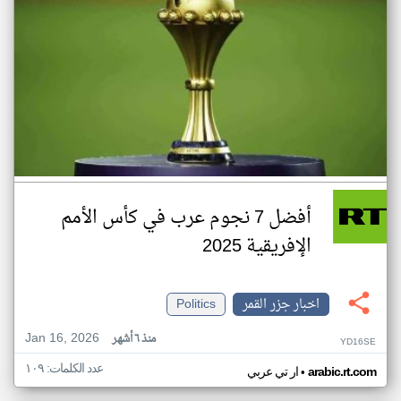
أفضل 7 نجوم عرب في كأس الأمم
الإفريقية 2025
اخبار جزر القمر
Politics
Jan 16, 2026
منذ ٦ أشهر
YD16SE
عدد الكلمات: ١٠٩
•
arabic.rt.com
ار تي عربي