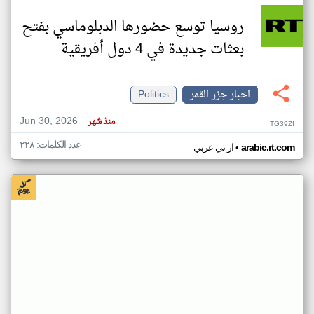
روسيا توسع حضورها الدبلوماسي بفتح
بعثات جديدة في 4 دول أفريقية
اخبار جزر القمر
Politics
Jun 30, 2026
منذ شهر
TG39ZI
عدد الكلمات: ٢٢٨
•
arabic.rt.com
ار تي عربي