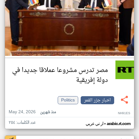
مصر تدرس مشروعا عملاقا جديدا في
دولة إفريقية
اخبار جزر القمر
Politics
May 24, 2026
منذ شهرين
NH91ES
عدد الكلمات: ٢٥٤
•
arabic.rt.com
ار تي عربي