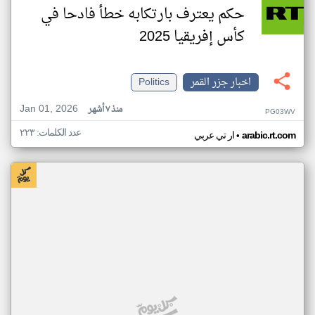
حكم يعترف بارتكابه خطأ فادحا في
كأس إفريقيا 2025
اخبار جزر القمر
Politics
Jan 01, 2026
منذ ٧ أشهر
PG03WV
عدد الكلمات: ٢٢٣
•
arabic.rt.com
ار تي عربي