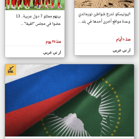
اليونيسكو تدرج شواطئ نورماندي
بينهم ممثلو 7 دول عربية.. 13
klyoum.com
وعدة مواقع أخرى أحدها في بلد ...
تغيير الدولة
عضوا في مجلس "الفيفا" ...
تعبر
مصادر الأخبار من جزر القمر
المقالات
الموجوده
اخبار جزر القمر على مدار الساعة
منذ ١٠ أيام
هنا عن
منذ ٢٥ يوم
وجهة
نظر
أهم اخبار جزر القمر العاجلة والمباشرة
ار تي عربي
كاتبيها.
ار تي عربي