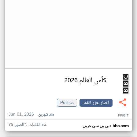
كأس العالم 2026
اخبار جزر القمر
Politics
Jun 01, 2026
منذ شهرين
PF63IT
عدد الكلمات: ٦ الصور: ٢٥
•
bbc.com
بي بي سي عربي