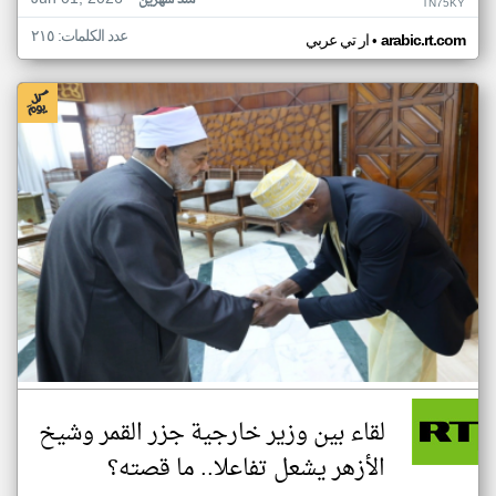
منذ شهرين
TN75KY
عدد الكلمات: ٢١٥
•
arabic.rt.com
ار تي عربي
لقاء بين وزير خارجية جزر القمر وشيخ
الأزهر يشعل تفاعلا.. ما قصته؟