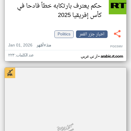
حكم يعترف بارتكابه خطأ فادحا في
كأس إفريقيا 2025
اخبار جزر القمر
Politics
Jan 01, 2026
منذ ٧ أشهر
PG03WV
عدد الكلمات: ٢٢٣
•
arabic.rt.com
ار تي عربي