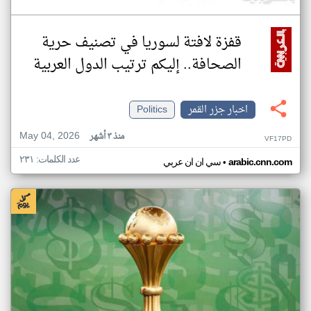
قفزة لافتة لسوريا في تصنيف حرية
الصحافة.. إليكم ترتيب الدول العربية
اخبار جزر القمر
Politics
May 04, 2026
منذ ٣ أشهر
VF17PD
عدد الكلمات: ٢٣١
•
arabic.cnn.com
سي ان ان عربي