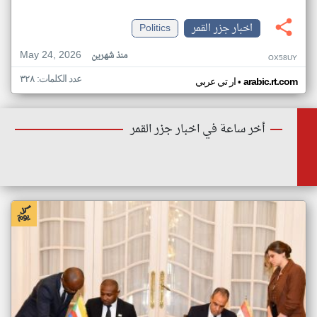
اخبار جزر القمر
Politics
May 24, 2026
منذ شهرين
OX58UY
عدد الكلمات: ٣٢٨
•
arabic.rt.com
ار تي عربي
أخر ساعة في اخبار جزر القمر