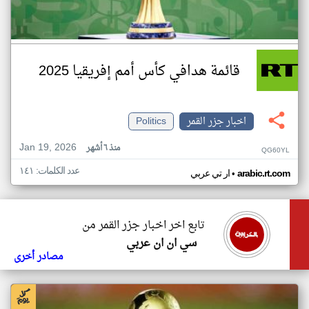
قائمة هدافي كأس أمم إفريقيا 2025
اخبار جزر القمر
Politics
Jan 19, 2026
منذ ٦ أشهر
QG60YL
عدد الكلمات: ١٤١
•
arabic.rt.com
ار تي عربي
تابع اخر اخبار جزر القمر من
سي ان ان عربي
مصادر أخرى