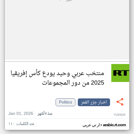
منتخب عربي وحيد يودع كأس إفريقيا
2025 من دور المجموعات
اخبار جزر القمر
Politics
Jan 01, 2026
منذ ٧ أشهر
YU55DX
عدد الكلمات: ١١٠
•
arabic.rt.com
ار تي عربي