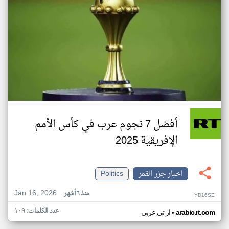
أفضل 7 نجوم عرب في كأس الأمم
الإفريقية 2025
اخبار جزر القمر
Politics
Jan 16, 2026
منذ ٦ أشهر
YD16SE
عدد الكلمات: ١٠٩
•
arabic.rt.com
ار تي عربي