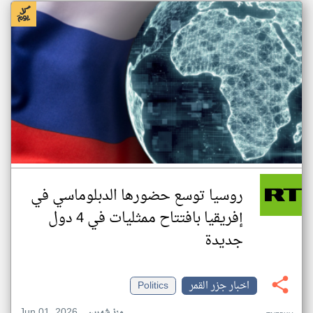
روسيا توسع حضورها الدبلوماسي في
إفريقيا بافتتاح ممثليات في 4 دول
جديدة
اخبار جزر القمر
Politics
Jun 01, 2026