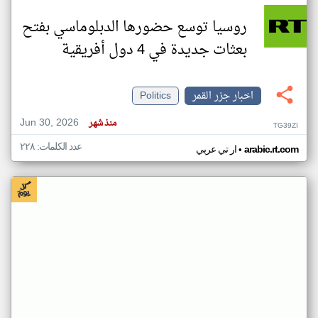
روسيا توسع حضورها الدبلوماسي بفتح
بعثات جديدة في 4 دول أفريقية
اخبار جزر القمر
Politics
Jun 30, 2026
منذ شهر
TG39ZI
عدد الكلمات: ٢٢٨
•
arabic.rt.com
ار تي عربي