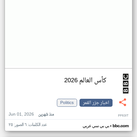
كأس العالم 2026
اخبار جزر القمر
Politics
Jun 01, 2026
منذ شهرين
PF63IT
عدد الكلمات: ٦ الصور: ٢٥
•
bbc.com
بي بي سي عربي