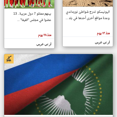
اليونيسكو تدرج شواطئ نورماندي
بينهم ممثلو 7 دول عربية.. 13
klyoum.com
وعدة مواقع أخرى أحدها في بلد ...
تغيير الدولة
عضوا في مجلس "الفيفا" ...
تعبر
مصادر الأخبار من جزر القمر
المقالات
الموجوده
اخبار جزر القمر على مدار الساعة
منذ ١٣ يوم
هنا عن
منذ ٢٨ يوم
وجهة
نظر
أهم اخبار جزر القمر العاجلة والمباشرة
ار تي عربي
كاتبيها.
ار تي عربي