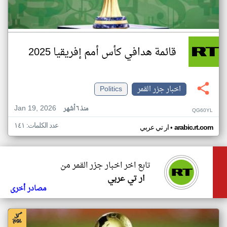
قائمة هدافي كأس أمم إفريقيا 2025
اخبار جزر القمر
Politics
Jan 19, 2026
منذ ٦ أشهر
QG60YL
عدد الكلمات: ١٤١
•
arabic.rt.com
ار تي عربي
تابع اخر اخبار جزر القمر من
ار تي عربي
مصادر أخرى