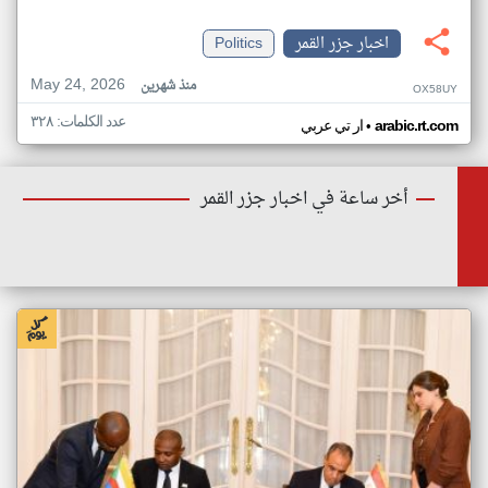
اخبار جزر القمر
Politics
May 24, 2026
منذ شهرين
OX58UY
عدد الكلمات: ٣٢٨
•
arabic.rt.com
ار تي عربي
أخر ساعة في اخبار جزر القمر