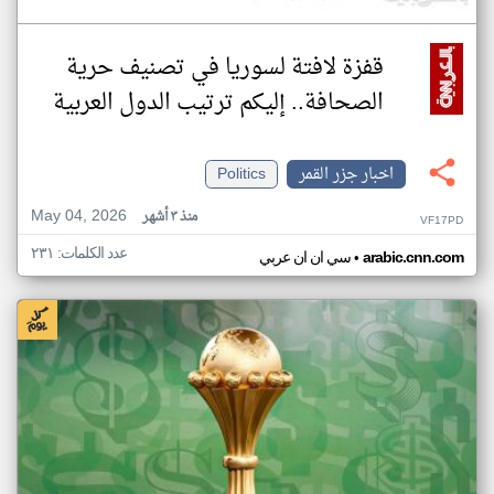
قفزة لافتة لسوريا في تصنيف حرية
الصحافة.. إليكم ترتيب الدول العربية
اخبار جزر القمر
Politics
May 04, 2026
منذ ٣ أشهر
VF17PD
عدد الكلمات: ٢٣١
•
arabic.cnn.com
سي ان ان عربي