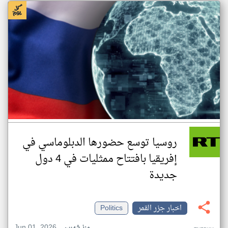
روسيا توسع حضورها الدبلوماسي في
إفريقيا بافتتاح ممثليات في 4 دول
جديدة
اخبار جزر القمر
Politics
Jun 01, 2026