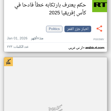
حكم يعترف بارتكابه خطأ فادحا في
كأس إفريقيا 2025
اخبار جزر القمر
Politics
Jan 01, 2026
منذ ٧ أشهر
PG03WV
عدد الكلمات: ٢٢٣
•
arabic.rt.com
ار تي عربي