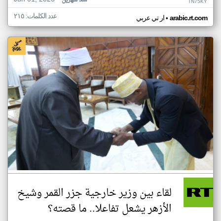
منذ شهرين
TN75KY
عدد الكلمات: ٢١٥
•
arabic.rt.com
ار تي عربي
لقاء بين وزير خارجية جزر القمر وشيخ
الأزهر يشعل تفاعلا.. ما قصته؟