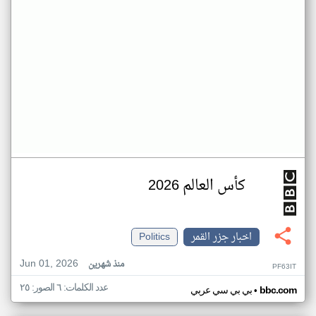
كأس العالم 2026
اخبار جزر القمر
Politics
Jun 01, 2026
منذ شهرين
PF63IT
عدد الكلمات: ٦ الصور: ٢٥
•
bbc.com
بي بي سي عربي