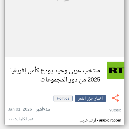
منتخب عربي وحيد يودع كأس إفريقيا
2025 من دور المجموعات
اخبار جزر القمر
Politics
Jan 01, 2026
منذ ٧ أشهر
YU55DX
عدد الكلمات: ١١٠
•
arabic.rt.com
ار تي عربي