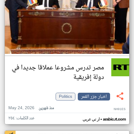
مصر تدرس مشروعا عملاقا جديدا في
دولة إفريقية
اخبار جزر القمر
Politics
May 24, 2026
منذ شهرين
NH91ES
عدد الكلمات: ٢٥٤
•
arabic.rt.com
ار تي عربي