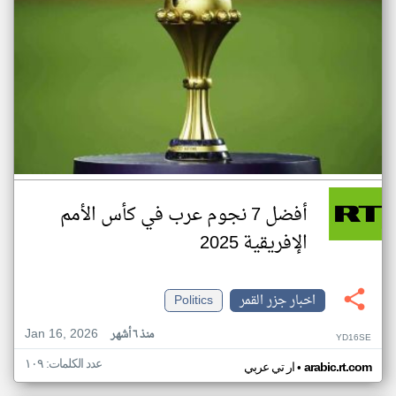
أفضل 7 نجوم عرب في كأس الأمم
الإفريقية 2025
اخبار جزر القمر
Politics
Jan 16, 2026
منذ ٦ أشهر
YD16SE
عدد الكلمات: ١٠٩
•
arabic.rt.com
ار تي عربي