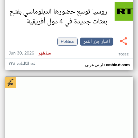
روسيا توسع حضورها الدبلوماسي بفتح
بعثات جديدة في 4 دول أفريقية
اخبار جزر القمر
Politics
Jun 30, 2026
منذ شهر
TG39ZI
عدد الكلمات: ٢٢٨
•
arabic.rt.com
ار تي عربي