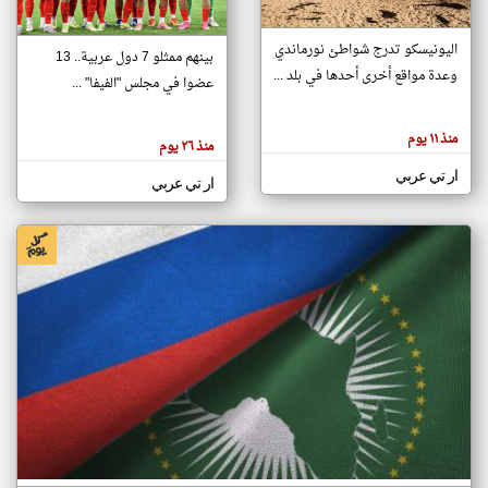
اليونيسكو تدرج شواطئ نورماندي
بينهم ممثلو 7 دول عربية.. 13
klyoum.com
وعدة مواقع أخرى أحدها في بلد ...
تغيير الدولة
عضوا في مجلس "الفيفا" ...
تعبر
مصادر الأخبار من جزر القمر
المقالات
الموجوده
اخبار جزر القمر على مدار الساعة
منذ ١١ يوم
هنا عن
منذ ٢٦ يوم
وجهة
نظر
أهم اخبار جزر القمر العاجلة والمباشرة
ار تي عربي
كاتبيها.
ار تي عربي