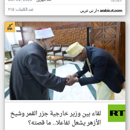
منذ شهرين
TN75KY
عدد الكلمات: ٢١٥
•
arabic.rt.com
ار تي عربي
لقاء بين وزير خارجية جزر القمر وشيخ
الأزهر يشعل تفاعلا.. ما قصته؟