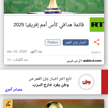
قائمة هدافي كأس أمم إفريقيا 2025
اخبار جزر القمر
Politics
Jan 19, 2026
منذ ٦ أشهر
QG60YL
عدد الكلمات: ١٤١
•
arabic.rt.com
ار تي عربي
تابع اخر اخبار جزر القمر من
وطن يغرد خارج السرب
مصادر أخرى