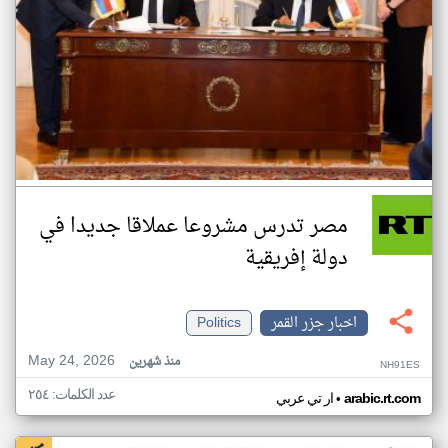
مصر تدرس مشروعا عملاقا جديدا في
دولة إفريقية
اخبار جزر القمر
Politics
May 24, 2026
منذ شهرين
NH91ES
عدد الكلمات: ٢٥٤
•
arabic.rt.com
ار تي عربي