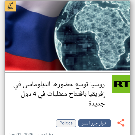
روسيا توسع حضورها الدبلوماسي في
إفريقيا بافتتاح ممثليات في 4 دول
جديدة
اخبار جزر القمر
Politics
Jun 01, 2026