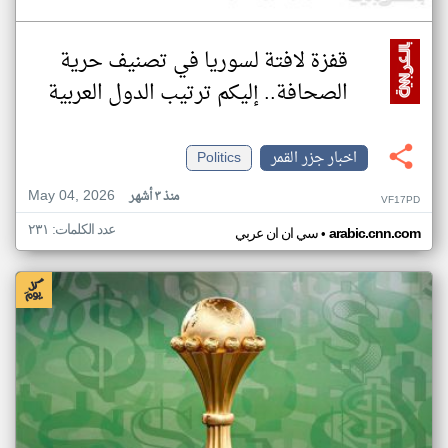
قفزة لافتة لسوريا في تصنيف حرية
الصحافة.. إليكم ترتيب الدول العربية
اخبار جزر القمر
Politics
May 04, 2026
منذ ٣ أشهر
VF17PD
عدد الكلمات: ٢٣١
•
arabic.cnn.com
سي ان ان عربي