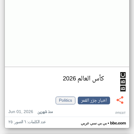
كأس العالم 2026
اخبار جزر القمر
Politics
Jun 01, 2026
منذ شهرين
PF63IT
عدد الكلمات: ٦ الصور: ٢٥
•
bbc.com
بي بي سي عربي