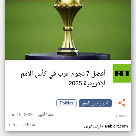
أفضل 7 نجوم عرب في كأس الأمم
الإفريقية 2025
اخبار جزر القمر
Politics
Jan 16, 2026
منذ ٦ أشهر
YD16SE
عدد الكلمات: ١٠٩
•
arabic.rt.com
ار تي عربي