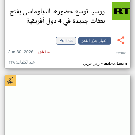
روسيا توسع حضورها الدبلوماسي بفتح
بعثات جديدة في 4 دول أفريقية
اخبار جزر القمر
Politics
Jun 30, 2026
منذ شهر
TG39ZI
عدد الكلمات: ٢٢٨
•
arabic.rt.com
ار تي عربي