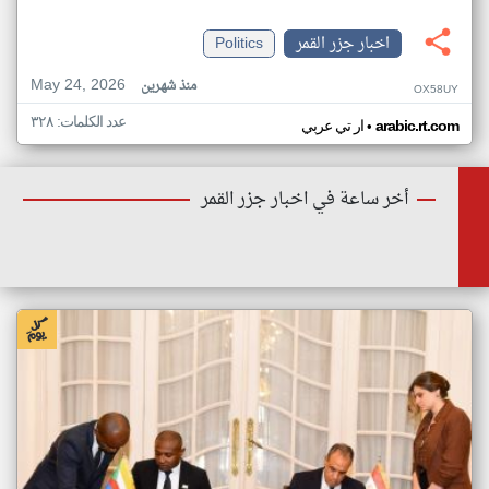
اخبار جزر القمر
Politics
May 24, 2026
منذ شهرين
OX58UY
عدد الكلمات: ٣٢٨
•
arabic.rt.com
ار تي عربي
أخر ساعة في اخبار جزر القمر