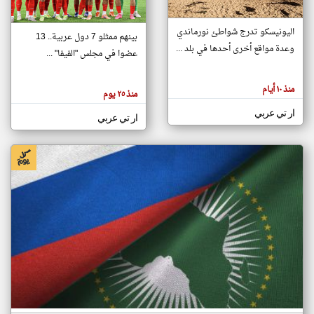
اليونيسكو تدرج شواطئ نورماندي
بينهم ممثلو 7 دول عربية.. 13
klyoum.com
وعدة مواقع أخرى أحدها في بلد ...
تغيير الدولة
عضوا في مجلس "الفيفا" ...
تعبر
مصادر الأخبار من جزر القمر
المقالات
الموجوده
اخبار جزر القمر على مدار الساعة
منذ ١٠ أيام
هنا عن
منذ ٢٥ يوم
وجهة
نظر
أهم اخبار جزر القمر العاجلة والمباشرة
ار تي عربي
كاتبيها.
ار تي عربي