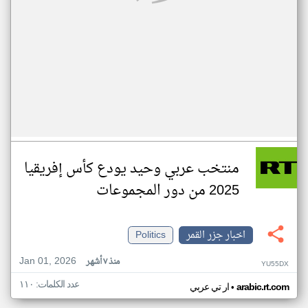
منتخب عربي وحيد يودع كأس إفريقيا
2025 من دور المجموعات
اخبار جزر القمر
Politics
Jan 01, 2026
منذ ٧ أشهر
YU55DX
عدد الكلمات: ١١٠
•
arabic.rt.com
ار تي عربي