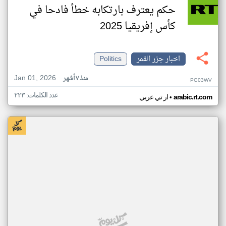
حكم يعترف بارتكابه خطأ فادحا في
كأس إفريقيا 2025
اخبار جزر القمر
Politics
Jan 01, 2026
منذ ٧ أشهر
PG03WV
عدد الكلمات: ٢٢٣
•
arabic.rt.com
ار تي عربي