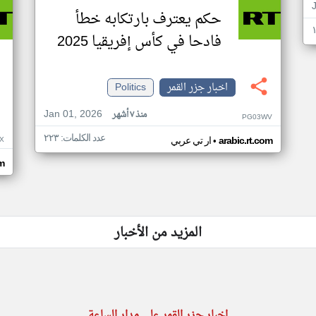
حكم يعترف بارتكابه خطأ
فادحا في كأس إفريقيا 2025
اخبار جزر القمر
Politics
Jan 01, 2026
منذ ٧ أشهر
PG03WV
عدد الكلمات: ٢٢٣
•
X
arabic.rt.com
ار تي عربي
om
المزيد من الأخبار
اخبار جزر القمر على مدار الساعة