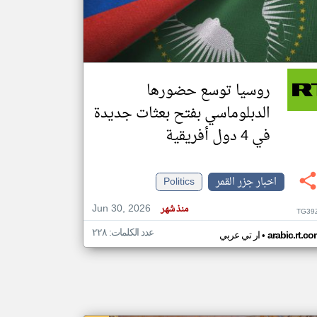
klyoum.com
تغيير الدولة
مصادر الأخبار من جزر القمر
روسيا توسع حضورها
اخبار جزر القمر على مدار الساعة
الدبلوماسي بفتح بعثات جديدة
أهم اخبار جزر القمر العاجلة والمباشرة
في 4 دول أفريقية
اخبار جزر القمر
Politics
Jun 30, 2026
منذ شهر
TG39
عدد الكلمات: ٢٢٨
•
arabic.rt.c
ار تي عربي