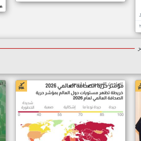
om
ر
اخبار جزر القمر من سي ان ان عربي
اخ