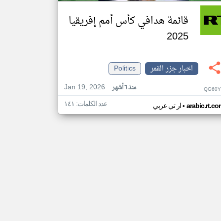
قائمة هدافي كأس أمم إفريقيا
2025
اخبار جزر القمر
Politics
Jan 19, 2026
منذ ٦ أشهر
QG60Y
عدد الكلمات: ١٤١
•
arabic.rt.c
ار تي عربي