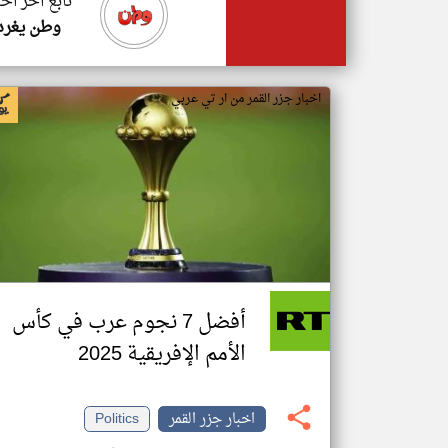
تابع اخر اخب
وطن يغرد
اخبار جزر القمر من ار تي عربي
أفضل 7 نجوم عرب في كأس
الأمم الإفريقية 2025
اخبار جزر القمر
Politics