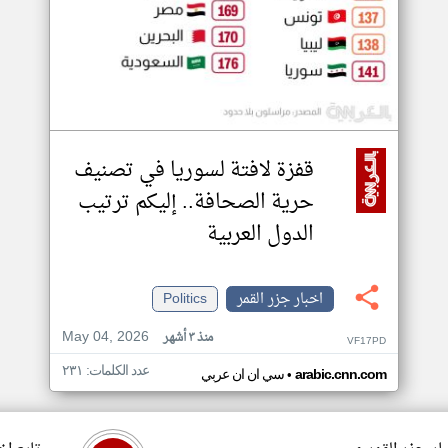
قفزة لافتة لسوريا في تصنيف
حرية الصحافة.. إليكم ترتيب
الدول العربية
اخبار جزر القمر
Politics
May 04, 2026
منذ ٣ أشهر
VF17PD
عدد الكلمات: ٢٣١
•
arabic.cnn.com
سي ان ان عربي