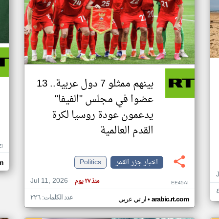
بينهم ممثلو 7 دول عربية.. 13
عضوا في مجلس "الفيفا"
يدعمون عودة روسيا لكرة
القدم العالمية
ZI
اخبار جزر القمر
Politics
om
Jul 11, 2026
منذ ٢٧ يوم
EE45AI
عدد الكلمات: ٢٢٦
•
arabic.rt.com
ار تي عربي