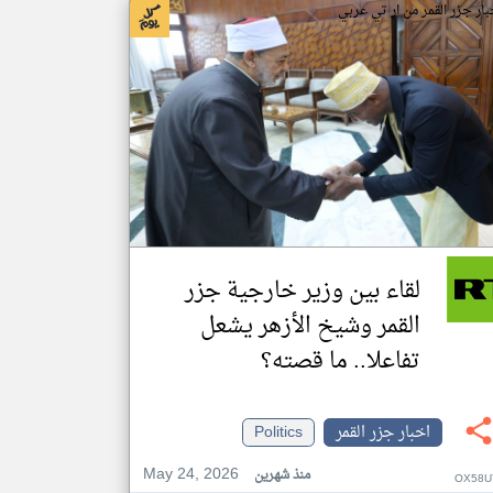
بار جزر القمر من ار تي عربي
لقاء بين وزير خارجية جزر
القمر وشيخ الأزهر يشعل
تفاعلا.. ما قصته؟
اخبار جزر القمر
Politics
May 24, 2026
منذ شهرين
OX58U