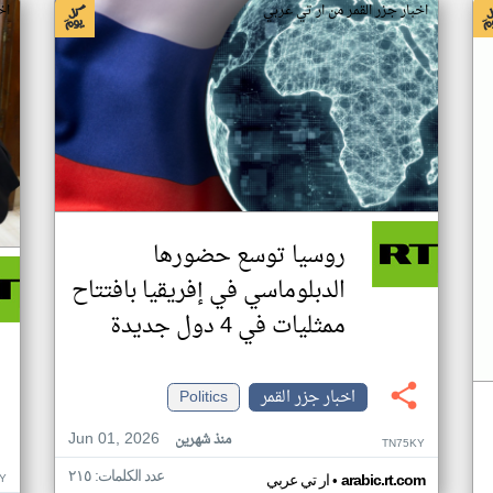
اخبار جزر القمر من ار تي عربي
اخ
روسيا توسع حضورها
الدبلوماسي في إفريقيا بافتتاح
ممثليات في 4 دول جديدة
اخبار جزر القمر
Politics
Jun 01, 2026
منذ شهرين
TN75KY
عدد الكلمات: ٢١٥
•
Y
arabic.rt.com
ار تي عربي