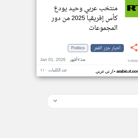
منتخب عربي وحيد يودع
كأس إفريقيا 2025 من دور
المجموعات
اخبار جزر القمر
Politics
Jan 01, 2026
منذ ٧ أشهر
YU55D
عدد الكلمات: ١١٠
•
arabic.rt.c
ار تي عربي