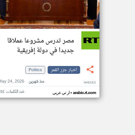
مصر تدرس مشروعا عملاقا
جديدا في دولة إفريقية
اخبار جزر القمر
Politics
May 24, 2026
منذ شهرين
NH91ES
عدد الكلمات: ٢٥٤
•
arabic.rt.com
ار تي عربي