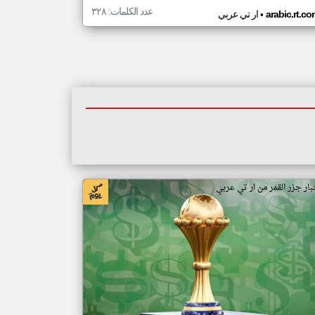
عدد الكلمات: ٣٢٨
•
arabic.rt.c
ار تي عربي
بار جزر القمر من ار تي عربي