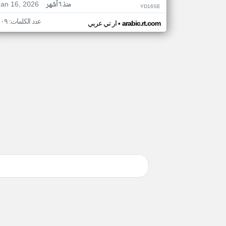
Jan 16, 2026
منذ ٦ أشهر
YD16SE
عدد الكلمات: ١٠٩
•
arabic.rt.com
ار تي عربي