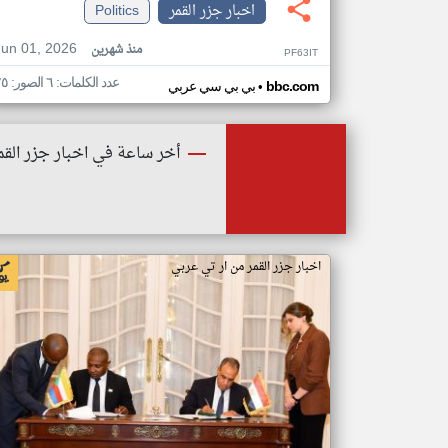
اخبار جزر القمر
Politics
Jun 01, 2026
منذ شهرين
PF63IT
عدد الكلمات: ٦ الصور: ٢٥
•
bbc.com
بي بي سي عربي
أخر ساعة في اخبار جزر القم
اخبار جزر القمر من ار تي عربي