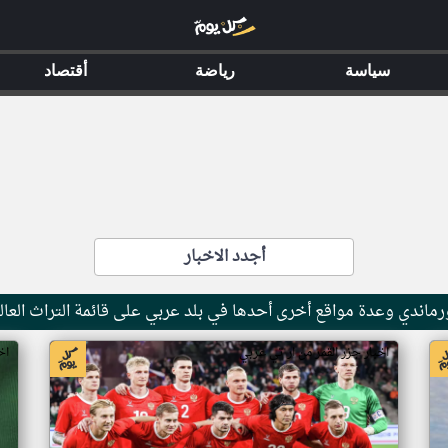
سياسة
رياضة
أقتصاد
أجدد الاخبار
ماندي وعدة مواقع أخرى أحدها في بلد عربي على قائمة التراث العال
اخبار جزر القمر من ار تي عربي
اخ