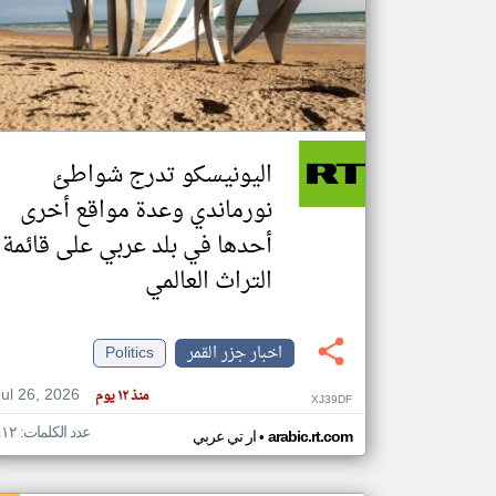
تعبر
المقالات
الموجوده
هنا عن
وجهة
اليونيسكو تدرج شواطئ
نظر
كاتبيها.
نورماندي وعدة مواقع أخرى
أحدها في بلد عربي على قائمة
التراث العالمي
اخبار جزر القمر
Politics
Jul 26, 2026
منذ ١٢ يوم
XJ39DF
عدد الكلمات: ٤١٢
•
arabic.rt.com
ار تي عربي