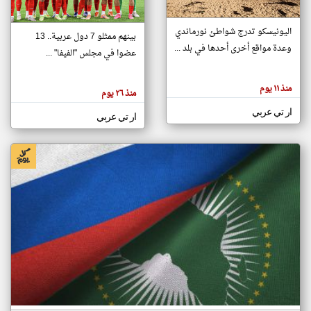
اليونيسكو تدرج شواطئ نورماندي
بينهم ممثلو 7 دول عربية.. 13
klyoum.com
وعدة مواقع أخرى أحدها في بلد ...
تغيير الدولة
عضوا في مجلس "الفيفا" ...
تعبر
مصادر الأخبار من جزر القمر
المقالات
الموجوده
اخبار جزر القمر على مدار الساعة
منذ ١١ يوم
هنا عن
منذ ٢٦ يوم
وجهة
نظر
أهم اخبار جزر القمر العاجلة والمباشرة
ار تي عربي
كاتبيها.
ار تي عربي