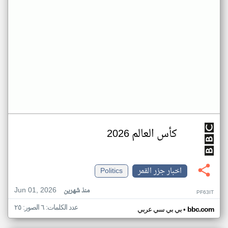
كأس العالم 2026
اخبار جزر القمر
Politics
Jun 01, 2026
منذ شهرين
PF63IT
عدد الكلمات: ٦ الصور: ٢٥
•
bbc.com
بي بي سي عربي