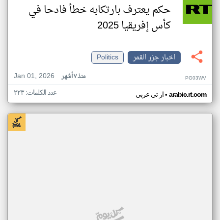
حكم يعترف بارتكابه خطأ فادحا في
كأس إفريقيا 2025
اخبار جزر القمر
Politics
Jan 01, 2026
منذ ٧ أشهر
PG03WV
عدد الكلمات: ٢٢٣
•
arabic.rt.com
ار تي عربي