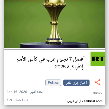
أفضل 7 نجوم عرب في كأس الأمم
الإفريقية 2025
اخبار جزر القمر
Politics
Jan 16, 2026
منذ ٦ أشهر
YD16SE
عدد الكلمات: ١٠٩
•
arabic.rt.com
ار تي عربي