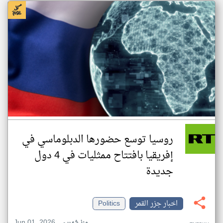
روسيا توسع حضورها الدبلوماسي في
إفريقيا بافتتاح ممثليات في 4 دول
جديدة
اخبار جزر القمر
Politics
Jun 01, 2026