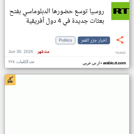
روسيا توسع حضورها الدبلوماسي بفتح
بعثات جديدة في 4 دول أفريقية
اخبار جزر القمر
Politics
Jun 30, 2026
منذ شهر
TG39ZI
عدد الكلمات: ٢٢٨
•
arabic.rt.com
ار تي عربي