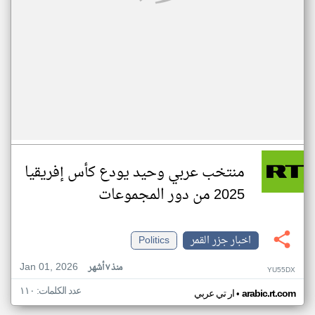
منتخب عربي وحيد يودع كأس إفريقيا
2025 من دور المجموعات
اخبار جزر القمر
Politics
Jan 01, 2026
منذ ٧ أشهر
YU55DX
عدد الكلمات: ١١٠
•
arabic.rt.com
ار تي عربي