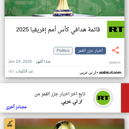
قائمة هدافي كأس أمم إفريقيا 2025
اخبار جزر القمر
Politics
Jan 19, 2026
منذ ٦ أشهر
QG60YL
عدد الكلمات: ١٤١
•
arabic.rt.com
ار تي عربي
تابع اخر اخبار جزر القمر من
ار تي عربي
مصادر أخرى