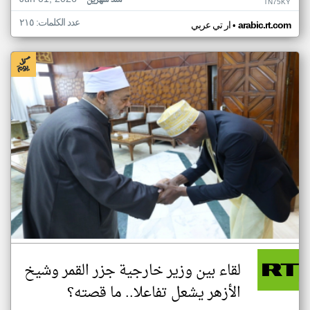
منذ شهرين
TN75KY
عدد الكلمات: ٢١٥
•
arabic.rt.com
ار تي عربي
لقاء بين وزير خارجية جزر القمر وشيخ
الأزهر يشعل تفاعلا.. ما قصته؟