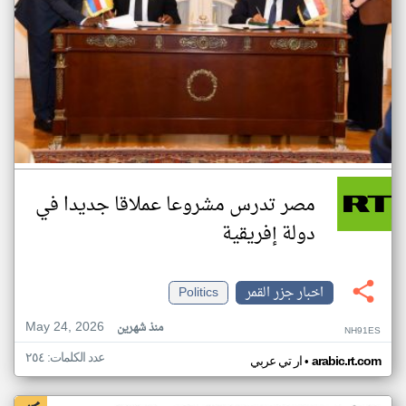
مصر تدرس مشروعا عملاقا جديدا في
دولة إفريقية
اخبار جزر القمر
Politics
May 24, 2026
منذ شهرين
NH91ES
عدد الكلمات: ٢٥٤
•
arabic.rt.com
ار تي عربي