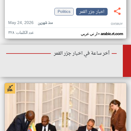
اخبار جزر القمر
Politics
May 24, 2026
منذ شهرين
OX58UY
عدد الكلمات: ٣٢٨
•
arabic.rt.com
ار تي عربي
أخر ساعة في اخبار جزر القمر