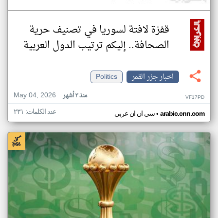
قفزة لافتة لسوريا في تصنيف حرية
الصحافة.. إليكم ترتيب الدول العربية
اخبار جزر القمر
Politics
May 04, 2026
منذ ٣ أشهر
VF17PD
عدد الكلمات: ٢٣١
•
arabic.cnn.com
سي ان ان عربي