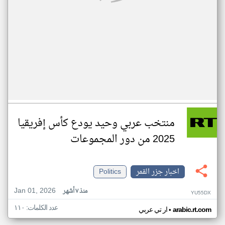
منتخب عربي وحيد يودع كأس إفريقيا
2025 من دور المجموعات
اخبار جزر القمر
Politics
Jan 01, 2026
منذ ٧ أشهر
YU55DX
عدد الكلمات: ١١٠
•
arabic.rt.com
ار تي عربي