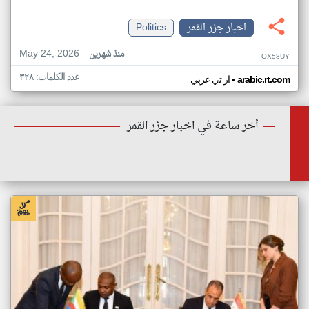
اخبار جزر القمر
Politics
May 24, 2026
منذ شهرين
OX58UY
عدد الكلمات: ٣٢٨
•
arabic.rt.com
ار تي عربي
أخر ساعة في اخبار جزر القمر