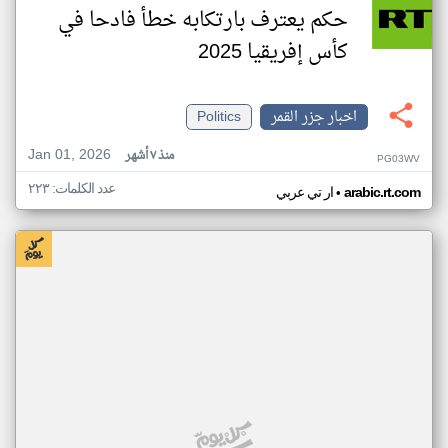
حكم يعترف بارتكابه خطأ فادحا في
كأس إفريقيا 2025
اخبار جزر القمر
Politics
Jan 01, 2026
منذ ٧ أشهر
PG03WV
عدد الكلمات: ٢٢٣
•
arabic.rt.com
ار تي عربي