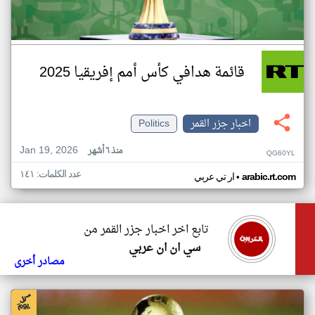
قائمة هدافي كأس أمم إفريقيا 2025
اخبار جزر القمر
Politics
Jan 19, 2026
منذ ٦ أشهر
QG60YL
عدد الكلمات: ١٤١
•
arabic.rt.com
ار تي عربي
تابع اخر اخبار جزر القمر من
سي ان ان عربي
مصادر أخرى