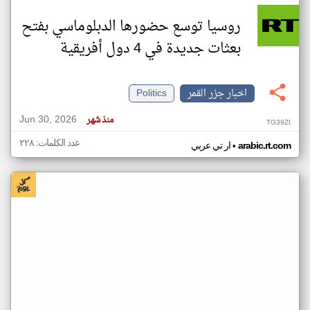
روسيا توسع حضورها الدبلوماسي بفتح
بعثات جديدة في 4 دول أفريقية
اخبار جزر القمر
Politics
Jun 30, 2026
منذ شهر
TG39ZI
عدد الكلمات: ٢٢٨
•
arabic.rt.com
ار تي عربي