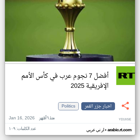
أفضل 7 نجوم عرب في كأس الأمم
الإفريقية 2025
اخبار جزر القمر
Politics
Jan 16, 2026
منذ ٦ أشهر
YD16SE
عدد الكلمات: ١٠٩
•
arabic.rt.com
ار تي عربي