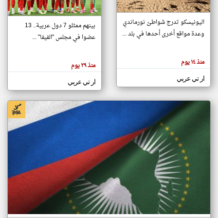
اليونيسكو تدرج شواطئ نورماندي
بينهم ممثلو 7 دول عربية.. 13
klyoum.com
وعدة مواقع أخرى أحدها في بلد ...
تغيير الدولة
عضوا في مجلس "الفيفا" ...
تعبر
مصادر الأخبار من جزر القمر
المقالات
الموجوده
اخبار جزر القمر على مدار الساعة
منذ ١٤ يوم
هنا عن
منذ ٢٩ يوم
وجهة
نظر
أهم اخبار جزر القمر العاجلة والمباشرة
ار تي عربي
كاتبيها.
ار تي عربي