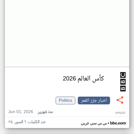
كأس العالم 2026
اخبار جزر القمر
Politics
Jun 01, 2026
منذ شهرين
PF63IT
عدد الكلمات: ٦ الصور: ٢٥
•
bbc.com
بي بي سي عربي