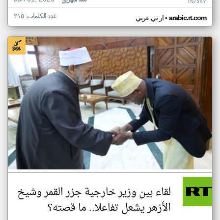
منذ شهرين
TN75KY
عدد الكلمات: ٢١٥
•
arabic.rt.com
ار تي عربي
لقاء بين وزير خارجية جزر القمر وشيخ
الأزهر يشعل تفاعلا.. ما قصته؟