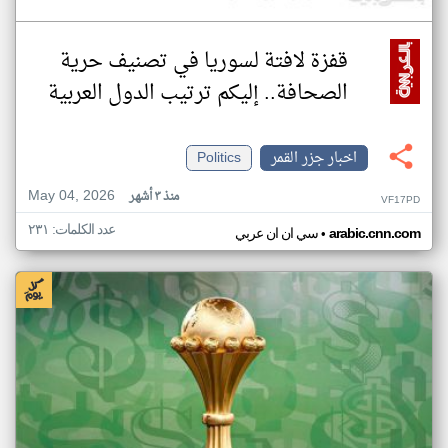
قفزة لافتة لسوريا في تصنيف حرية
الصحافة.. إليكم ترتيب الدول العربية
اخبار جزر القمر
Politics
May 04, 2026
منذ ٣ أشهر
VF17PD
عدد الكلمات: ٢٣١
•
arabic.cnn.com
سي ان ان عربي