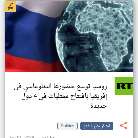
روسيا توسع حضورها الدبلوماسي في
إفريقيا بافتتاح ممثليات في 4 دول
جديدة
اخبار جزر القمر
Politics
Jun 01, 2026