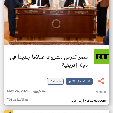
مصر تدرس مشروعا عملاقا جديدا في
دولة إفريقية
اخبار جزر القمر
Politics
May 24, 2026
منذ شهرين
NH91ES
عدد الكلمات: ٢٥٤
•
arabic.rt.com
ار تي عربي