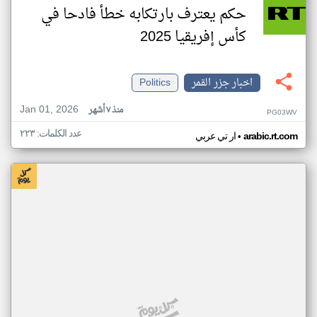
حكم يعترف بارتكابه خطأ فادحا في
كأس إفريقيا 2025
اخبار جزر القمر
Politics
Jan 01, 2026
منذ ٧ أشهر
PG03WV
عدد الكلمات: ٢٢٣
•
arabic.rt.com
ار تي عربي