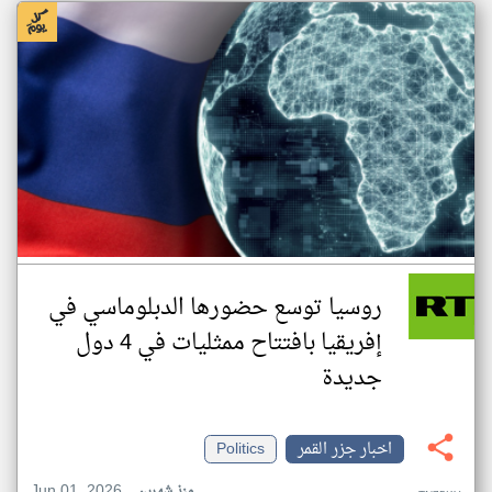
روسيا توسع حضورها الدبلوماسي في
إفريقيا بافتتاح ممثليات في 4 دول
جديدة
اخبار جزر القمر
Politics
Jun 01, 2026