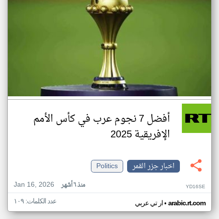
أفضل 7 نجوم عرب في كأس الأمم
الإفريقية 2025
اخبار جزر القمر
Politics
Jan 16, 2026
منذ ٦ أشهر
YD16SE
عدد الكلمات: ١٠٩
•
arabic.rt.com
ار تي عربي