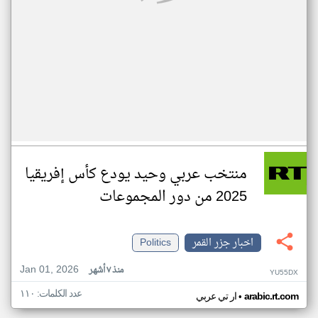
منتخب عربي وحيد يودع كأس إفريقيا
2025 من دور المجموعات
اخبار جزر القمر
Politics
Jan 01, 2026
منذ ٧ أشهر
YU55DX
عدد الكلمات: ١١٠
•
arabic.rt.com
ار تي عربي