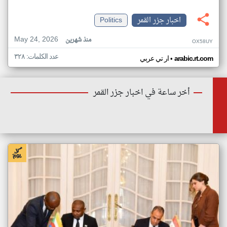
اخبار جزر القمر
Politics
May 24, 2026
منذ شهرين
OX58UY
عدد الكلمات: ٣٢٨
•
arabic.rt.com
ار تي عربي
أخر ساعة في اخبار جزر القمر