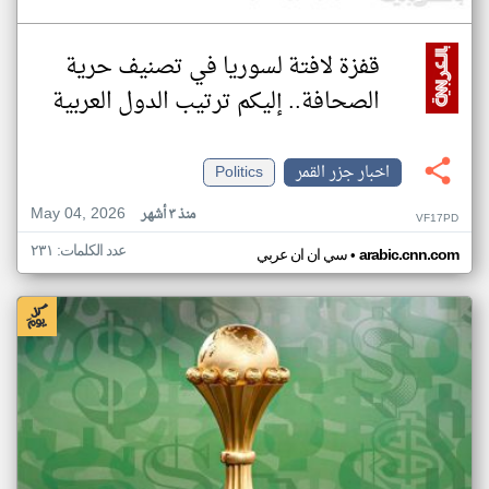
قفزة لافتة لسوريا في تصنيف حرية
الصحافة.. إليكم ترتيب الدول العربية
اخبار جزر القمر
Politics
May 04, 2026
منذ ٣ أشهر
VF17PD
عدد الكلمات: ٢٣١
•
arabic.cnn.com
سي ان ان عربي