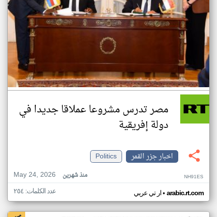
مصر تدرس مشروعا عملاقا جديدا في
دولة إفريقية
اخبار جزر القمر
Politics
May 24, 2026
منذ شهرين
NH91ES
عدد الكلمات: ٢٥٤
•
arabic.rt.com
ار تي عربي