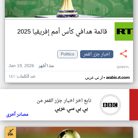
قائمة هدافي كأس أمم إفريقيا 2025
اخبار جزر القمر
Politics
Jan 19, 2026
منذ ٦ أشهر
QG60YL
عدد الكلمات: ١٤١
•
arabic.rt.com
ار تي عربي
تابع اخر اخبار جزر القمر من
بي بي سي عربي
مصادر أخرى