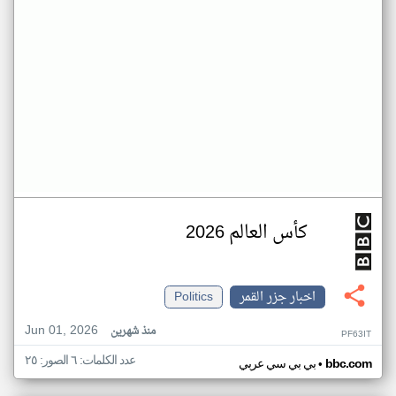
كأس العالم 2026
اخبار جزر القمر
Politics
Jun 01, 2026
منذ شهرين
PF63IT
عدد الكلمات: ٦ الصور: ٢٥
•
bbc.com
بي بي سي عربي