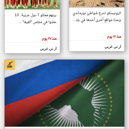
اليونيسكو تدرج شواطئ نورماندي
بينهم ممثلو 7 دول عربية.. 13
klyoum.com
وعدة مواقع أخرى أحدها في بلد ...
تغيير الدولة
عضوا في مجلس "الفيفا" ...
تعبر
مصادر الأخبار من جزر القمر
المقالات
الموجوده
اخبار جزر القمر على مدار الساعة
منذ ١٢ يوم
هنا عن
منذ ٢٧ يوم
وجهة
نظر
أهم اخبار جزر القمر العاجلة والمباشرة
ار تي عربي
كاتبيها.
ار تي عربي