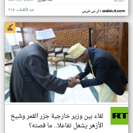
منذ شهرين
TN75KY
عدد الكلمات: ٢١٥
•
arabic.rt.com
ار تي عربي
لقاء بين وزير خارجية جزر القمر وشيخ
الأزهر يشعل تفاعلا.. ما قصته؟