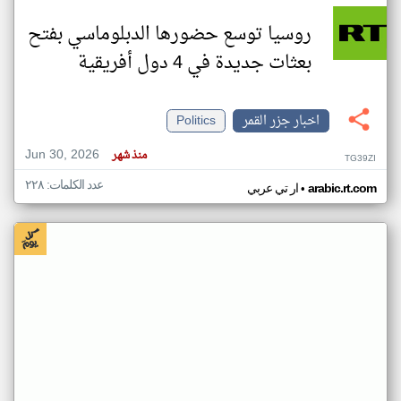
روسيا توسع حضورها الدبلوماسي بفتح
بعثات جديدة في 4 دول أفريقية
اخبار جزر القمر
Politics
Jun 30, 2026
منذ شهر
TG39ZI
عدد الكلمات: ٢٢٨
•
arabic.rt.com
ار تي عربي