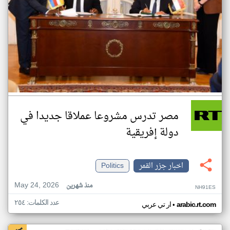
مصر تدرس مشروعا عملاقا جديدا في
دولة إفريقية
اخبار جزر القمر
Politics
May 24, 2026
منذ شهرين
NH91ES
عدد الكلمات: ٢٥٤
•
arabic.rt.com
ار تي عربي