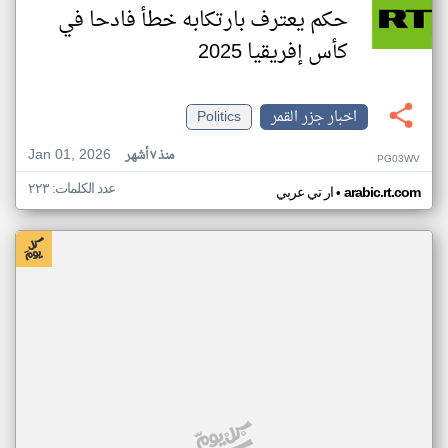
حكم يعترف بارتكابه خطأ فادحا في
كأس إفريقيا 2025
اخبار جزر القمر
Politics
Jan 01, 2026
منذ ٧ أشهر
PG03WV
عدد الكلمات: ٢٢٣
•
arabic.rt.com
ار تي عربي