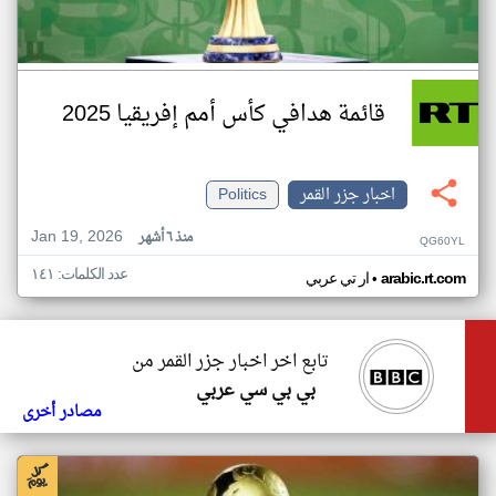
قائمة هدافي كأس أمم إفريقيا 2025
اخبار جزر القمر
Politics
Jan 19, 2026
منذ ٦ أشهر
QG60YL
عدد الكلمات: ١٤١
•
arabic.rt.com
ار تي عربي
تابع اخر اخبار جزر القمر من
بي بي سي عربي
مصادر أخرى