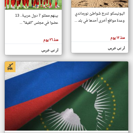
اليونيسكو تدرج شواطئ نورماندي
بينهم ممثلو 7 دول عربية.. 13
klyoum.com
وعدة مواقع أخرى أحدها في بلد ...
تغيير الدولة
عضوا في مجلس "الفيفا" ...
تعبر
مصادر الأخبار من جزر القمر
المقالات
الموجوده
اخبار جزر القمر على مدار الساعة
منذ ١٢ يوم
هنا عن
منذ ٢٦ يوم
وجهة
نظر
أهم اخبار جزر القمر العاجلة والمباشرة
ار تي عربي
كاتبيها.
ار تي عربي