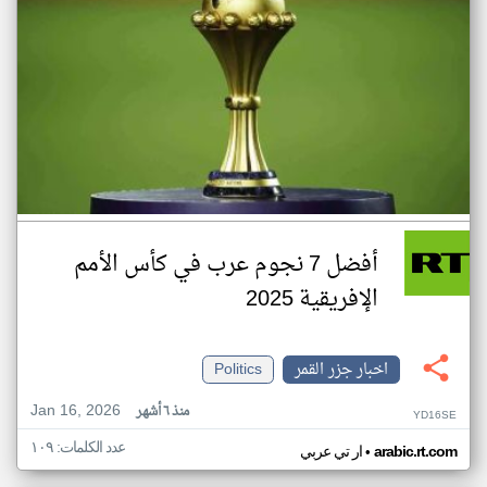
أفضل 7 نجوم عرب في كأس الأمم
الإفريقية 2025
اخبار جزر القمر
Politics
Jan 16, 2026
منذ ٦ أشهر
YD16SE
عدد الكلمات: ١٠٩
•
arabic.rt.com
ار تي عربي