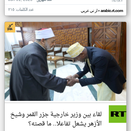
منذ شهرين
TN75KY
عدد الكلمات: ٢١٥
•
arabic.rt.com
ار تي عربي
لقاء بين وزير خارجية جزر القمر وشيخ
الأزهر يشعل تفاعلا.. ما قصته؟