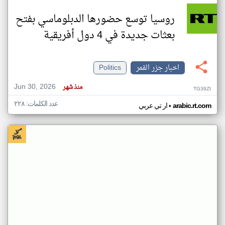
روسيا توسع حضورها الدبلوماسي بفتح
بعثات جديدة في 4 دول أفريقية
اخبار جزر القمر
Politics
Jun 30, 2026
منذ شهر
TG39ZI
عدد الكلمات: ٢٢٨
•
arabic.rt.com
ار تي عربي