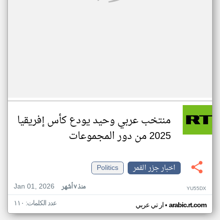
منتخب عربي وحيد يودع كأس إفريقيا
2025 من دور المجموعات
اخبار جزر القمر
Politics
Jan 01, 2026
منذ ٧ أشهر
YU55DX
عدد الكلمات: ١١٠
•
arabic.rt.com
ار تي عربي