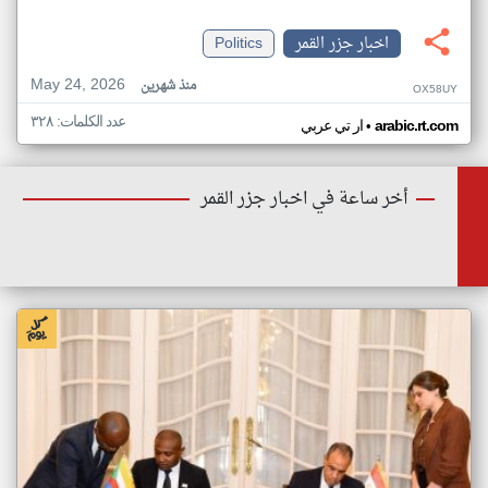
اخبار جزر القمر
Politics
May 24, 2026
منذ شهرين
OX58UY
عدد الكلمات: ٣٢٨
•
arabic.rt.com
ار تي عربي
أخر ساعة في اخبار جزر القمر