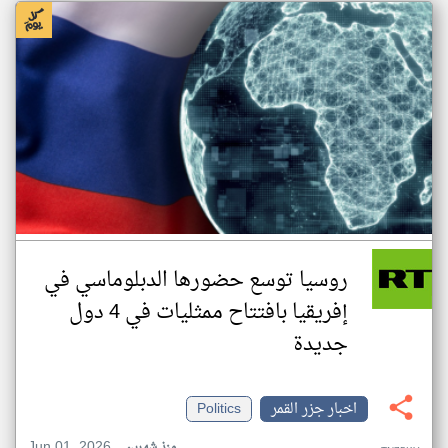
روسيا توسع حضورها الدبلوماسي في
إفريقيا بافتتاح ممثليات في 4 دول
جديدة
اخبار جزر القمر
Politics
Jun 01, 2026