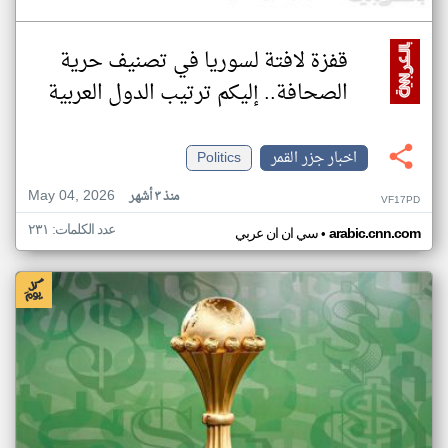
قفزة لافتة لسوريا في تصنيف حرية
الصحافة.. إليكم ترتيب الدول العربية
اخبار جزر القمر
Politics
May 04, 2026
منذ ٣ أشهر
VF17PD
عدد الكلمات: ٢٣١
•
arabic.cnn.com
سي ان ان عربي