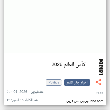
كأس العالم 2026
اخبار جزر القمر
Politics
Jun 01, 2026
منذ شهرين
PF63IT
عدد الكلمات: ٦ الصور: ٢٥
•
bbc.com
بي بي سي عربي