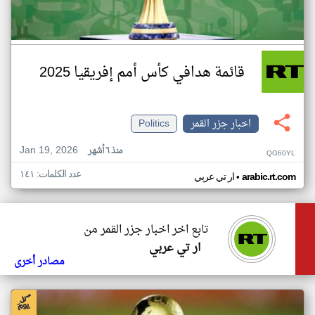
قائمة هدافي كأس أمم إفريقيا 2025
اخبار جزر القمر
Politics
Jan 19, 2026
منذ ٦ أشهر
QG60YL
عدد الكلمات: ١٤١
•
arabic.rt.com
ار تي عربي
تابع اخر اخبار جزر القمر من
ار تي عربي
مصادر أخرى