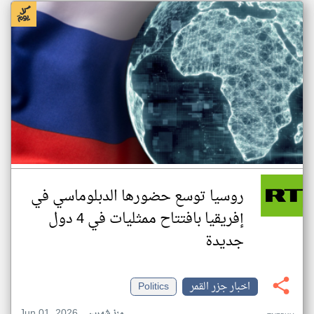
روسيا توسع حضورها الدبلوماسي في
إفريقيا بافتتاح ممثليات في 4 دول
جديدة
اخبار جزر القمر
Politics
Jun 01, 2026