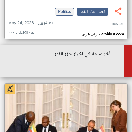
اخبار جزر القمر
Politics
May 24, 2026
منذ شهرين
OX58UY
عدد الكلمات: ٣٢٨
•
arabic.rt.com
ار تي عربي
أخر ساعة في اخبار جزر القمر