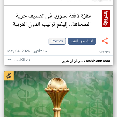
قفزة لافتة لسوريا في تصنيف حرية
الصحافة.. إليكم ترتيب الدول العربية
اخبار جزر القمر
Politics
May 04, 2026
منذ ٣ أشهر
VF17PD
عدد الكلمات: ٢٣١
•
arabic.cnn.com
سي ان ان عربي