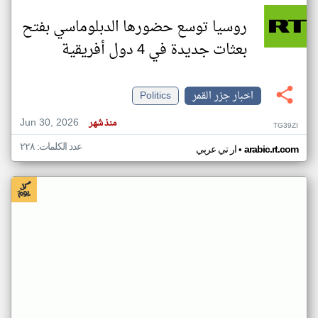
روسيا توسع حضورها الدبلوماسي بفتح
بعثات جديدة في 4 دول أفريقية
اخبار جزر القمر
Politics
Jun 30, 2026
منذ شهر
TG39ZI
عدد الكلمات: ٢٢٨
•
arabic.rt.com
ار تي عربي