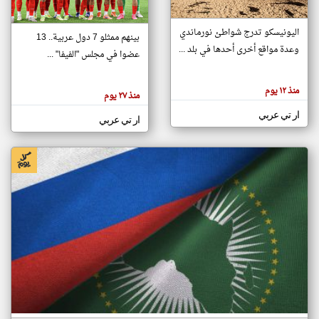
اليونيسكو تدرج شواطئ نورماندي
بينهم ممثلو 7 دول عربية.. 13
klyoum.com
وعدة مواقع أخرى أحدها في بلد ...
تغيير الدولة
عضوا في مجلس "الفيفا" ...
تعبر
مصادر الأخبار من جزر القمر
المقالات
الموجوده
اخبار جزر القمر على مدار الساعة
منذ ١٢ يوم
هنا عن
منذ ٢٧ يوم
وجهة
نظر
أهم اخبار جزر القمر العاجلة والمباشرة
ار تي عربي
كاتبيها.
ار تي عربي