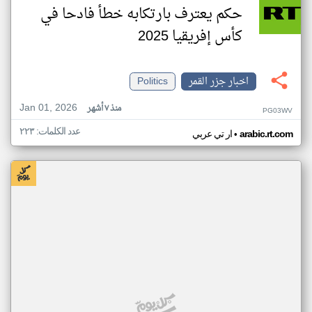
حكم يعترف بارتكابه خطأ فادحا في
كأس إفريقيا 2025
اخبار جزر القمر
Politics
Jan 01, 2026
منذ ٧ أشهر
PG03WV
عدد الكلمات: ٢٢٣
•
arabic.rt.com
ار تي عربي