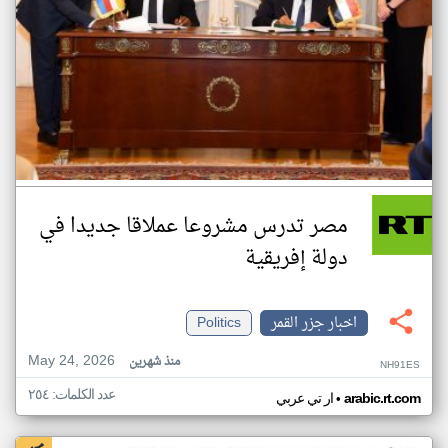
مصر تدرس مشروعا عملاقا جديدا في
دولة إفريقية
اخبار جزر القمر
Politics
May 24, 2026
منذ شهرين
NH91ES
عدد الكلمات: ٢٥٤
•
arabic.rt.com
ار تي عربي