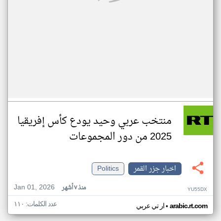
منتخب عربي وحيد يودع كأس إفريقيا
2025 من دور المجموعات
اخبار جزر القمر
Politics
Jan 01, 2026
منذ ٧ أشهر
YU55DX
عدد الكلمات: ١١٠
•
arabic.rt.com
ار تي عربي