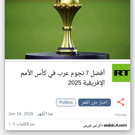
أفضل 7 نجوم عرب في كأس الأمم
الإفريقية 2025
اخبار جزر القمر
Politics
Jan 16, 2026
منذ ٦ أشهر
YD16SE
عدد الكلمات: ١٠٩
•
arabic.rt.com
ار تي عربي