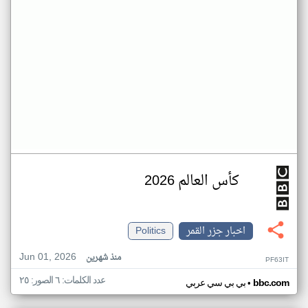
كأس العالم 2026
اخبار جزر القمر
Politics
Jun 01, 2026
منذ شهرين
PF63IT
عدد الكلمات: ٦ الصور: ٢٥
•
bbc.com
بي بي سي عربي