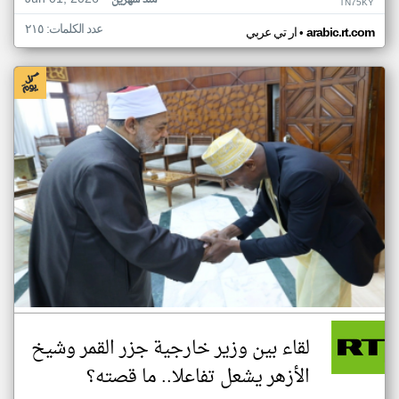
منذ شهرين
TN75KY
عدد الكلمات: ٢١٥
•
arabic.rt.com
ار تي عربي
لقاء بين وزير خارجية جزر القمر وشيخ
الأزهر يشعل تفاعلا.. ما قصته؟