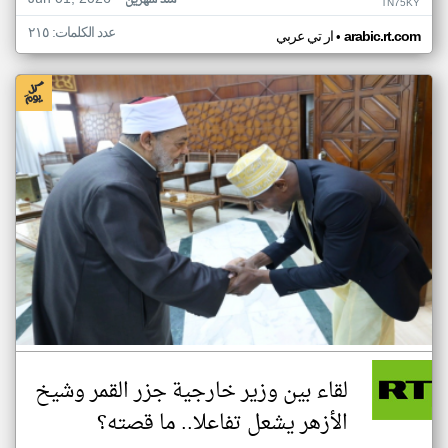
منذ شهرين
TN75KY
عدد الكلمات: ٢١٥
•
arabic.rt.com
ار تي عربي
لقاء بين وزير خارجية جزر القمر وشيخ
الأزهر يشعل تفاعلا.. ما قصته؟