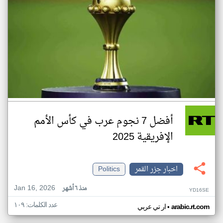
أفضل 7 نجوم عرب في كأس الأمم
الإفريقية 2025
اخبار جزر القمر
Politics
Jan 16, 2026
منذ ٦ أشهر
YD16SE
عدد الكلمات: ١٠٩
•
arabic.rt.com
ار تي عربي