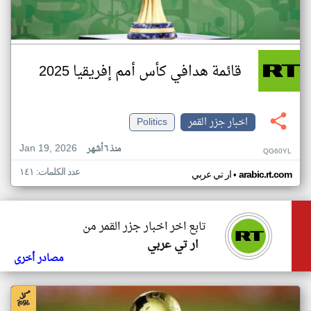
قائمة هدافي كأس أمم إفريقيا 2025
اخبار جزر القمر
Politics
Jan 19, 2026
منذ ٦ أشهر
QG60YL
عدد الكلمات: ١٤١
•
arabic.rt.com
ار تي عربي
تابع اخر اخبار جزر القمر من
ار تي عربي
مصادر أخرى