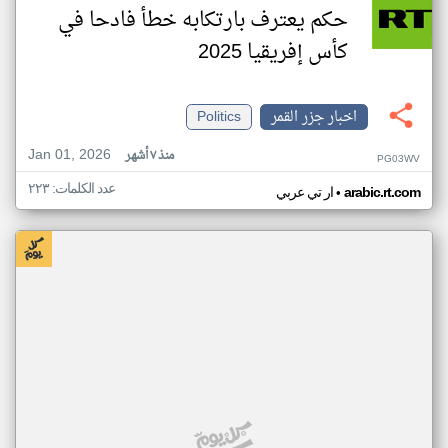
حكم يعترف بارتكابه خطأ فادحا في
كأس إفريقيا 2025
اخبار جزر القمر
Politics
Jan 01, 2026
منذ ٧ أشهر
PG03WV
عدد الكلمات: ٢٢٣
•
arabic.rt.com
ار تي عربي