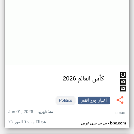
كأس العالم 2026
اخبار جزر القمر
Politics
Jun 01, 2026
منذ شهرين
PF63IT
عدد الكلمات: ٦ الصور: ٢٥
•
bbc.com
بي بي سي عربي