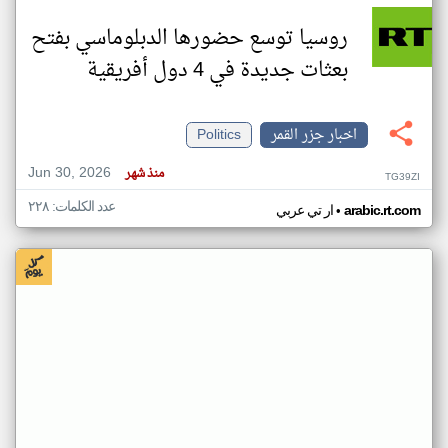
روسيا توسع حضورها الدبلوماسي بفتح
بعثات جديدة في 4 دول أفريقية
اخبار جزر القمر
Politics
Jun 30, 2026
منذ شهر
TG39ZI
عدد الكلمات: ٢٢٨
•
arabic.rt.com
ار تي عربي