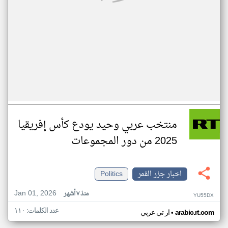
منتخب عربي وحيد يودع كأس إفريقيا
2025 من دور المجموعات
اخبار جزر القمر
Politics
Jan 01, 2026
منذ ٧ أشهر
YU55DX
عدد الكلمات: ١١٠
•
arabic.rt.com
ار تي عربي