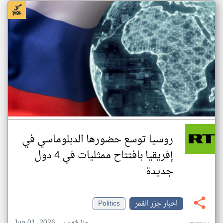
روسيا توسع حضورها الدبلوماسي في
إفريقيا بافتتاح ممثليات في 4 دول
جديدة
اخبار جزر القمر
Politics
Jun 01, 2026