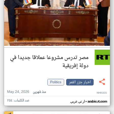
مصر تدرس مشروعا عملاقا جديدا في
دولة إفريقية
اخبار جزر القمر
Politics
May 24, 2026
منذ شهرين
NH91ES
عدد الكلمات: ٢٥٤
•
arabic.rt.com
ار تي عربي