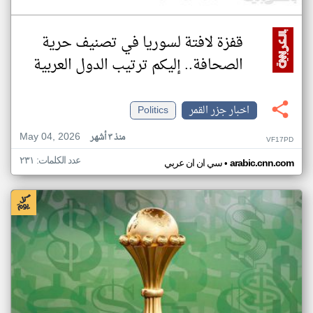
قفزة لافتة لسوريا في تصنيف حرية
الصحافة.. إليكم ترتيب الدول العربية
اخبار جزر القمر
Politics
May 04, 2026
منذ ٣ أشهر
VF17PD
عدد الكلمات: ٢٣١
•
arabic.cnn.com
سي ان ان عربي