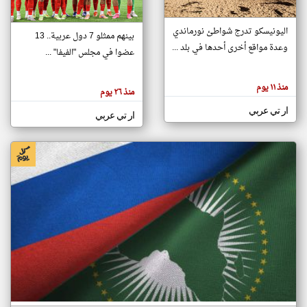
اليونيسكو تدرج شواطئ نورماندي
بينهم ممثلو 7 دول عربية.. 13
klyoum.com
وعدة مواقع أخرى أحدها في بلد ...
تغيير الدولة
عضوا في مجلس "الفيفا" ...
تعبر
مصادر الأخبار من جزر القمر
المقالات
الموجوده
اخبار جزر القمر على مدار الساعة
منذ ١١ يوم
هنا عن
منذ ٢٦ يوم
وجهة
نظر
أهم اخبار جزر القمر العاجلة والمباشرة
ار تي عربي
كاتبيها.
ار تي عربي