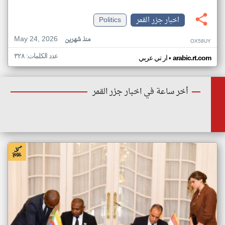
اخبار جزر القمر
Politics
May 24, 2026
منذ شهرين
OX58UY
عدد الكلمات: ٣٢٨
•
arabic.rt.com
ار تي عربي
أخر ساعة في اخبار جزر القمر