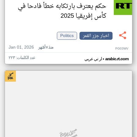
حكم يعترف بارتكابه خطأ فادحا في
كأس إفريقيا 2025
اخبار جزر القمر
Politics
Jan 01, 2026
منذ ٧ أشهر
PG03WV
عدد الكلمات: ٢٢٣
•
arabic.rt.com
ار تي عربي