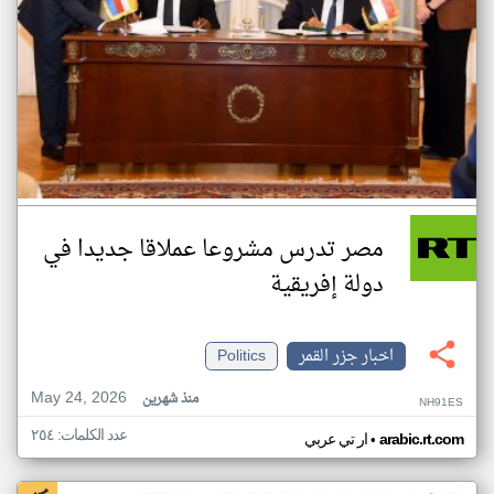
مصر تدرس مشروعا عملاقا جديدا في
دولة إفريقية
اخبار جزر القمر
Politics
May 24, 2026
منذ شهرين
NH91ES
عدد الكلمات: ٢٥٤
•
arabic.rt.com
ار تي عربي