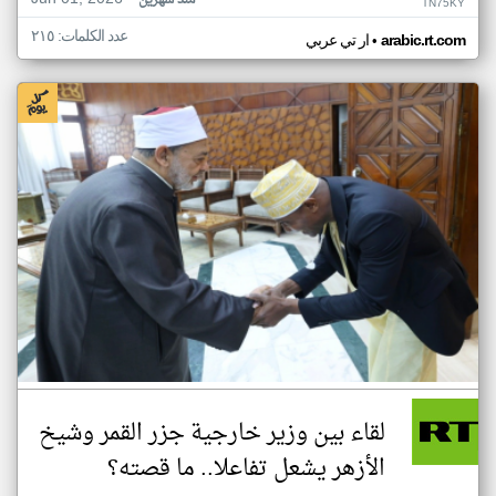
منذ شهرين
TN75KY
عدد الكلمات: ٢١٥
•
arabic.rt.com
ار تي عربي
لقاء بين وزير خارجية جزر القمر وشيخ
الأزهر يشعل تفاعلا.. ما قصته؟