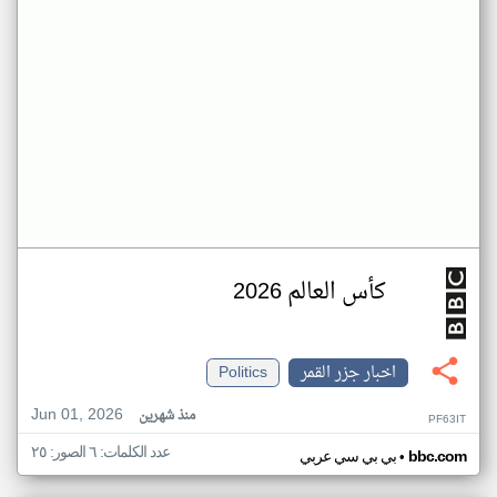
كأس العالم 2026
اخبار جزر القمر
Politics
Jun 01, 2026
منذ شهرين
PF63IT
عدد الكلمات: ٦ الصور: ٢٥
•
bbc.com
بي بي سي عربي