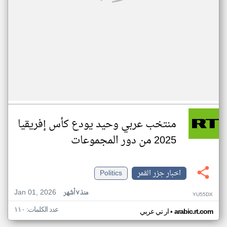
منتخب عربي وحيد يودع كأس إفريقيا
2025 من دور المجموعات
اخبار جزر القمر
Politics
Jan 01, 2026
منذ ٧ أشهر
YU55DX
عدد الكلمات: ١١٠
•
arabic.rt.com
ار تي عربي