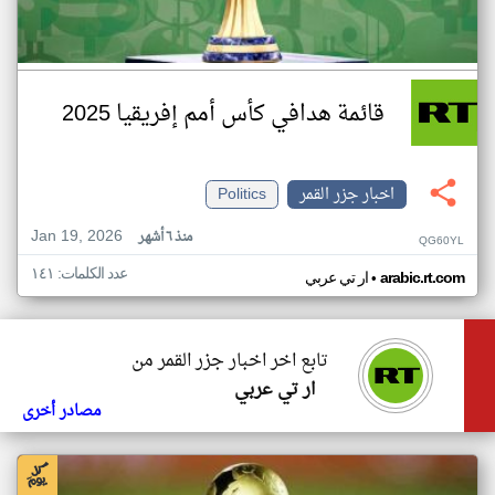
قائمة هدافي كأس أمم إفريقيا 2025
اخبار جزر القمر
Politics
Jan 19, 2026
منذ ٦ أشهر
QG60YL
عدد الكلمات: ١٤١
•
arabic.rt.com
ار تي عربي
تابع اخر اخبار جزر القمر من
ار تي عربي
مصادر أخرى