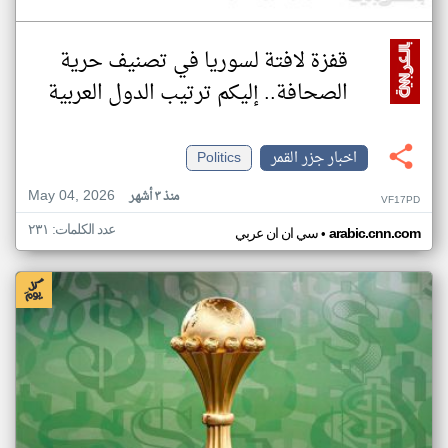
قفزة لافتة لسوريا في تصنيف حرية
الصحافة.. إليكم ترتيب الدول العربية
اخبار جزر القمر
Politics
May 04, 2026
منذ ٣ أشهر
VF17PD
عدد الكلمات: ٢٣١
•
arabic.cnn.com
سي ان ان عربي