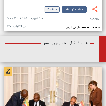
اخبار جزر القمر
Politics
May 24, 2026
منذ شهرين
OX58UY
عدد الكلمات: ٣٢٨
•
arabic.rt.com
ار تي عربي
أخر ساعة في اخبار جزر القمر