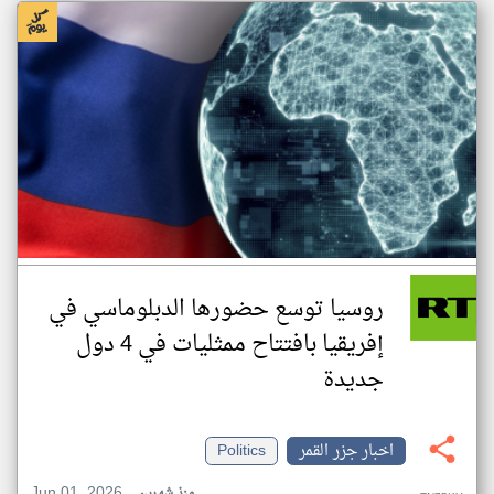
روسيا توسع حضورها الدبلوماسي في
إفريقيا بافتتاح ممثليات في 4 دول
جديدة
اخبار جزر القمر
Politics
Jun 01, 2026