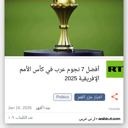
أفضل 7 نجوم عرب في كأس الأمم
الإفريقية 2025
اخبار جزر القمر
Politics
Jan 16, 2026
منذ ٦ أشهر
YD16SE
عدد الكلمات: ١٠٩
•
arabic.rt.com
ار تي عربي