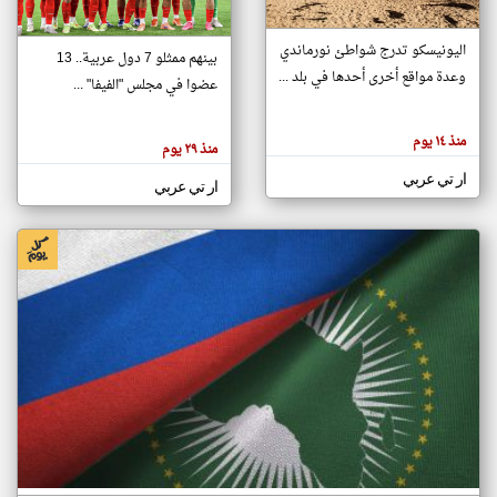
اليونيسكو تدرج شواطئ نورماندي
بينهم ممثلو 7 دول عربية.. 13
klyoum.com
وعدة مواقع أخرى أحدها في بلد ...
تغيير الدولة
عضوا في مجلس "الفيفا" ...
تعبر
مصادر الأخبار من جزر القمر
المقالات
الموجوده
اخبار جزر القمر على مدار الساعة
منذ ١٤ يوم
هنا عن
منذ ٢٩ يوم
وجهة
نظر
أهم اخبار جزر القمر العاجلة والمباشرة
ار تي عربي
كاتبيها.
ار تي عربي