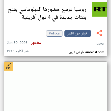
روسيا توسع حضورها الدبلوماسي بفتح
بعثات جديدة في 4 دول أفريقية
اخبار جزر القمر
Politics
Jun 30, 2026
منذ شهر
TG39ZI
عدد الكلمات: ٢٢٨
•
arabic.rt.com
ار تي عربي