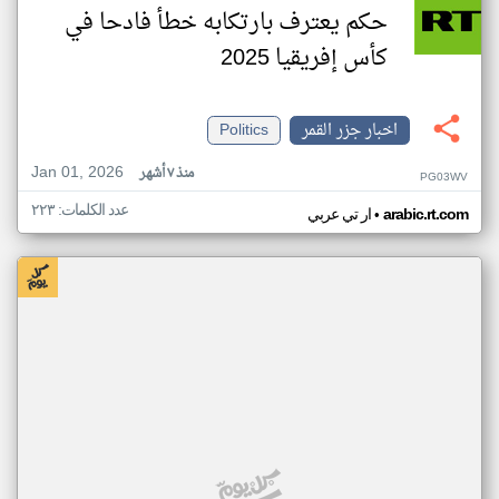
حكم يعترف بارتكابه خطأ فادحا في
كأس إفريقيا 2025
اخبار جزر القمر
Politics
Jan 01, 2026
منذ ٧ أشهر
PG03WV
عدد الكلمات: ٢٢٣
•
arabic.rt.com
ار تي عربي