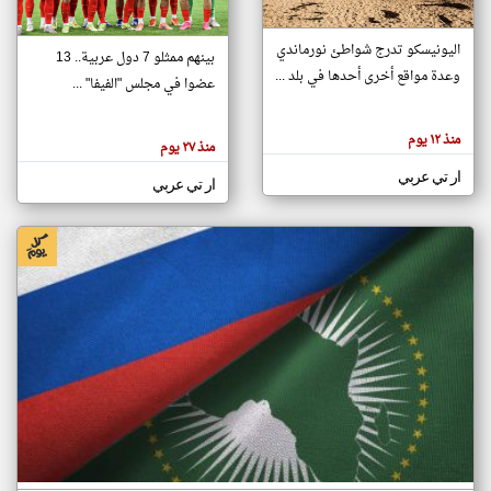
اليونيسكو تدرج شواطئ نورماندي
بينهم ممثلو 7 دول عربية.. 13
klyoum.com
وعدة مواقع أخرى أحدها في بلد ...
تغيير الدولة
عضوا في مجلس "الفيفا" ...
تعبر
مصادر الأخبار من جزر القمر
المقالات
الموجوده
اخبار جزر القمر على مدار الساعة
منذ ١٢ يوم
هنا عن
منذ ٢٧ يوم
وجهة
نظر
أهم اخبار جزر القمر العاجلة والمباشرة
ار تي عربي
كاتبيها.
ار تي عربي