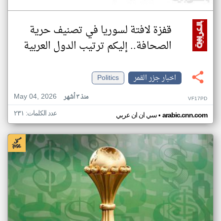
قفزة لافتة لسوريا في تصنيف حرية
الصحافة.. إليكم ترتيب الدول العربية
اخبار جزر القمر
Politics
May 04, 2026
منذ ٣ أشهر
VF17PD
عدد الكلمات: ٢٣١
•
arabic.cnn.com
سي ان ان عربي