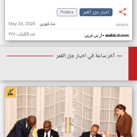
اخبار جزر القمر
Politics
May 24, 2026
منذ شهرين
OX58UY
عدد الكلمات: ٣٢٨
•
arabic.rt.com
ار تي عربي
أخر ساعة في اخبار جزر القمر