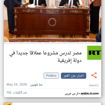
مصر تدرس مشروعا عملاقا جديدا في
دولة إفريقية
اخبار جزر القمر
Politics
May 24, 2026
منذ شهرين
NH91ES
عدد الكلمات: ٢٥٤
•
arabic.rt.com
ار تي عربي