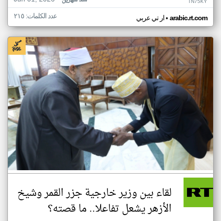
منذ شهرين
TN75KY
عدد الكلمات: ٢١٥
•
arabic.rt.com
ار تي عربي
لقاء بين وزير خارجية جزر القمر وشيخ
الأزهر يشعل تفاعلا.. ما قصته؟