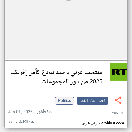
منتخب عربي وحيد يودع كأس إفريقيا
2025 من دور المجموعات
اخبار جزر القمر
Politics
Jan 01, 2026
منذ ٧ أشهر
YU55DX
عدد الكلمات: ١١٠
•
arabic.rt.com
ار تي عربي