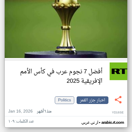
أفضل 7 نجوم عرب في كأس الأمم
الإفريقية 2025
اخبار جزر القمر
Politics
Jan 16, 2026
منذ ٦ أشهر
YD16SE
عدد الكلمات: ١٠٩
•
arabic.rt.com
ار تي عربي