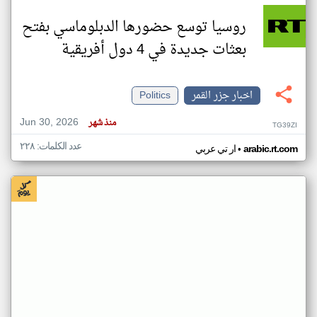
روسيا توسع حضورها الدبلوماسي بفتح
بعثات جديدة في 4 دول أفريقية
اخبار جزر القمر
Politics
Jun 30, 2026
منذ شهر
TG39ZI
عدد الكلمات: ٢٢٨
•
arabic.rt.com
ار تي عربي