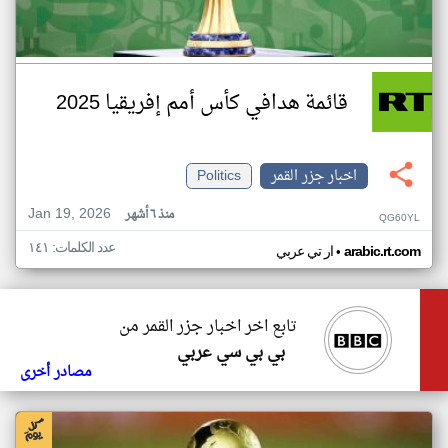
قائمة هدافي كأس أمم إفريقيا 2025
اخبار جزر القمر
Politics
Jan 19, 2026
منذ ٦ أشهر
QG60YL
عدد الكلمات: ١٤١
•
arabic.rt.com
ار تي عربي
تابع اخر اخبار جزر القمر من
بي بي سي عربي
مصادر أخرى