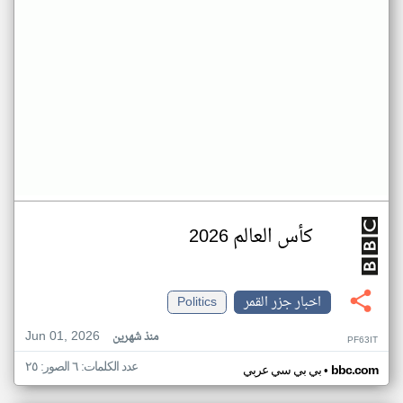
كأس العالم 2026
اخبار جزر القمر
Politics
Jun 01, 2026
منذ شهرين
PF63IT
عدد الكلمات: ٦ الصور: ٢٥
•
bbc.com
بي بي سي عربي