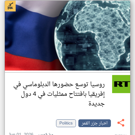
روسيا توسع حضورها الدبلوماسي في
إفريقيا بافتتاح ممثليات في 4 دول
جديدة
اخبار جزر القمر
Politics
Jun 01, 2026