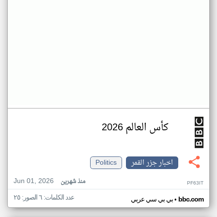
كأس العالم 2026
اخبار جزر القمر
Politics
Jun 01, 2026
منذ شهرين
PF63IT
عدد الكلمات: ٦ الصور: ٢٥
•
bbc.com
بي بي سي عربي