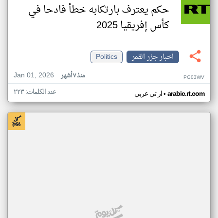
حكم يعترف بارتكابه خطأ فادحا في
كأس إفريقيا 2025
اخبار جزر القمر
Politics
Jan 01, 2026
منذ ٧ أشهر
PG03WV
عدد الكلمات: ٢٢٣
•
arabic.rt.com
ار تي عربي