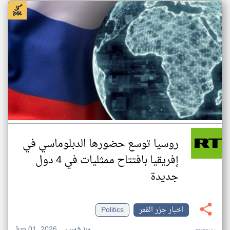
روسيا توسع حضورها الدبلوماسي في
إفريقيا بافتتاح ممثليات في 4 دول
جديدة
اخبار جزر القمر
Politics
Jun 01, 2026