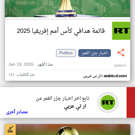
قائمة هدافي كأس أمم إفريقيا 2025
اخبار جزر القمر
Politics
Jan 19, 2026
منذ ٦ أشهر
QG60YL
عدد الكلمات: ١٤١
•
arabic.rt.com
ار تي عربي
تابع اخر اخبار جزر القمر من
ار تي عربي
مصادر أخرى