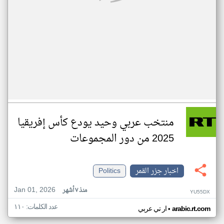
منتخب عربي وحيد يودع كأس إفريقيا
2025 من دور المجموعات
اخبار جزر القمر
Politics
Jan 01, 2026
منذ ٧ أشهر
YU55DX
عدد الكلمات: ١١٠
•
arabic.rt.com
ار تي عربي