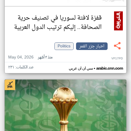
قفزة لافتة لسوريا في تصنيف حرية
الصحافة.. إليكم ترتيب الدول العربية
اخبار جزر القمر
Politics
May 04, 2026
منذ ٣ أشهر
VF17PD
عدد الكلمات: ٢٣١
•
arabic.cnn.com
سي ان ان عربي