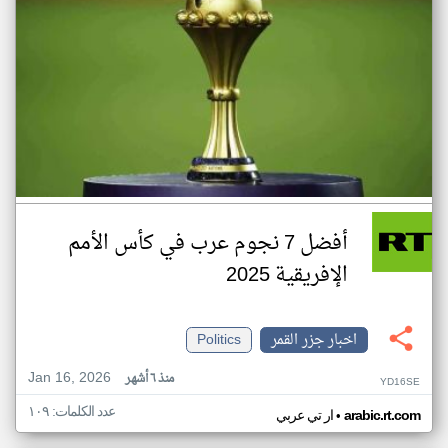
أفضل 7 نجوم عرب في كأس الأمم
الإفريقية 2025
اخبار جزر القمر
Politics
Jan 16, 2026
منذ ٦ أشهر
YD16SE
عدد الكلمات: ١٠٩
•
arabic.rt.com
ار تي عربي