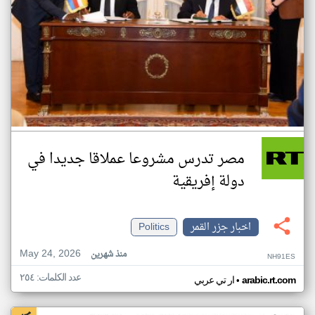
مصر تدرس مشروعا عملاقا جديدا في
دولة إفريقية
اخبار جزر القمر
Politics
May 24, 2026
منذ شهرين
NH91ES
عدد الكلمات: ٢٥٤
•
arabic.rt.com
ار تي عربي