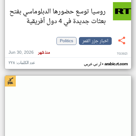
روسيا توسع حضورها الدبلوماسي بفتح
بعثات جديدة في 4 دول أفريقية
اخبار جزر القمر
Politics
Jun 30, 2026
منذ شهر
TG39ZI
عدد الكلمات: ٢٢٨
•
arabic.rt.com
ار تي عربي