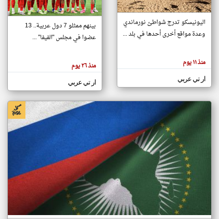
اليونيسكو تدرج شواطئ نورماندي
بينهم ممثلو 7 دول عربية.. 13
klyoum.com
وعدة مواقع أخرى أحدها في بلد ...
تغيير الدولة
عضوا في مجلس "الفيفا" ...
تعبر
مصادر الأخبار من جزر القمر
المقالات
الموجوده
اخبار جزر القمر على مدار الساعة
منذ ١١ يوم
هنا عن
منذ ٢٦ يوم
وجهة
نظر
أهم اخبار جزر القمر العاجلة والمباشرة
ار تي عربي
كاتبيها.
ار تي عربي