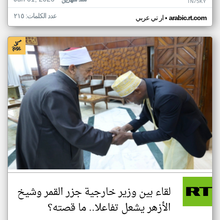
منذ شهرين
TN75KY
عدد الكلمات: ٢١٥
•
arabic.rt.com
ار تي عربي
لقاء بين وزير خارجية جزر القمر وشيخ
الأزهر يشعل تفاعلا.. ما قصته؟