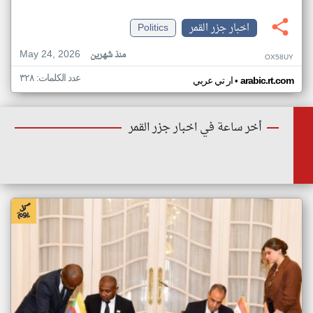
اخبار جزر القمر
Politics
May 24, 2026
منذ شهرين
OX58UY
عدد الكلمات: ٣٢٨
•
arabic.rt.com
ار تي عربي
أخر ساعة في اخبار جزر القمر