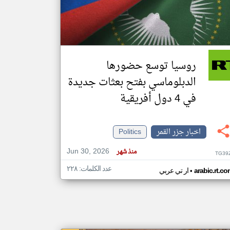
klyoum.com
تغيير الدولة
مصادر الأخبار من جزر القمر
روسيا توسع حضورها
اخبار جزر القمر على مدار الساعة
الدبلوماسي بفتح بعثات جديدة
أهم اخبار جزر القمر العاجلة والمباشرة
في 4 دول أفريقية
اخبار جزر القمر
Politics
Jun 30, 2026
منذ شهر
TG39
عدد الكلمات: ٢٢٨
•
arabic.rt.c
ار تي عربي