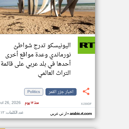
تعبر
المقالات
الموجوده
هنا عن
وجهة
اليونيسكو تدرج شواطئ
نظر
كاتبيها.
نورماندي وعدة مواقع أخرى
أحدها في بلد عربي على قائمة
التراث العالمي
اخبار جزر القمر
Politics
Jul 26, 2026
منذ ١٢ يوم
XJ39DF
عدد الكلمات: ٤١٢
•
arabic.rt.com
ار تي عربي