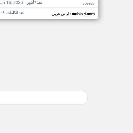
Jan 16, 2026
منذ ٦ أشهر
YD16SE
عدد الكلمات: ١٠٩
•
arabic.rt.com
ار تي عربي