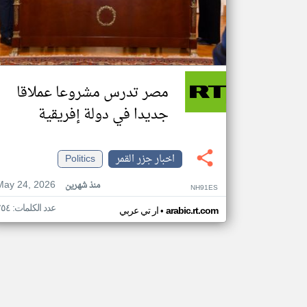
مصر تدرس مشروعا عملاقا
جديدا في دولة إفريقية
اخبار جزر القمر
Politics
May 24, 2026
منذ شهرين
NH91ES
عدد الكلمات: ٢٥٤
•
arabic.rt.com
ار تي عربي