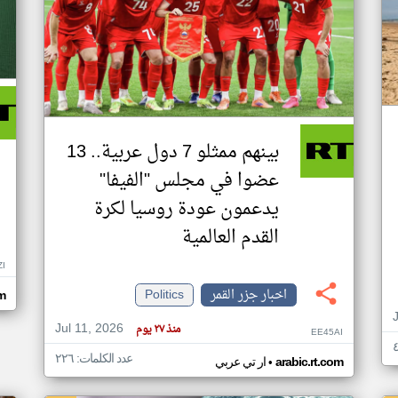
بينهم ممثلو 7 دول عربية.. 13
عضوا في مجلس "الفيفا"
يدعمون عودة روسيا لكرة
القدم العالمية
ZI
اخبار جزر القمر
Politics
om
Jul 11, 2026
منذ ٢٧ يوم
EE45AI
عدد الكلمات: ٢٢٦
•
arabic.rt.com
ار تي عربي