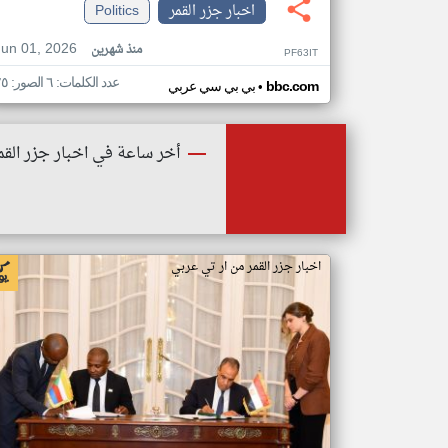
اخبار جزر القمر
Politics
Jun 01, 2026
منذ شهرين
PF63IT
عدد الكلمات: ٦ الصور: ٢٥
•
bbc.com
بي بي سي عربي
أخر ساعة في اخبار جزر القم
اخبار جزر القمر من ار تي عربي