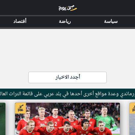
سياسة
رياضة
أقتصاد
أجدد الاخبار
ماندي وعدة مواقع أخرى أحدها في بلد عربي على قائمة التراث العال
اخبار جزر القمر من ار تي عربي
اخ