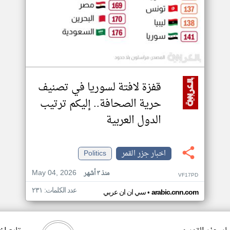
قفزة لافتة لسوريا في تصنيف
حرية الصحافة.. إليكم ترتيب
الدول العربية
اخبار جزر القمر
Politics
May 04, 2026
منذ ٣ أشهر
VF17PD
عدد الكلمات: ٢٣١
•
arabic.cnn.com
سي ان ان عربي