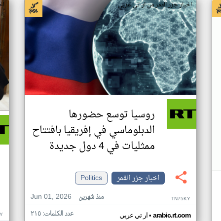
اخبار جزر القمر من ار تي عربي
اخ
روسيا توسع حضورها
الدبلوماسي في إفريقيا بافتتاح
ممثليات في 4 دول جديدة
اخبار جزر القمر
Politics
Jun 01, 2026
منذ شهرين
TN75KY
عدد الكلمات: ٢١٥
•
Y
arabic.rt.com
ار تي عربي