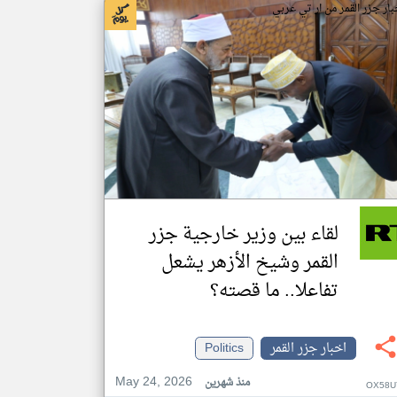
بار جزر القمر من ار تي عربي
لقاء بين وزير خارجية جزر
القمر وشيخ الأزهر يشعل
تفاعلا.. ما قصته؟
اخبار جزر القمر
Politics
May 24, 2026
منذ شهرين
OX58U