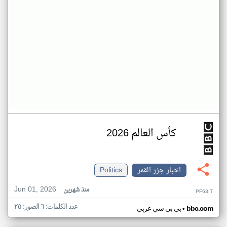
كأس العالم 2026
اخبار جزر القمر
Politics
Jun 01, 2026
منذ شهرين
PF63IT
عدد الكلمات: ٦ الصور: ٢٥
•
bbc.com
بي بي سي عربي