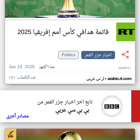
قائمة هدافي كأس أمم إفريقيا 2025
اخبار جزر القمر
Politics
Jan 19, 2026
منذ ٦ أشهر
QG60YL
عدد الكلمات: ١٤١
•
arabic.rt.com
ار تي عربي
تابع اخر اخبار جزر القمر من
بي بي سي عربي
مصادر أخرى