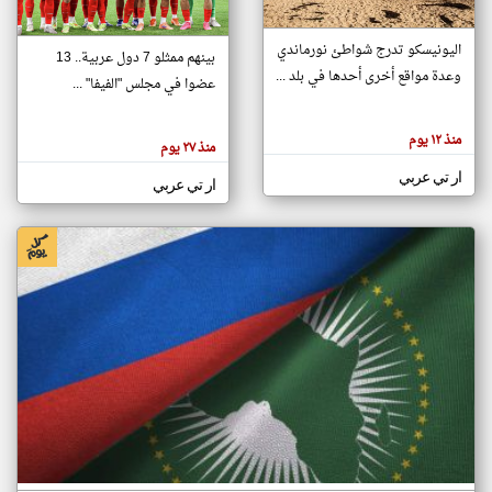
اليونيسكو تدرج شواطئ نورماندي
بينهم ممثلو 7 دول عربية.. 13
klyoum.com
وعدة مواقع أخرى أحدها في بلد ...
تغيير الدولة
عضوا في مجلس "الفيفا" ...
تعبر
مصادر الأخبار من جزر القمر
المقالات
الموجوده
اخبار جزر القمر على مدار الساعة
منذ ١٢ يوم
هنا عن
منذ ٢٧ يوم
وجهة
نظر
أهم اخبار جزر القمر العاجلة والمباشرة
ار تي عربي
كاتبيها.
ار تي عربي