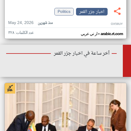
اخبار جزر القمر
Politics
May 24, 2026
منذ شهرين
OX58UY
عدد الكلمات: ٣٢٨
•
arabic.rt.com
ار تي عربي
أخر ساعة في اخبار جزر القمر