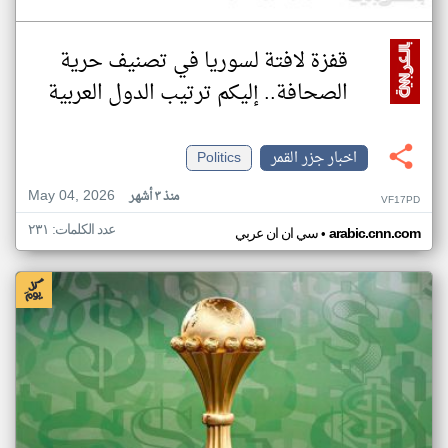
قفزة لافتة لسوريا في تصنيف حرية
الصحافة.. إليكم ترتيب الدول العربية
اخبار جزر القمر
Politics
May 04, 2026
منذ ٣ أشهر
VF17PD
عدد الكلمات: ٢٣١
•
arabic.cnn.com
سي ان ان عربي