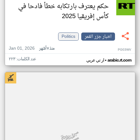
حكم يعترف بارتكابه خطأ فادحا في
كأس إفريقيا 2025
اخبار جزر القمر
Politics
Jan 01, 2026
منذ ٧ أشهر
PG03WV
عدد الكلمات: ٢٢٣
•
arabic.rt.com
ار تي عربي