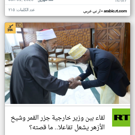
منذ شهرين
TN75KY
عدد الكلمات: ٢١٥
•
arabic.rt.com
ار تي عربي
لقاء بين وزير خارجية جزر القمر وشيخ
الأزهر يشعل تفاعلا.. ما قصته؟