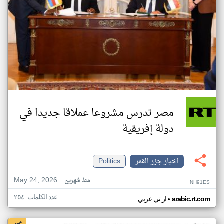
مصر تدرس مشروعا عملاقا جديدا في
دولة إفريقية
اخبار جزر القمر
Politics
May 24, 2026
منذ شهرين
NH91ES
عدد الكلمات: ٢٥٤
•
arabic.rt.com
ار تي عربي