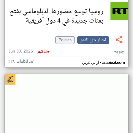
روسيا توسع حضورها الدبلوماسي بفتح
بعثات جديدة في 4 دول أفريقية
اخبار جزر القمر
Politics
Jun 30, 2026
منذ شهر
TG39ZI
عدد الكلمات: ٢٢٨
•
arabic.rt.com
ار تي عربي