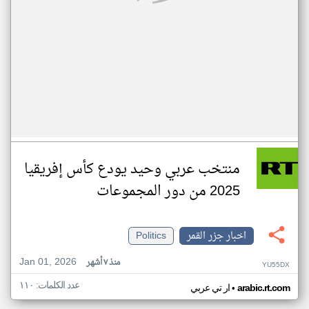
منتخب عربي وحيد يودع كأس إفريقيا
2025 من دور المجموعات
اخبار جزر القمر
Politics
Jan 01, 2026
منذ ٧ أشهر
YU55DX
عدد الكلمات: ١١٠
•
arabic.rt.com
ار تي عربي