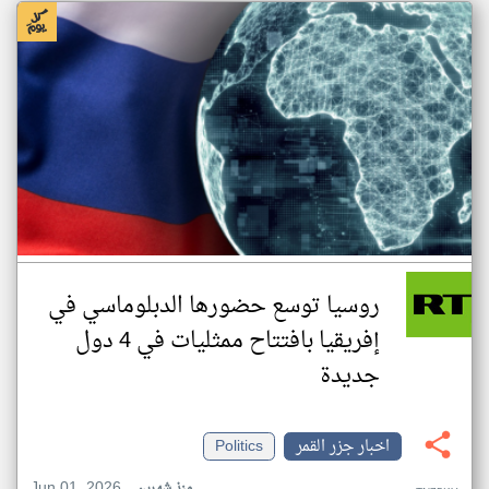
روسيا توسع حضورها الدبلوماسي في
إفريقيا بافتتاح ممثليات في 4 دول
جديدة
اخبار جزر القمر
Politics
Jun 01, 2026