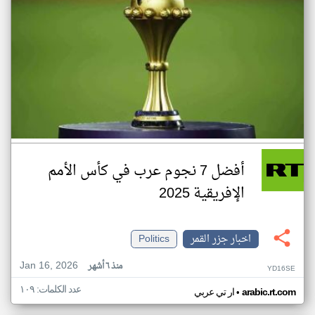
أفضل 7 نجوم عرب في كأس الأمم
الإفريقية 2025
اخبار جزر القمر
Politics
Jan 16, 2026
منذ ٦ أشهر
YD16SE
عدد الكلمات: ١٠٩
•
arabic.rt.com
ار تي عربي