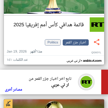
قائمة هدافي كأس أمم إفريقيا 2025
اخبار جزر القمر
Politics
Jan 19, 2026
منذ ٦ أشهر
QG60YL
عدد الكلمات: ١٤١
•
arabic.rt.com
ار تي عربي
تابع اخر اخبار جزر القمر من
ار تي عربي
مصادر أخرى