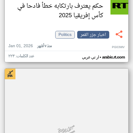
حكم يعترف بارتكابه خطأ فادحا في
كأس إفريقيا 2025
اخبار جزر القمر
Politics
Jan 01, 2026
منذ ٧ أشهر
PG03WV
عدد الكلمات: ٢٢٣
•
arabic.rt.com
ار تي عربي