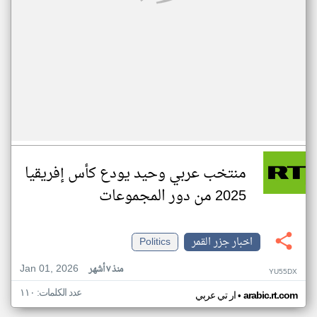
منتخب عربي وحيد يودع كأس إفريقيا
2025 من دور المجموعات
اخبار جزر القمر
Politics
Jan 01, 2026
منذ ٧ أشهر
YU55DX
عدد الكلمات: ١١٠
•
arabic.rt.com
ار تي عربي