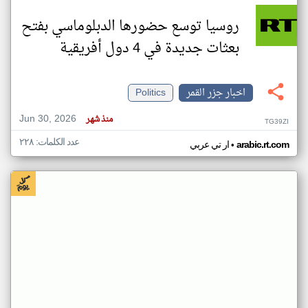
روسيا توسع حضورها الدبلوماسي بفتح
بعثات جديدة في 4 دول أفريقية
اخبار جزر القمر
Politics
Jun 30, 2026
منذ شهر
TG39ZI
عدد الكلمات: ٢٢٨
•
arabic.rt.com
ار تي عربي