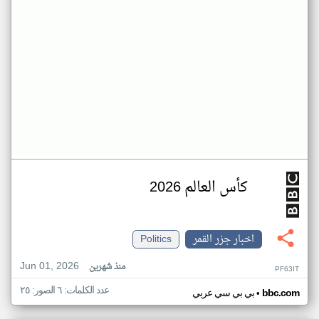
كأس العالم 2026
اخبار جزر القمر
Politics
Jun 01, 2026
منذ شهرين
PF63IT
عدد الكلمات: ٦ الصور: ٢٥
•
bbc.com
بي بي سي عربي