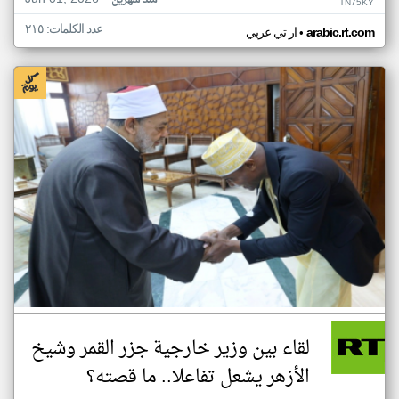
منذ شهرين
TN75KY
عدد الكلمات: ٢١٥
•
arabic.rt.com
ار تي عربي
لقاء بين وزير خارجية جزر القمر وشيخ
الأزهر يشعل تفاعلا.. ما قصته؟