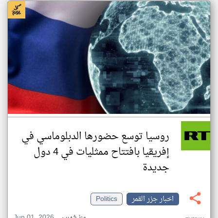
روسيا توسع حضورها الدبلوماسي في
إفريقيا بافتتاح ممثليات في 4 دول
جديدة
اخبار جزر القمر
Politics
Jun 01, 2026