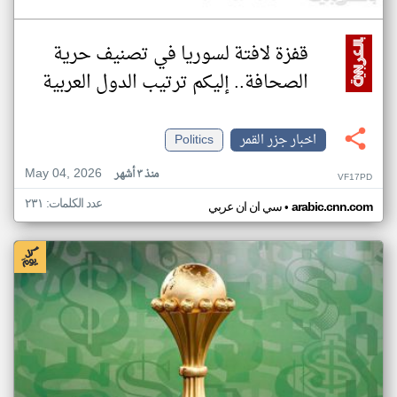
قفزة لافتة لسوريا في تصنيف حرية
الصحافة.. إليكم ترتيب الدول العربية
اخبار جزر القمر
Politics
May 04, 2026
منذ ٣ أشهر
VF17PD
عدد الكلمات: ٢٣١
•
arabic.cnn.com
سي ان ان عربي