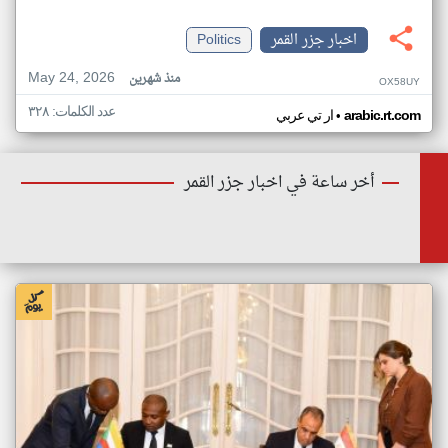
اخبار جزر القمر
Politics
May 24, 2026
منذ شهرين
OX58UY
عدد الكلمات: ٣٢٨
•
arabic.rt.com
ار تي عربي
أخر ساعة في اخبار جزر القمر