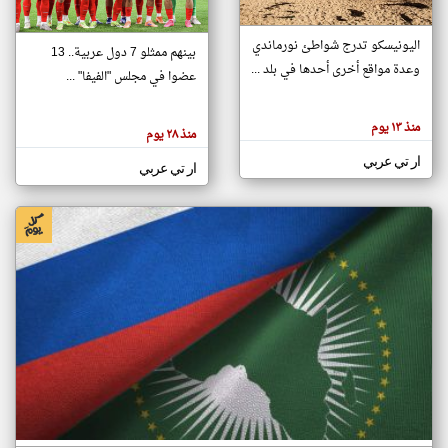
اليونيسكو تدرج شواطئ نورماندي
بينهم ممثلو 7 دول عربية.. 13
klyoum.com
وعدة مواقع أخرى أحدها في بلد ...
تغيير الدولة
عضوا في مجلس "الفيفا" ...
تعبر
مصادر الأخبار من جزر القمر
المقالات
الموجوده
اخبار جزر القمر على مدار الساعة
منذ ١٣ يوم
هنا عن
منذ ٢٨ يوم
وجهة
نظر
أهم اخبار جزر القمر العاجلة والمباشرة
ار تي عربي
كاتبيها.
ار تي عربي