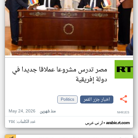
مصر تدرس مشروعا عملاقا جديدا في
دولة إفريقية
اخبار جزر القمر
Politics
May 24, 2026
منذ شهرين
NH91ES
عدد الكلمات: ٢٥٤
•
arabic.rt.com
ار تي عربي