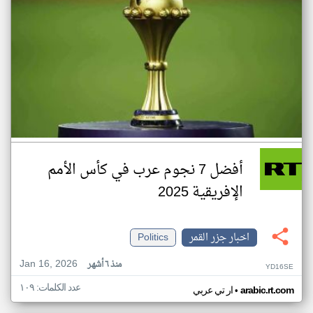
أفضل 7 نجوم عرب في كأس الأمم
الإفريقية 2025
اخبار جزر القمر
Politics
Jan 16, 2026
منذ ٦ أشهر
YD16SE
عدد الكلمات: ١٠٩
•
arabic.rt.com
ار تي عربي